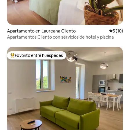
Apartamento en Laureana Cilento
Calificaci
5 (10)
Apartamentos Cilento con servicios de hotel y piscina
Favorito entre huéspedes
Favorito entre huéspedes preferido