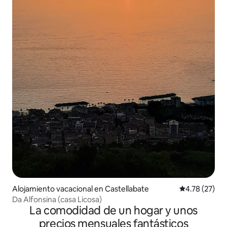
Alojamiento vacacional en Castellabate
Calificación 
4.78 (27)
Da Alfonsina (casa Licosa)
La comodidad de un hogar y unos
precios mensuales fantásticos