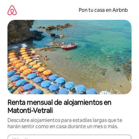
Omite
el
Pon tu casa en Airbnb
contenido
Renta mensual de alojamientos en
Matonti-Vetrali
Descubre alojamientos para estadías largas que te
harán sentir como en casa durante un mes o más.