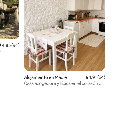
Calificación promedio: 4.85 de 5, 94 reseñas
4.85 (94)
o
Alojamiento en Maule
Calificación promedio:
4.91 (34)
Casa acogedora y típica en el corazón de
Maule