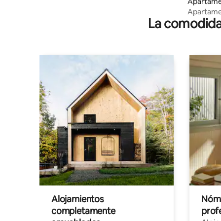
Apartame
Apartamen
La comodidad
independ
Alojamientos
Nóma
completamente
profe