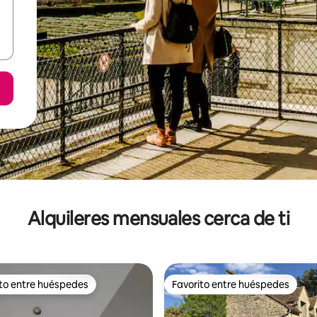
Alquileres mensuales cerca de ti
ito entre huéspedes
Favorito entre huéspedes
 entre huéspedes preferido
Favorito entre huéspedes