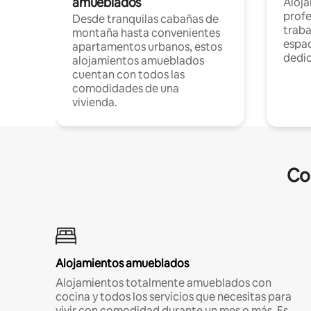
amueblados
Aloj
profe
Desde tranquilas cabañas de
traba
montaña hasta convenientes
espac
apartamentos urbanos, estos
dedi
alojamientos amueblados
cuentan con todos las
comodidades de una
vivienda.
Co
Alojamientos amueblados
Alojamientos totalmente amueblados con
cocina y todos los servicios que necesitas para
vivir con comodidad durante un mes o más. Es