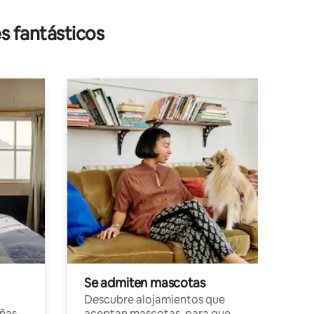
s fantásticos
Se admiten mascotas
Descubre alojamientos que
ñas
aceptan mascotas, para que