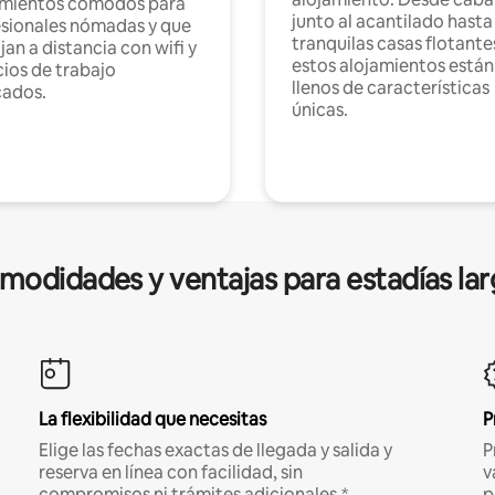
amientos cómodos para
junto al acantilado hasta
sionales nómadas y que
tranquilas casas flotante
jan a distancia con wifi y
estos alojamientos están
ios de trabajo
llenos de características
cados.
únicas.
modidades y ventajas para estadías lar
La flexibilidad que necesitas
P
Elige las fechas exactas de llegada y salida y
P
reserva en línea con facilidad, sin
v
compromisos ni trámites adicionales.*
p