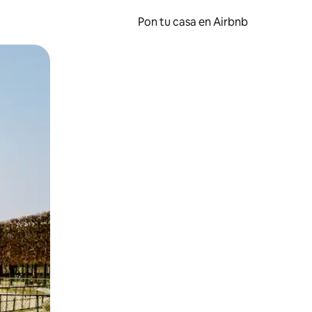
Pon tu casa en Airbnb
o o desliza el dedo.