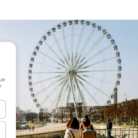
que
o
n las teclas de flecha hacia arriba y hacia abajo o explora con el tact