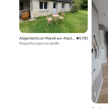
Alojamiento en Mareil-sur-Mauld
Calificación promed
5 (19)
re
Pequeña casa con jardín