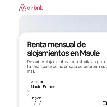
Omite
el
contenido
Renta mensual de
alojamientos en Maule
Descubre alojamientos para estadías largas 
te harán sentir como en casa durante un mes 
más.
Ubicación
Cuando los resultados estén disponibles, navega co
Llegada