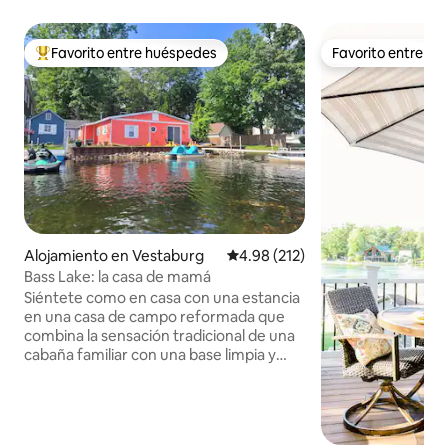
Favorito entre huéspedes
Favorito entre h
Favorito entre huéspedes preferido
Favorito entre h
Alojamiento en Vestaburg
Calificación promedio: 4.98 de 5
4.98 (212)
Bass Lake: la casa de mamá
Siéntete como en casa con una estancia
en una casa de campo reformada que
combina la sensación tradicional de una
cabaña familiar con una base limpia y
moderna. Situada en la costa norte del
lago Bass, de 100 acres, apto para todos
los deportes. La casa de campo se
puede disfrutar durante todas las