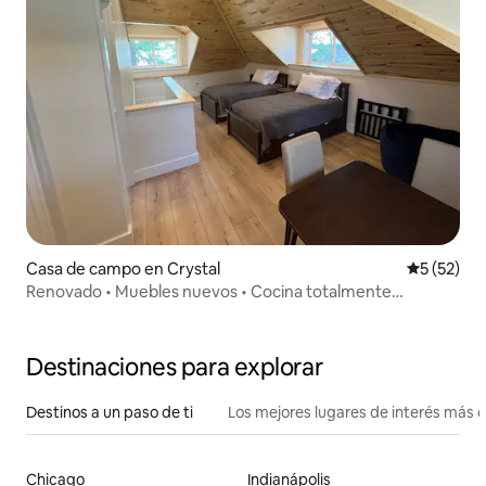
Casa de campo en Crystal
Calificaci
5 (52)
Renovado • Muebles nuevos • Cocina totalmente
equipada
Destinaciones para explorar
Destinos a un paso de ti
Los mejores lugares de interés más 
Chicago
Indianápolis