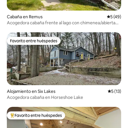
Cabaña en Remus
Calificaci
5 (49)
Acogedora cabaña frente al lago con chimenea/abierta
todo el año
Favorito entre huéspedes
Favorito entre huéspedes
Alojamiento en Six Lakes
Calificaci
5 (13)
Acogedora cabaña en Horseshoe Lake
Favorito entre huéspedes
Favorito entre huéspedes preferido