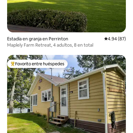
Estadía en granja en Perrinton
Calificación p
4.94 (87)
Maplely Farm Retreat, 4 adultos, 8 en total
Favorito entre huéspedes
Favorito entre huéspedes preferido