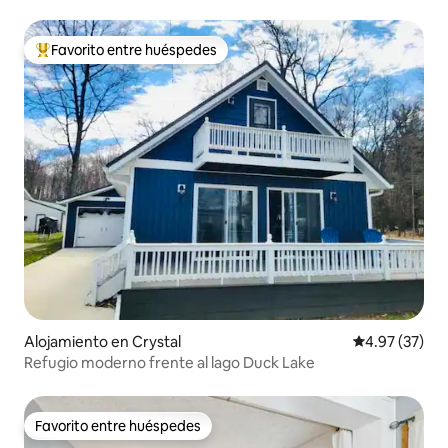
Favorito entre huéspedes
Favorito entre huéspedes preferido
Alojamiento en Crystal
Calificación 
4.97 (37)
Refugio moderno frente al lago Duck Lake
Favorito entre huéspedes
Favorito entre huéspedes