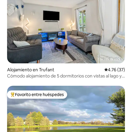
Alojamiento en Trufant
Calificación 
4.76 (37)
Cómodo alojamiento de 5 dormitorios con vistas al lago y
amaneceres tranquilos
Favorito entre huéspedes
Favorito entre huéspedes preferido