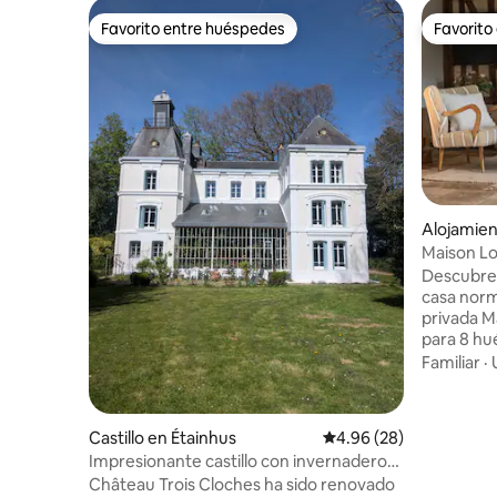
Favorito entre huéspedes
Favorito
Favorito entre huéspedes
Favorito
Alojamie
Maison L
privado c
Descubre
casa norm
privada M
para 8 hu
minutos de
Familiar
·
Honfleur, 
baños co
con el e
Castillo en Étainhus
Calificación promedio:
4.96 (28)
una terra
Impresionante castillo con invernadero
chimenea,
en el campo
Château Trois Cloches ha sido renovado
acceso a u