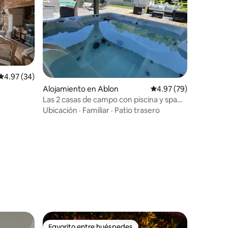
Calificación promedio: 4.97 de 5, 34 reseñas
4.97 (34)
Alojamiento en Ablon
Calificación promedio:
4.97 (79)
Las 2 casas de campo con piscina y spa
Honfleur
Ubicación
·
Familiar
·
Patio trasero
Favorito entre huéspedes