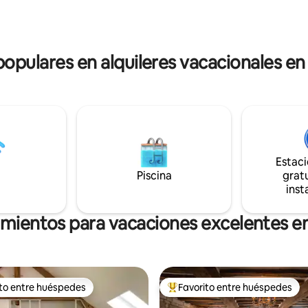
bre), una sala de juegos (ping-
campo con toques de moderni
olín, sala de baloncesto) y un
una comodidad excepcional.
antil (casa del árbol,
, columpios).
 populares en alquileres vacacionales e
Estac
Piscina
gratu
inst
amientos para vacaciones excelentes 
ito entre huéspedes
Favorito entre huéspedes
 entre huéspedes preferido
Favorito entre huéspedes prefe