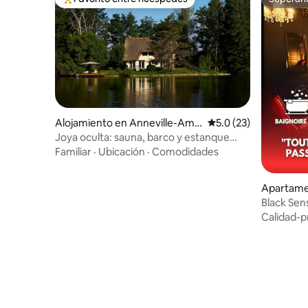
Favorito entre huéspedes preferido
Superanf
Alojamiento en Anneville-Amb
Calificación promedio
5.0 (23)
ourville
Joya oculta: sauna, barco y estanque
privado
Familiar
·
Ubicación
·
Comodidades
Apartame
Black Sen
Calidad-p