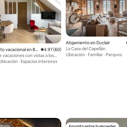
Alojamiento en Duclair
La Casa del Capellán
to vacacional en Be
Calificación promedio: 4.97 de 5, 60 reseñas
4.97 (60)
Ubicación
·
Familiar
·
Parques
e
e vacaciones con vistas a los
Ubicación
·
Espacios interiores
: 5.0 de 5, 10 reseñas
itrión
Favorito entre huéspedes