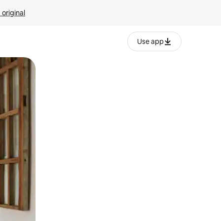
 original
Use app
o o desliza el dedo.