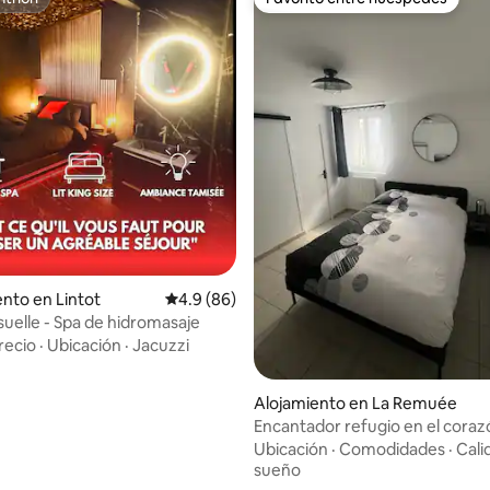
itrión
Favorito entre huéspedes
: 5.0 de 5, 23 reseñas
nto en Lintot
Calificación promedio: 4.9 de 5, 86 reseñas
4.9 (86)
suelle - Spa de hidromasaje
recio
·
Ubicación
·
Jacuzzi
Alojamiento en La Remuée
Encantador refugio en el coraz
Remuée
Ubicación
·
Comodidades
·
Cali
sueño