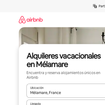
Omite
Part
el
contenido
Alquileres vacacionales
en Mélamare
Encuentra y reserva alojamientos únicos en
Airbnb
Ubicación
Cuando los resultados estén disponibles, navega co
Llegada