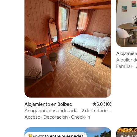
Alojamien
uzevillett
Alquiler d
campos
Familiar
·
Alojamiento en Bolbec
Calificación promedio
5.0 (10)
Acogedora casa adosada – 2 dormitorios
y oficina
Acceso
·
Decoración
·
Check-in
Favorito entre huéspedes
Superanf