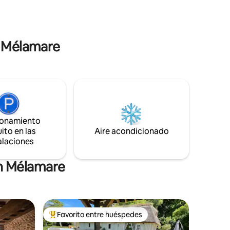
de descanso y relajación.
dad para
Estacionamiento privado Se
proporcionan sábanas y toallas Café y té
ofrecidos
n Mélamare
ionamiento
ito en las
Aire acondicionado
alaciones
en Mélamare
Favorito entre huéspedes
rido
Favorito entre huéspedes preferido