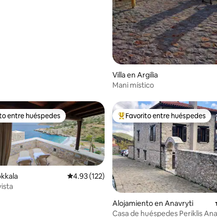
i
Villa en Argilia
Mani místico
ito entre huéspedes
Favorito entre huéspedes
 entre huéspedes preferido
Favorito entre huéspedes prefe
okkala
Calificación promedio: 4.93 de 5, 122 reseñas
4.93 (122)
vista
Alojamiento en Anavryti
Casa de huéspedes Periklis Anav
 4.81 de 5, 27 reseñas