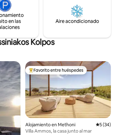
minutos en coche de la ciudad de
Kalamata, somos su opción ideal para su
ionamiento
estancia.
ito en las
Aire acondicionado
alaciones
siniakos Kolpos
Favorito entre huéspedes
rido
Favorito entre huéspedes preferido
Alojamiento en Methoni
Calificación promed
5 (34)
Villa Ammos, la casa junto al mar