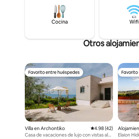
partida pa
alrededores,el sitio es respetuoso con el
excursione
medio ambiente. Ofrecemos bed and
para el i
breakfast con mermeladas
wifi inclui
Cocina
Wifi
caseras,gelatinas y mermeladas, además
de alternativas dietéticas si se aconseja
de antemano.
Otros alojamie
Favorito entre huéspedes
Favorito
Favorito entre huéspedes
Favorito
Villa en Archontiko
Calificación promedio:
4.98 (42)
Alojamien
Casa de vacaciones de lujo con vistas al
Elaion Hi