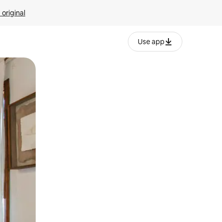
 original
Use app
o o desliza el dedo.