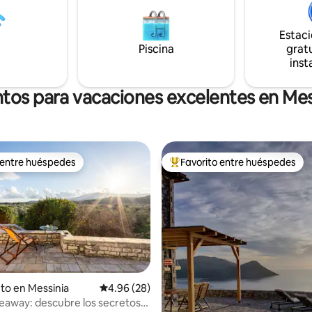
ra increíbles excursiones y
s de un día! ¡Estufa de pellets
nvierno, aparcamiento privado y
Estac
do!
Piscina
gratu
inst
ntos para vacaciones excelentes en Mes
 entre huéspedes
Favorito entre huéspedes
 entre huéspedes
Favorito entre huéspedes prefe
 4.98 de 5, 42 reseñas
to en Messinia
Calificación promedio: 4.96 de 5, 28 reseñas
4.96 (28)
deaway: descubre los secretos