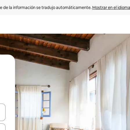
e de la información se tradujo automáticamente. 
Mostrar en el idioma
n las teclas de flecha hacia arriba y hacia abajo o explora con el tact