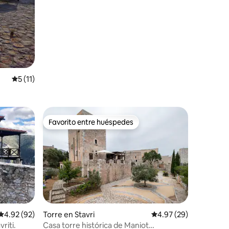
Calificación promedio: 5 de 5, 11 reseñas
5 (11)
Favorito entre huéspedes
rido
Favorito entre huéspedes
Calificación promedio: 4.92 de 5, 92 reseñas
4.92 (92)
Torre en Stavri
Calificación promedio:
4.97 (29)
riti.
Casa torre histórica de Maniot