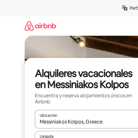
Omite
Part
el
contenido
Alquileres vacacionales
en Messiniakos Kolpos
Encuentra y reserva alojamientos únicos en
Airbnb
Ubicación
Cuando los resultados estén disponibles, navega co
Llegada