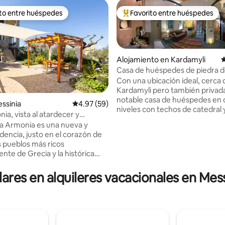
ito entre huéspedes
Favorito entre huéspedes
 entre huéspedes preferido
Favorito entre huéspedes prefe
Alojamiento en Kardamyli
C
Casa de huéspedes de piedra d
dormitorio con vistas a la mont
Con una ubicación ideal, cerca 
Kardamyli pero también privada. U
notable casa de huéspedes en 
essinia
Calificación promedio: 4.97 de 5, 59 reseñas
4.97 (59)
niveles con techos de catedral 
nia, vista al atardecer y
4.81 de 5, 143 reseñas
techo abovedado de madera e
relajante en la playa
lla Armonia es una nueva y
Con su propia entrada. Hay una sala de
idencia, justo en el corazón de
estar con chimenea y un sofá 
s pueblos más ricos
1-2 personas, una pequeña coci
nte de Grecia y la histórica
baño espacioso con ducha, una
 Mani! Está totalmente
comedor y una salida a una ter
 es espaciosa y puede alojar
lares en alquileres vacacionales en Mes
privada con ducha al aire libre y
nte a más de 6 huéspedes. ¡A
de estar. Arriba hay una cama
ancia en coche de una serie de
king con vistas espectaculares a
s playas adecuadas para todos
las montañas. Un alojamiento ú
s, así como del animado centro
personalidad propia.
l de Stoupa y un gran punto de