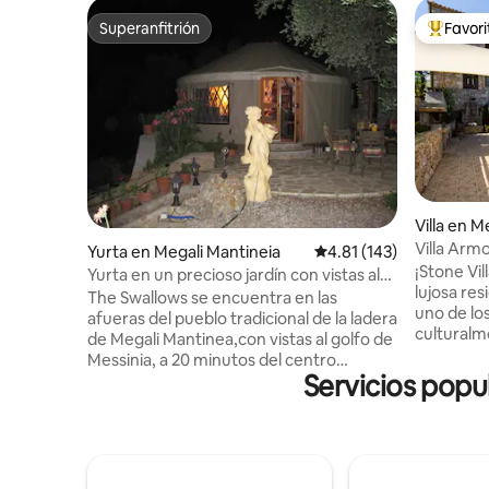
Superanfitrión
Favor
Superanfitrión
Favorito
Villa en M
Villa Armo
Yurta en Megali Mantineia
Calificación promedio: 
4.81 (143)
ambiente 
¡Stone Vi
Yurta en un precioso jardín con vistas al
lujosa res
mar. Glamping
The Swallows se encuentra en las
uno de lo
afueras del pueblo tradicional de la ladera
culturalme
de Megali Mantinea,con vistas al golfo de
región de
Messinia, a 20 minutos del centro
equipada,
Servicios popu
cosmopolita de Kalamata. Está a 4 km del
cómodame
mar,el pueblo cuenta con varias tabernas
poca dist
excelentes. Ubicado en una terraza de
increíble
olivar,los terrenos han sido
los gusto
cuidadosamente desarrollados para
vacaciona
sentarse en armonía con los