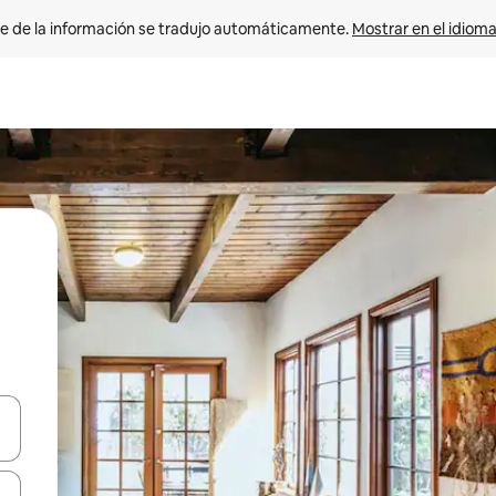
e de la información se tradujo automáticamente. 
Mostrar en el idioma
n las teclas de flecha hacia arriba y hacia abajo o explora con el tact