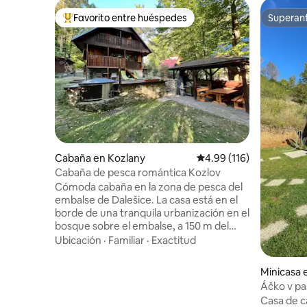
Favorito entre huéspedes
Superanf
Favorito entre huéspedes preferido
Superanf
Cabaña en Kozlany
Calificación promedio: 
4.99 (116)
Cabaña de pesca romántica Kozlov
Cómoda cabaña en la zona de pesca del
embalse de Dalešice. La casa está en el
borde de una tranquila urbanización en el
bosque sobre el embalse, a 150 m del
agua por un sendero desde la ladera, o a
Ubicación
·
Familiar
·
Exactitud
400 m por un camino forestal en
todoterreno o a pie. Hay una bañera de
Minicasa 
hidromasaje, parrilla, chimenea con
Áčko v pa
ahumadero y un barco para 5 personas.
Casa de c
El alojamiento también es adecuado para