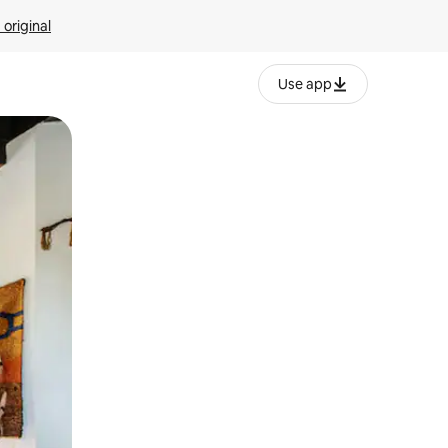
 original
Use app
o o desliza el dedo.