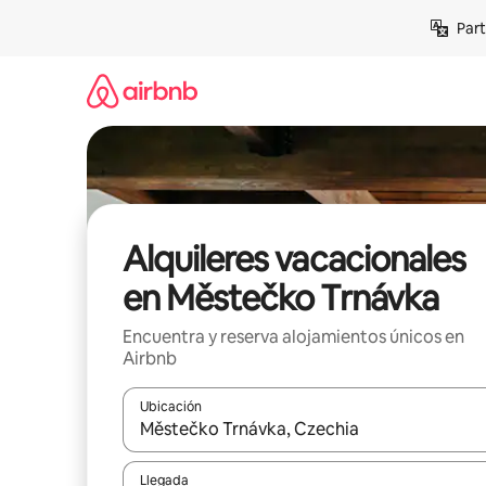
Omite
Part
el
contenido
Alquileres vacacionales
en Městečko Trnávka
Encuentra y reserva alojamientos únicos en
Airbnb
Ubicación
Cuando los resultados estén disponibles, navega co
Llegada