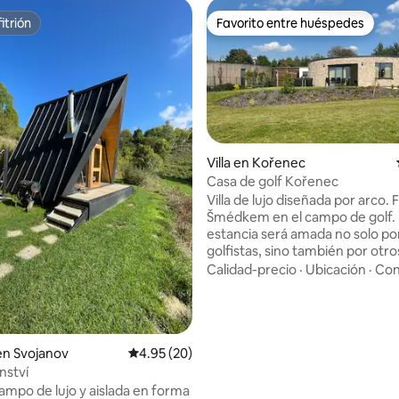
itrión
Favorito entre huéspedes
itrión
Favorito entre huéspedes
Villa en Kořenec
Casa de golf Kořenec
Villa de lujo diseñada por arco. 
4.99 de 5, 116 reseñas
Šmédkem en el campo de golf.
estancia será amada no solo por
golfistas, sino también por otro
huéspedes. Hay muchos sende
Calidad-precio
·
Ubicación
·
Con
bicicletas y rutas de senderism
La Reserva Natural de Kořenec
muchos lugares maravillosos. La 
ofrece privacidad con un jacuzz
de infrarrojos, chimenea al aire 
en Svojanov
Calificación promedio: 4.95 de 5, 20 reseñas
4.95 (20)
asientos en el jardín. En el parqu
nství
los huéspedes pueden jugar un
ampo de lujo y aislada en forma