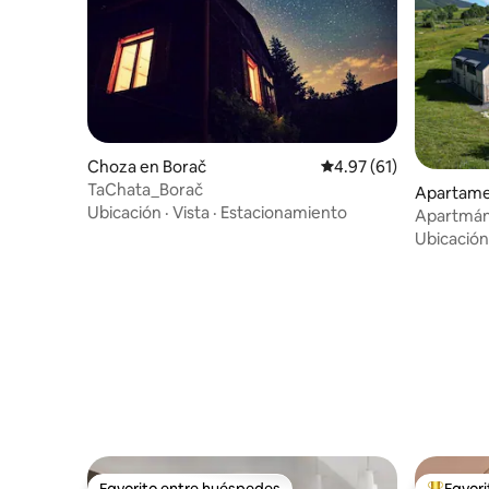
Choza en Borač
Calificación promedio:
4.97 (61)
TaChata_Borač
Apartame
Ubicación
·
Vista
·
Estacionamiento
Apartmán 
Ubicación
Favorito entre huéspedes
Favor