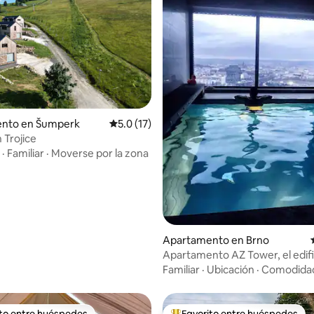
 4.97 de 5, 61 reseñas
nto en Šumperk
Calificación promedio: 5.0 de 5, 17 reseñas
5.0 (17)
Trojice
·
Familiar
·
Moverse por la zona
Apartamento en Brno
Apartamento AZ Tower, el edif
alto de CZ
Familiar
·
Ubicación
·
Comodida
ito entre huéspedes
Favorito entre huéspedes