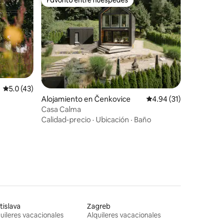
rido
Favorito entre huéspedes
Calificación promedio: 5.0 de 5, 43 reseñas
5.0 (43)
Alojamiento en Čenkovice
Calificación promedio:
4.94 (31)
Casa Calma
Calidad-precio
·
Ubicación
·
Baño
tislava
Zagreb
uileres vacacionales
Alquileres vacacionales