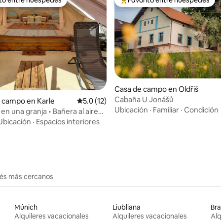
 entre huéspedes preferido
Favorito entre huéspedes prefe
Casa de campo en Oldřiš
: 5.0 de 5, 14 reseñas
Cabaña U Jonášů
 campo en Karle
Calificación promedio: 5.0 de 5, 12 reseñas
5.0 (12)
Ubicación
·
Familiar
·
Condición
en una granja • Bañera al aire
cina
Ubicación
·
Espacios interiores
erés más cercanos
Múnich
Liubliana
Bra
Alquileres vacacionales
Alquileres vacacionales
Alq