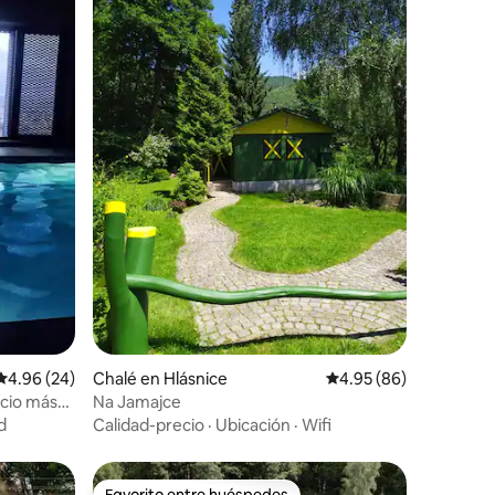
Calificación promedio: 4.96 de 5, 24 reseñas
4.96 (24)
Chalé en Hlásnice
Calificación promedio:
4.95 (86)
icio más
Na Jamajce
d
Calidad-precio
·
Ubicación
·
Wifi
Favorito entre huéspedes