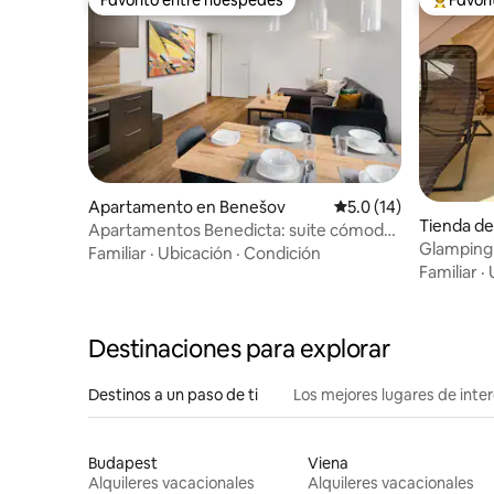
Favorito entre huéspedes
Favorito
Apartamento en Benešov
Calificación promedio
5.0 (14)
Tienda de
Apartamentos Benedicta: suite cómoda
Glamping 
en plena naturaleza
Familiar
·
Ubicación
·
Condición
libre y co
Familiar
·
Destinaciones para explorar
Destinos a un paso de ti
Los mejores lugares de int
Budapest
Viena
Alquileres vacacionales
Alquileres vacacionales