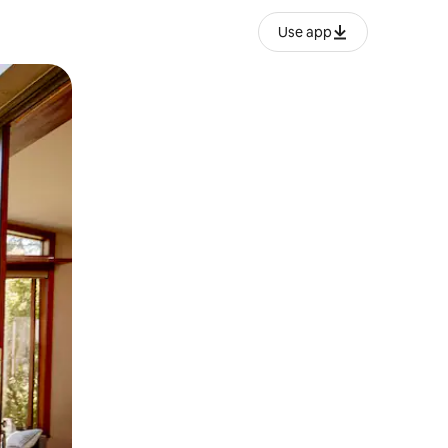
Use app
o o desliza el dedo.