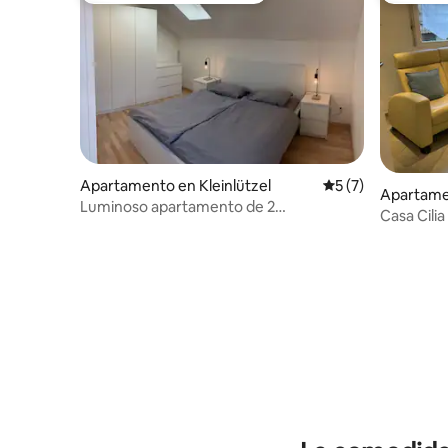
Apartamento en Kleinlützel
Calificación prome
5 (7)
Apartame
Luminoso apartamento de 2
Casa Cilia
habitaciones con hermosas vistas