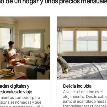
 de un hogar y unos precios mensuale
das digitales y
Delicia incluida
sionales de viaje
A veces el destino es el
alojamiento. Desde caba
amientos cómodos para
junto al acantilado hasta
sionales nómadas y que
tranquilas casas flotante