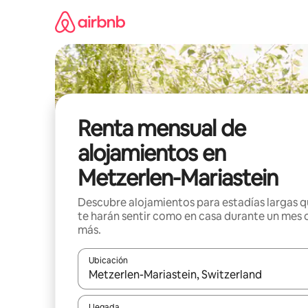
Omite
el
contenido
Renta mensual de
alojamientos en
Metzerlen-Mariastein
Descubre alojamientos para estadías largas 
te harán sentir como en casa durante un mes 
más.
Ubicación
Cuando los resultados estén disponibles, navega co
Llegada