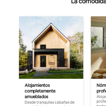
La comodidad
Alojamientos
Nóma
completamente
profe
amueblados
Aloj
profe
Desde tranquilas cabañas de