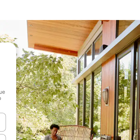
que
o
n las teclas de flecha hacia arriba y hacia abajo o explora con el tact