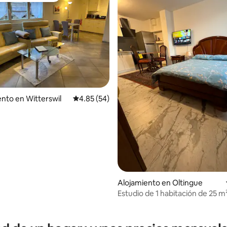
dio: 5 de 5, 7 reseñas
nto en Witterswil
Calificación promedio: 4.85 de 5, 54 reseñas
4.85 (54)
Alojamiento en Oltingue
Estudio de 1 habitación de 25 m