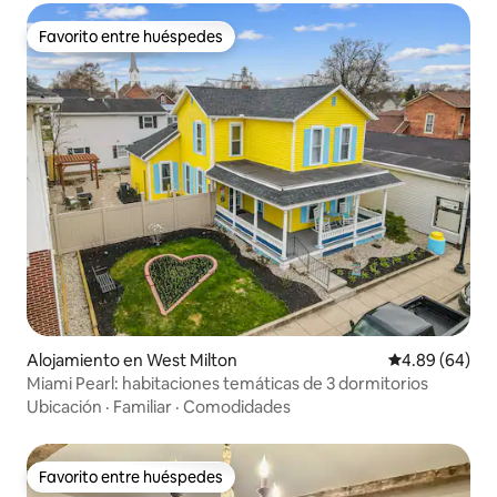
Favorito entre huéspedes
Favorito entre huéspedes
Alojamiento en West Milton
Calificación p
4.89 (64)
Miami Pearl: habitaciones temáticas de 3 dormitorios
Ubicación
·
Familiar
·
Comodidades
Favorito entre huéspedes
Favorito entre huéspedes