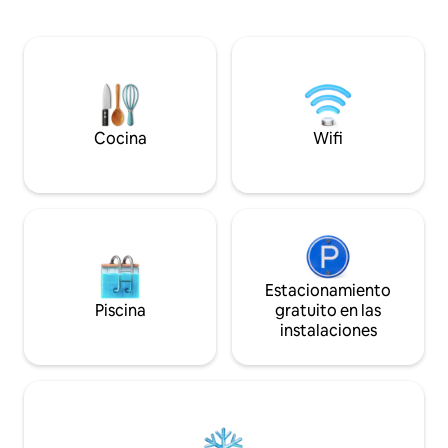
tamaño king lista
largo hasta esta casa de campo de un
sueño reparador. 
dormitorio y experimenta la vida en el
central para los c
campo en su máxima expresión.
Chimenea eléctric
Estamos ubicados a solo 7 minutos al
baño para las maña
oeste de la I-75 y
disponible bajo petición. Un
restaurantes/minoristas locales.
servicios y extras
tu visita a Tipp City
Cocina
Wifi
Estacionamiento
Piscina
gratuito en las
instalaciones