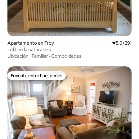
Apartamento en Troy
Calificación
5.0 (29)
Loft en la naturaleza
Ubicación
·
Familiar
·
Comodidades
Favorito entre huéspedes
Favorito entre huéspedes