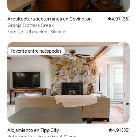
Arquitectura subterránea en Covington
Calificación p
4.97 (36)
Granja Trotters Creek
Familiar
·
Ubicación
·
Silencio
Favorito entre huéspedes
Favorito entre huéspedes
Alojamiento en Tipp City
Calificación 
4.91 (35)
Retiro junto al río en Great Miami