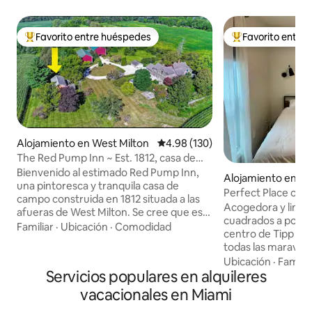
Favorito entre huéspedes
Favorito entre
Favorito entre huéspedes preferido
Favorito entre hu
Alojamiento en West Milton
Calificación promedio: 4.98 de 5
4.98 (130)
The Red Pump Inn ~ Est. 1812, casa de
campo de un dormitorio
Bienvenido al estimado Red Pump Inn,
Alojamiento en Tip
una pintoresca y tranquila casa de
Perfect Place on P
campo construida en 1812 situada a las
de Tipp City
Acogedora y limpi
afueras de West Milton. Se cree que esta
cuadrados a poca d
rara joya es la casa de ladrillo más antigua
Familiar
·
Ubicación
·
Comodidad
centro de Tipp Ci
del condado de Miami. La propiedad se
todas las maravillo
encuentra en una superficie de vastas
¡No dudes en traer
Ubicación
·
Familia
tierras de cultivo, que incluye un
Servicios populares en alquileres
peludos! (2 perro
manantial natural y prados ondulados
Vallado en el patio
disponibles para explorar. Entra por un
vacacionales en Miami
tu mascota disfr
camino de entrada de 1/4 de milla de