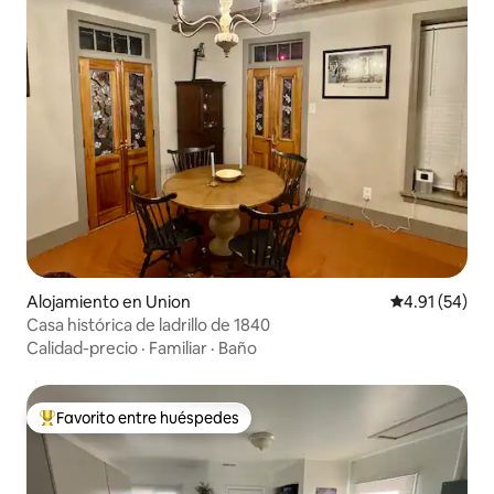
Alojamiento en Union
Calificación 
4.91 (54)
Casa histórica de ladrillo de 1840
Calidad-precio
·
Familiar
·
Baño
Favorito entre huéspedes
Favorito entre huéspedes preferido