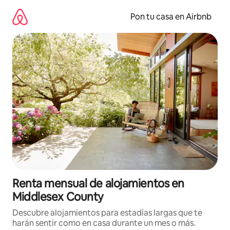
Omite
el
Pon tu casa en Airbnb
contenido
Renta mensual de alojamientos en
Middlesex County
Descubre alojamientos para estadías largas que te
harán sentir como en casa durante un mes o más.