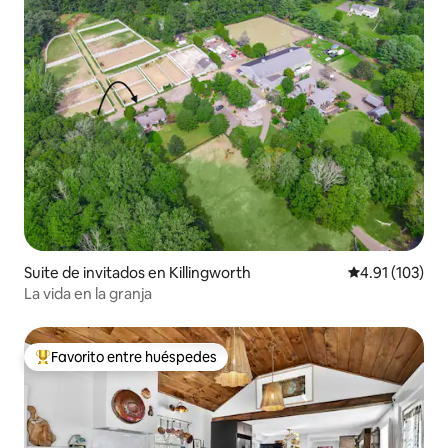
Suite de invitados en Killingworth
Calificación p
4.91 (103)
La vida en la granja
Favorito entre huéspedes
Favorito entre huéspedes preferido