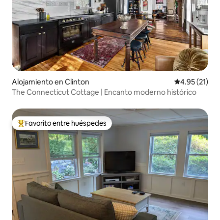
Alojamiento en Clinton
Calificación 
4.95 (21)
The Connecticut Cottage | Encanto moderno histórico
Favorito entre huéspedes
Favorito entre huéspedes preferido