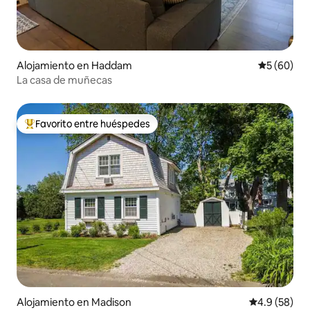
Alojamiento en Haddam
Calificaci
5 (60)
La casa de muñecas
Favorito entre huéspedes
Favorito entre huéspedes preferido
Alojamiento en Madison
Calificación
4.9 (58)