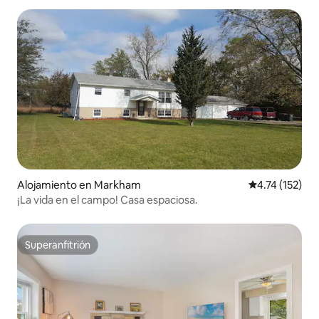
Alojamiento en Markham
Calificación p
4.74 (152)
¡La vida en el campo! Casa espaciosa.
Superanfitrión
Superanfitrión