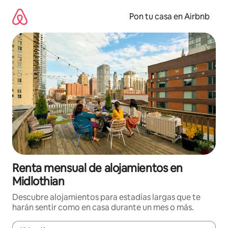
Omite
el
Pon tu casa en Airbnb
contenido
Renta mensual de alojamientos en
Midlothian
Descubre alojamientos para estadías largas que te
harán sentir como en casa durante un mes o más.