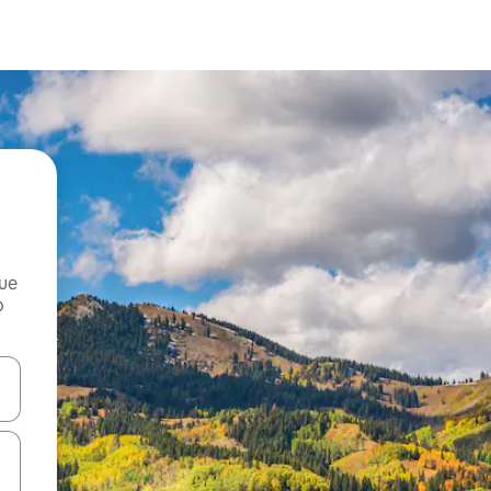
que
o
n las teclas de flecha hacia arriba y hacia abajo o explora con el tact