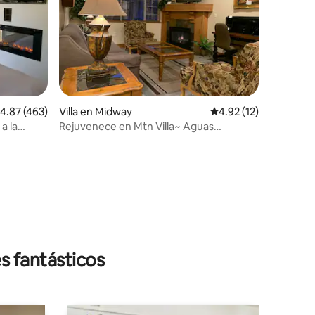
alificación promedio: 4.87 de 5, 463 reseñas
4.87 (463)
Villa en Midway
Calificación promedio:
4.92 (12)
a la
Rejuvenece en Mtn Villa~ Aguas
termales, Spa 2076-1
s fantásticos