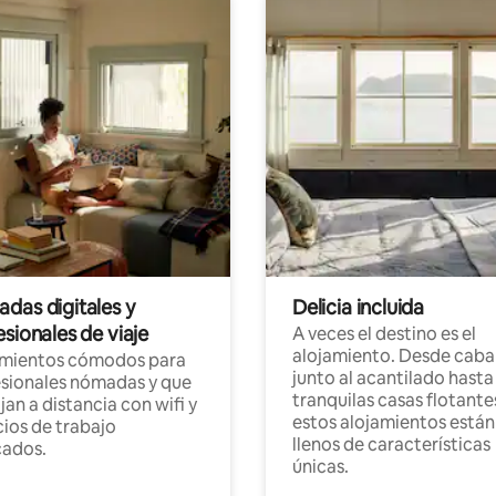
das digitales y
Delicia incluida
sionales de viaje
A veces el destino es el
alojamiento. Desde caba
amientos cómodos para
junto al acantilado hasta
sionales nómadas y que
tranquilas casas flotante
jan a distancia con wifi y
estos alojamientos están
ios de trabajo
llenos de características
cados.
únicas.