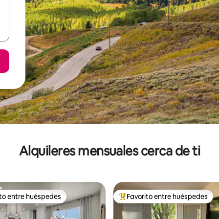
Alquileres mensuales cerca de ti
ito entre huéspedes
Favorito entre huéspedes
 entre huéspedes preferido
Favorito entre huéspedes prefe