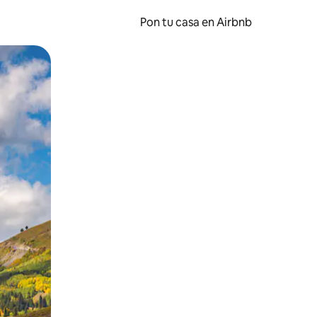
Pon tu casa en Airbnb
o o desliza el dedo.