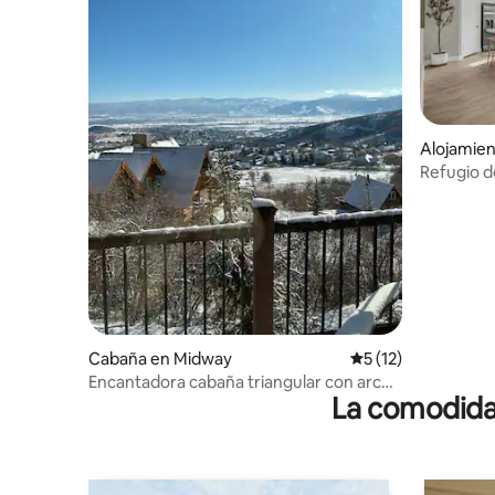
Alojamie
Refugio 
Cabaña en Midway
Calificación promed
5 (12)
Encantadora cabaña triangular con arcos
La comodidad
a mitad de camino