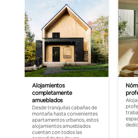
Alojamientos
Nóma
completamente
profe
amueblados
Aloj
profe
Desde tranquilas cabañas de
traba
montaña hasta convenientes
espac
apartamentos urbanos, estos
dedi
alojamientos amueblados
cuentan con todos las