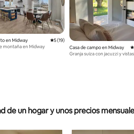
nto en Midway
Calificación promedio: 5 de 5, 19 reseñas
5 (19)
de montaña en Midway
Casa de campo en Midway
C
Granja suiza con jacuzzi y vistas 
montaña
io: 5 de 5, 12 reseñas
 de un hogar y unos precios mensuale