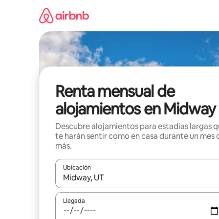
Omite
el
contenido
Renta mensual de
alojamientos en Midway
Descubre alojamientos para estadías largas 
te harán sentir como en casa durante un mes 
más.
Ubicación
Cuando los resultados estén disponibles, navega co
Llegada