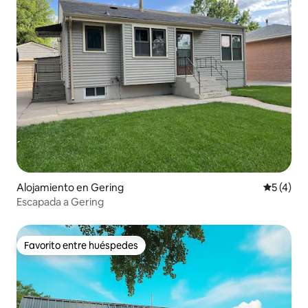
Alojamiento en Gering
Calificac
5 (4)
Escapada a Gering
Favorito entre huéspedes
Favorito entre huéspedes