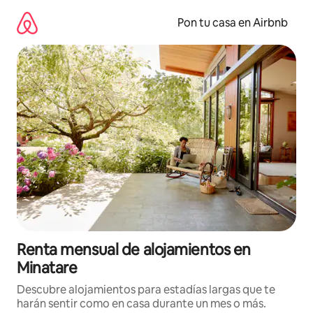
Omite
el
Pon tu casa en Airbnb
contenido
Renta mensual de alojamientos en
Minatare
Descubre alojamientos para estadías largas que te
harán sentir como en casa durante un mes o más.