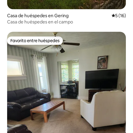
Casa de huéspedes en Gering
Calificaci
5 (16)
Casa de huéspedes en el campo
Favorito entre huéspedes
Favorito entre huéspedes