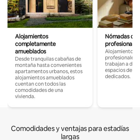
Alojamientos
Nómadas digit
completamente
profesionales 
amueblados
Alojamientos 
profesionales 
Desde tranquilas cabañas de
trabajan a dist
montaña hasta convenientes
espacios de tr
apartamentos urbanos, estos
dedicados.
alojamientos amueblados
cuentan con todos las
comodidades de una
vivienda.
Comodidades y ventajas para estadías
largas