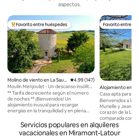
aspectos.
Favorito entre huéspedes
Favorito entre h
Favorito entre huéspedes preferido
Favorito entre h
Molino de viento en La Sauv
Calificación promedio: 4.99 de 5
4.99 (147)
etat
Moulin Menjoulet - Un descanso insólito
Alojamiento en Fl
en la calma
** Tarifa decreciente según el número
Casa apta para pe
de noches ** ¡Bienvenidos! Un
habitaciones, incl
Bienvenidos a la 
alojamiento inusual para recargar
con movilidad red
Murielle y Jean-Pie
energías en la tranquilidad y en plena
corazón de la Lom
naturaleza. Disfrute de los pequeños
comparada con la 
placeres simples lejos de la multitud.
Servicios populares en alquileres
italiana. Antigua granja de ganado
Molino equipado para 3 personas (e
convertida en casa 
vacacionales en Miramont-Latour
incluso 4 con un bebé en una cuna
ideal para recibir 