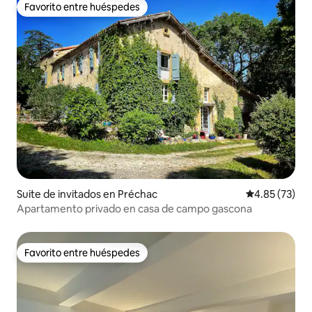
Favorito entre huéspedes
Favorito entre huéspedes
Suite de invitados en Préchac
Calificación 
4.85 (73)
Apartamento privado en casa de campo gascona
Favorito entre huéspedes
Favorito entre huéspedes