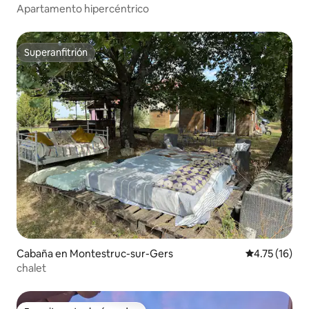
Apartamento hipercéntrico
Superanfitrión
Superanfitrión
Cabaña en Montestruc-sur-Gers
Calificación 
4.75 (16)
chalet