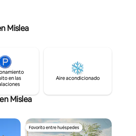
al río.
inolvidables en el corazón del bosque.
ntenia, a
a hora de
en Mislea
ionamiento
ito en las
Aire acondicionado
alaciones
en Mislea
Favorito entre huéspedes
Favorito entre huéspedes