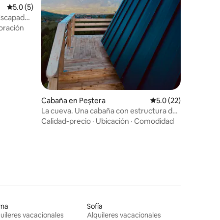
Calificación promedio: 5.0 de 5, 5 reseñas
5.0 (5)
 Escapada
oración
Cabaña en Peștera
Calificación promedi
5.0 (22)
La cueva. Una cabaña con estructura de
madera en el pueblo de «Pestera».
Calidad-precio
·
Ubicación
·
Comodidad
rna
Sofía
uileres vacacionales
Alquileres vacacionales