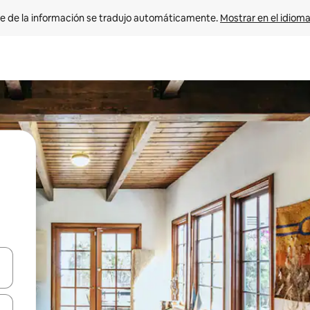
e de la información se tradujo automáticamente. 
Mostrar en el idioma
n las teclas de flecha hacia arriba y hacia abajo o explora con el tact