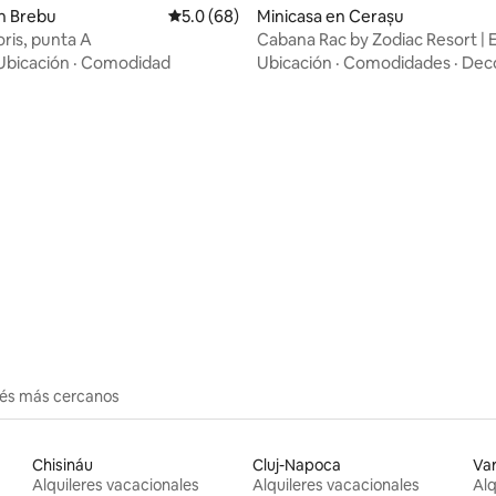
n Brebu
Calificación promedio: 5.0 de 5, 68 reseñas
5.0 (68)
Minicasa en Cerașu
 4.97 de 5, 75 reseñas
ris, punta A
Cabana Rac by Zodiac Resort |
de lujo en el bosque
Ubicación
·
Comodidad
Ubicación
·
Comodidades
·
Dec
erés más cercanos
Chisináu
Cluj-Napoca
Va
Alquileres vacacionales
Alquileres vacacionales
Alq