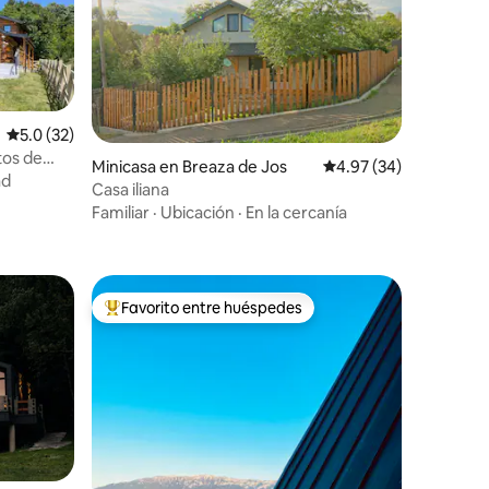
Calificación promedio: 5.0 de 5, 32 reseñas
5.0 (32)
tos de
Minicasa en Breaza de Jos
Calificación promedio:
4.97 (34)
ad
Casa iliana
Familiar
·
Ubicación
·
En la cercanía
Favorito entre huéspedes
Favorito entre huéspedes preferido