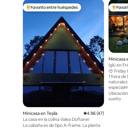
Favorito entre huéspedes
Favor
Favorito entre huéspedes preferido
Favorito
Minicasa 
Iglú en Fr
naturalez
😍 Friday
1 hora de Bucare
naturaleza
especialm
relajació
Ubicación
privacida
sueño
estación del año. ✔ D
en la pue
Minicasa en Teșila
Calificación promedio:
4.96 (47)
con tempe
La casa en la colina Valea Doftanei
todo el a
La cabaña es de tipo A-frame. La planta
con calef