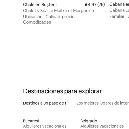
Cabaña e
Chalé en Bușteni
Calificación promedio:
4.97 (75)
Cabana Lo
Chalet y Spa Le Maître et Marguerite
Familiar
·
Ubicación
·
Calidad-precio
·
Comodidades
Destinaciones para explorar
Destinos a un paso de ti
Los mejores lugares de int
Bucarest
Belgrado
Alquileres vacacionales
Alquileres vacacionales