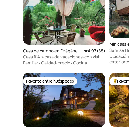
Minicasa 
Sunrise Hi
Casa de campo en Drăgănea
Calificación promedio:
4.97 (38)
Ubicación
sa
Casa RiAn-casa de vacaciones-con vista
exteriore
panorámica
Familiar
·
Calidad-precio
·
Cocina
Favorito entre huéspedes
Favor
Favorito entre huéspedes
Favorito