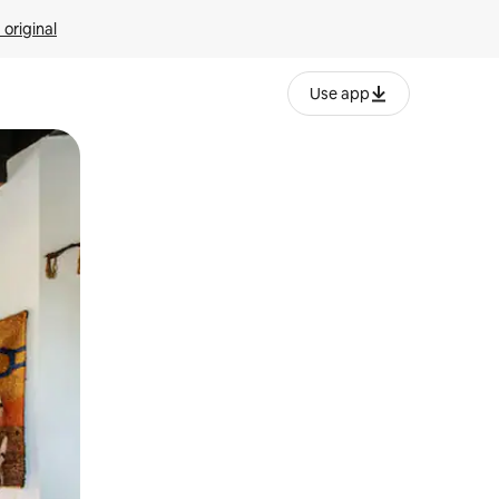
 original
Use app
o o desliza el dedo.