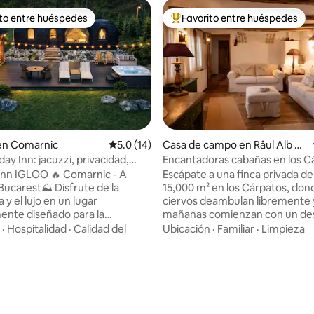
ito entre huéspedes
Favorito entre huéspedes
 entre huéspedes preferido
Favorito entre huéspedes prefe
en Comarnic
Calificación promedio: 5.0 de 5, 14 reseñas
5.0 (14)
Casa de campo en Râul Alb de
Jos
iday Inn: jacuzzi, privacidad,
Encantadoras cabañas en los C
a y estanque
 Inn IGLOO 🔥 Comarnic - A
Escápate a una finca privada de
st⛰️ Disfrute de la
15,000 m² en los Cárpatos, don
 y el lujo en un lugar
ciervos deambulan libremente y
ente diseñado para la
mañanas comienzan con un de
n. Aquí encontrará paz,
casero. Tres casas tradicionales
·
Hospitalidad
·
Calidad del
Ubicación
·
Familiar
·
Limpieza
d y comodidad, sin importar la
cuidadosamente conservadas e
esayuno entregado
auténtico estilo rumano (inspir
rta de su habitación ✔ Jacuzzi
casas de nuestros abuelos), of
 4.96 de 5, 47 reseñas
ratura regulada, disponible
dormitorios, una acogedora sal
ño ✔ Gazebo exterior cerrado
y una cocina totalmente equip
acción por infrarrojos ✔
Relájese al aire libre con un ho