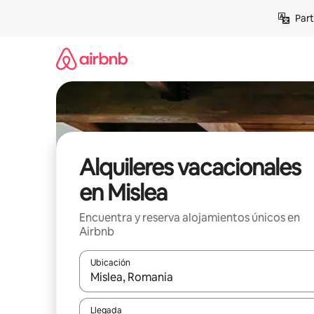
Omite
Part
el
contenido
Alquileres vacacionales
en Mislea
Encuentra y reserva alojamientos únicos en
Airbnb
Ubicación
Cuando los resultados estén disponibles, navega co
Llegada