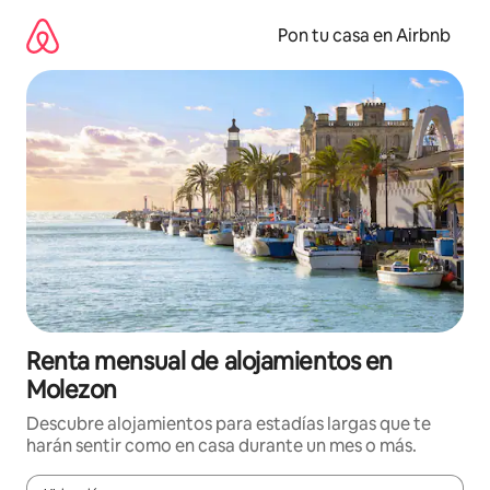
Omite
el
Pon tu casa en Airbnb
contenido
Renta mensual de alojamientos en
Molezon
Descubre alojamientos para estadías largas que te
harán sentir como en casa durante un mes o más.