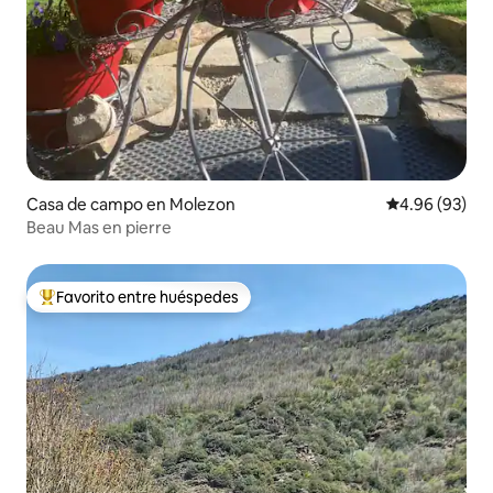
Casa de campo en Molezon
Calificación p
4.96 (93)
Beau Mas en pierre
Favorito entre huéspedes
Favorito entre huéspedes preferido