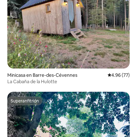
Minicasa en Barre-des-Cévennes
Calificación p
4.96 (77)
La Cabaña de la Hulotte
Superanfitrión
Superanfitrión