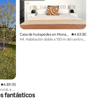
Casa de huéspedes en Monag
Calificación promedio
4.63 (8)
han
#4. Habitación doble a 100 m del centro
de la ciudad desde €62 PPS
Calificación promedio: 4.89 de 5, 9 reseñas
4.89 (9)
ural, a 8
s fantásticos