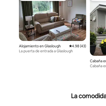
Alojamiento en Glaslough
Calificación promedio:
4.98 (43)
La puerta de entrada a Glaslough
Cabaña e
n
Cabaña en
jacuzzi pr
La comodidad