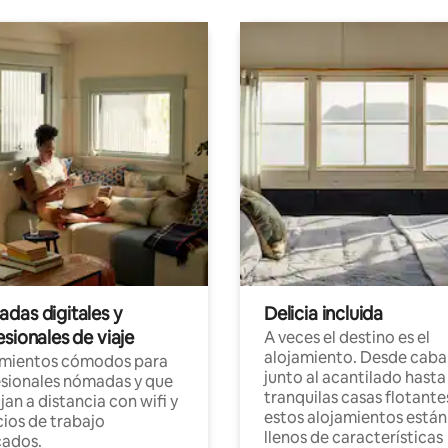
das digitales y
Delicia incluida
sionales de viaje
A veces el destino es el
alojamiento. Desde caba
amientos cómodos para
junto al acantilado hasta
sionales nómadas y que
tranquilas casas flotante
jan a distancia con wifi y
estos alojamientos están
ios de trabajo
llenos de características
cados.