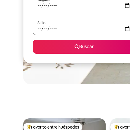
Salida
Buscar
Favorito entre huéspedes
Favor
Favorito entre huéspedes preferido
Favorito