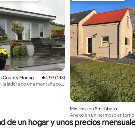
 4.98 de 5, 43 reseñas
n County Monagha
Calificación promedio: 4.97 de 5, 193 reseñas
4.97 (193)
 la ladera de una montaña con
ivado
Minicasa en Smithboro
Anexo en un hermoso entorno r
 de un hogar y unos precios mensuale
km de Monaghan