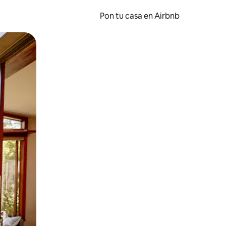
Pon tu casa en Airbnb
o o desliza el dedo.