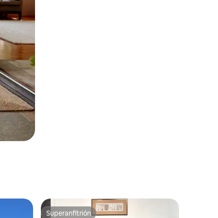
Superanfitrión
Superanfitrión