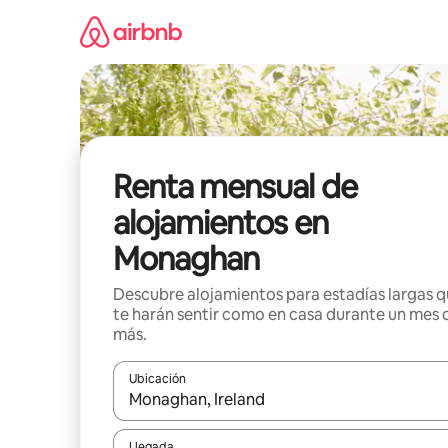
Omite
el
contenido
Renta mensual de
alojamientos en
Monaghan
Descubre alojamientos para estadías largas 
te harán sentir como en casa durante un mes 
más.
Ubicación
Cuando los resultados estén disponibles, navega co
Llegada