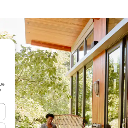
que
o
n las teclas de flecha hacia arriba y hacia abajo o explora con el tact