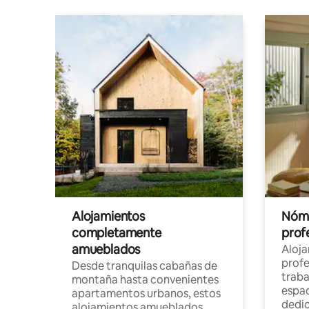
Alojamientos
Nóma
completamente
profe
amueblados
Aloj
profe
Desde tranquilas cabañas de
traba
montaña hasta convenientes
espac
apartamentos urbanos, estos
dedi
alojamientos amueblados