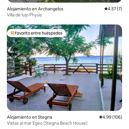
Alojamiento en Archangelos
Calificación
4.57 (7)
Villa de lujo Physis
Favorito entre huéspedes
Favorito entre huéspedes preferido
Alojamiento en Stegna
Calificación pr
4.99 (106)
Vistas al mar Egeo (Stegna Beach House)