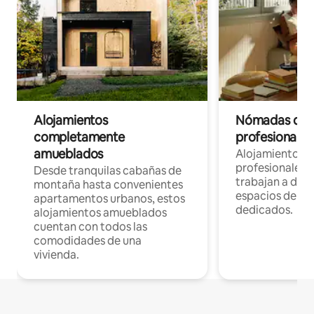
Alojamientos
Nómadas digit
completamente
profesionales 
amueblados
Alojamientos 
profesionales 
Desde tranquilas cabañas de
trabajan a dist
montaña hasta convenientes
espacios de tr
apartamentos urbanos, estos
dedicados.
alojamientos amueblados
cuentan con todos las
comodidades de una
vivienda.