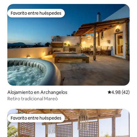
Favorito entre huéspedes
Favorito entre huéspedes
Alojamiento en Archangelos
Calificación 
4.98 (42)
Retiro tradicional Mareò
Favorito entre huéspedes
Favorito entre huéspedes