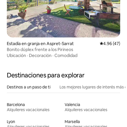
Estadía en granja en Aspret-Sarrat
Calificación 
4.96 (47)
Bonito dúplex frente a los Pirineos
Ubicación
·
Decoración
·
Comodidad
Destinaciones para explorar
Destinos a un paso de ti
Los mejores lugares de interés más 
Barcelona
Valencia
Alquileres vacacionales
Alquileres vacacionales
Lyon
Marsella
Alquileres vacacionales
Alquileres vacacionales