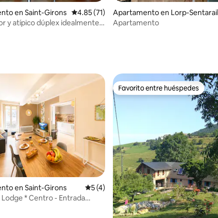
nto en Saint-Girons
Calificación promedio: 4.85 de 5, 71 reseñas
4.85 (71)
Apartamento en Lorp-Sentarail
r y atípico dúplex idealmente
Apartamento
io: 5 de 5, 12 reseñas
Favorito entre huéspedes
Favorito entre huéspedes
 4.85 de 5, 33 reseñas
nto en Saint-Girons
Calificación promedio: 5 de 5, 4 reseñas
5 (4)
n Lodge * Centro - Entrada
iente