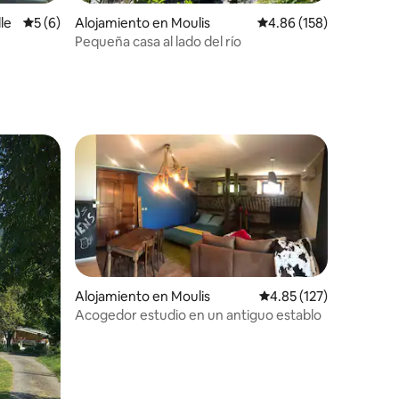
le
Calificación promedio: 5 de 5, 6 reseñas
5 (6)
Alojamiento en Moulis
Calificación promedio: 
4.86 (158)
Pequeña casa al lado del río
Alojamiento en Moulis
Calificación promedio: 
4.85 (127)
Acogedor estudio en un antiguo establo