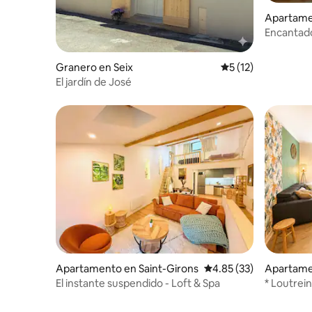
Apartame
Encantado
situado
Granero en Seix
Calificación promed
5 (12)
El jardín de José
Apartamento en Saint-Girons
Calificación promedio:
4.85 (33)
Apartame
El instante suspendido - Loft & Spa
* Loutrei
independ