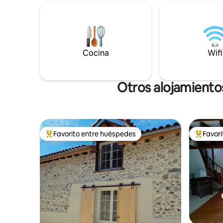
y acogedor con todo lo esencial. Explora
principal 
el majestuoso parque, con actividades al
panorámi
aire libre, desde senderismo y ciclismo
independi
hasta esquiar y observar la vida silvestre.
hacer send
Disfruta de la magia de los Pirineos en
de montañ
Cocina
Wifi
este lujoso paraíso del castillo para
naturalez
disfrutar de una escapada inolvidable.
garantiza
Otros alojamiento
Favorito entre huéspedes
Favor
Favorito entre huéspedes preferido
Favorito