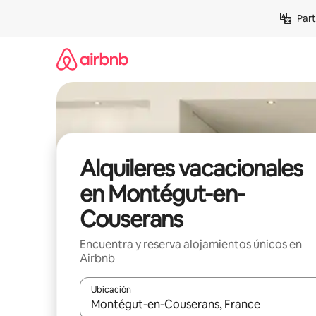
Omite
Part
el
contenido
Alquileres vacacionales
en Montégut-en-
Couserans
Encuentra y reserva alojamientos únicos en
Airbnb
Ubicación
Cuando los resultados estén disponibles, navega co