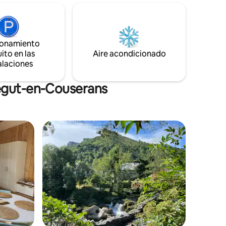
donde se viene para disfrutar de
a la
estancias desconectadas, lejos de los
mpo
ruidos de la ciudad y el estrés, un lugar
único para encontrar la calma y la
familias
serenidad en la comodidad y la elegancia.
ionamiento
s amigos
ito en las
Aire acondicionado
alaciones
tégut-en-Couserans