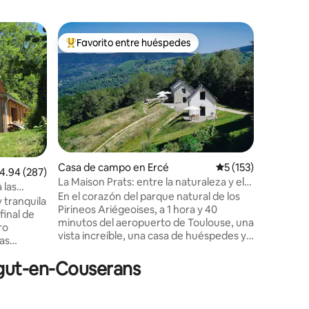
Alojamien
Favorito entre huéspedes
Favorit
Favorito entre huéspedes preferido
Favorit
Encantad
en St-Liz
¿Te gusta
lo antiguo
¡Entonce
Hemos re
edificio 
rústico al estilo
los Pirin
verde de
Casa de campo en Ercé
Calificación promed
5 (153)
sobre var
alificación promedio: 4.94 de 5, 287 reseñas
4.94 (287)
La Maison Prats: entre la naturaleza y el
campo con
 las
bienestar.
En el corazón del parque natural de los
medieval 
 tranquila
Pirineos Ariégeoises, a 1 hora y 40
para una est
final de
minutos del aeropuerto de Toulouse, una
familias,
ro
vista increíble, una casa de huéspedes y
🌿
tas
su finca de siete hectáreas, solo para
está
usted, donde sus anfitriones se
égut-en-Couserans
sin viste!
encargarán de hacerle vivir un momento
excepcional. Entre la naturaleza y el
conserva
bienestar, La Maison Prats es un lugar
ad de una