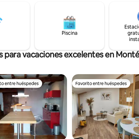
de arriba tiene una terraza
vivienda pirenaica, pero con tod
ca. Adosado pero
comodidad de una casa de ca
ente, esta casa es ideal para
especialmente diseñada. El granero
erismo, pesca , esquí, bicicleta
atiende a todos: parejas, solos, 
Estac
a y relajarse en plena
con niños y caminantes con su
Piscina
gratu
a. Encanto y desconexión
de cuatro patas.
inst
dos 🌄
s para vacaciones excelentes en Mon
ito entre huéspedes
Favorito entre huéspedes
 entre huéspedes preferido
Favorito entre huéspedes