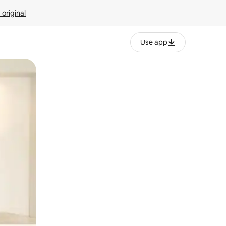
 original
Use app
o o desliza el dedo.