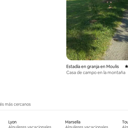
Estadía en granja en Moulis
C
Casa de campo en la montaña
erés más cercanos
Lyon
Marsella
To
Alquileres vacacionales
Alquileres vacacionales
Alq