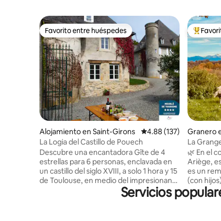
Favorito entre huéspedes
Favor
Favorito entre huéspedes
Favorito
Alojamiento en Saint-Girons
Calificación promedio: 
4.88 (137)
Granero e
at
La Logia del Castillo de Pouech
La Grange
Ariège
Descubre una encantadora Gîte de 4
🌿 En el c
estrellas para 6 personas, enclavada en
Ariège, e
un castillo del siglo XVIII, a solo 1 hora y 15
es un rem
de Toulouse, en medio del impresionante
(con hijos
Servicios popula
Parque Nacional de los Pirineos. Este
impresiona
refugio elegantemente renovado ofrece
los Pirine
comodidades modernas con encanto
du Midi. 
histórico. Relájate en el interior elegante
abre a la 