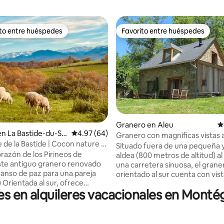
ito entre huéspedes
Favorito entre huéspedes
 entre huéspedes preferido
Favorito entre huéspedes
Granero en Aleu
C
4.88 de 5, 137 reseñas
n La Bastide-du-Sal
Calificación promedio: 4.97 de 5, 64 reseñas
4.97 (64)
Granero con magníficas vistas a
 de la Bastide | Cocon nature -
montañas
Situado fuera de una pequeña y
orazón de los Pirineos de
aldea (800 metros de altitud) al 
ste antiguo granero renovado
una carretera sinuosa, el grane
anso de paz para una pareja
orientado al sur cuenta con vis
) Orientada al sur, ofrece
panorámicas a las montañas y 
res en alquileres vacacionales en Mont
ntes vistas a la cordillera de
rodeado de campos y bosques, ¡
os, desde Mont-Valier hasta Pic
Completamente renovado con
Su salón con cocina equipada se
materiales ecológicos, el gîte 
naturaleza, mientras que la suite
todo el encanto y la autenticid