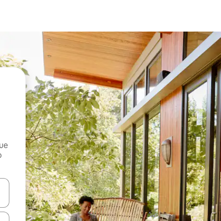
que
o
n las teclas de flecha hacia arriba y hacia abajo o explora con el tact