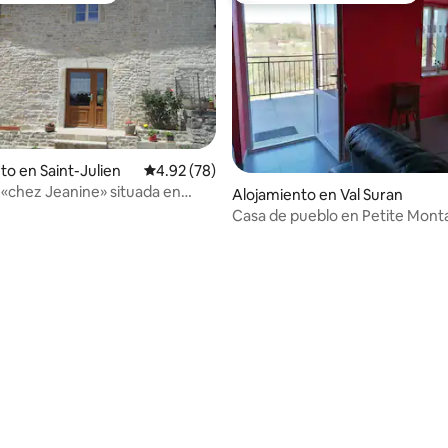
to en Saint-Julien
Calificación promedio: 4.92 de 5, 78 reseñas
4.92 (78)
l «chez Jeanine» situada en
Alojamiento en Val Suran
de Dessia
Casa de pueblo en Petite Mon