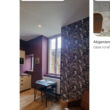
Alojamien
casa rura
Granges 