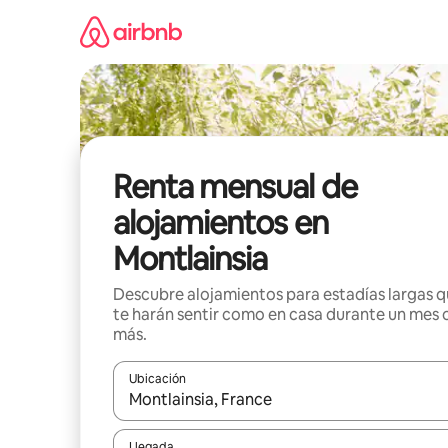
Omite
el
contenido
Renta mensual de
alojamientos en
Montlainsia
Descubre alojamientos para estadías largas 
te harán sentir como en casa durante un mes 
más.
Ubicación
Cuando los resultados estén disponibles, navega co
Llegada