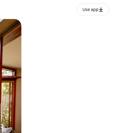
Use app
o o desliza el dedo.