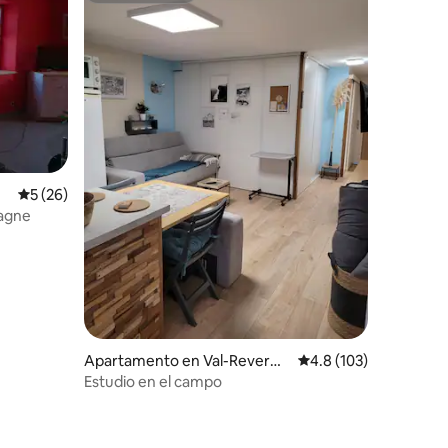
Calificación promedio: 5 de 5, 26 reseñas
5 (26)
tagne
Apartamento en Val-Reverm
Calificación promedio:
4.8 (103)
ont
Estudio en el campo