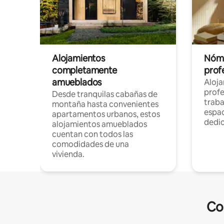
Alojamientos
Nóma
completamente
profe
amueblados
Aloj
profe
Desde tranquilas cabañas de
traba
montaña hasta convenientes
espac
apartamentos urbanos, estos
dedi
alojamientos amueblados
cuentan con todos las
comodidades de una
vivienda.
Co