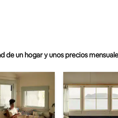
: 4.9 de 5, 21 reseñas
 de un hogar y unos precios mensuale