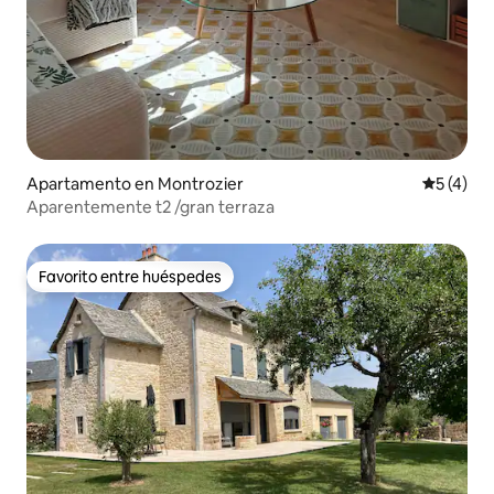
Apartamento en Montrozier
Calificac
5 (4)
Aparentemente t2 /gran terraza
Favorito entre huéspedes
Favorito entre huéspedes