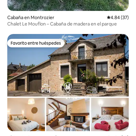
Cabaña en Montrozier
Calificación p
4.84 (37)
Chalet Le Mouflon – Cabaña de madera en el parque
Favorito entre huéspedes
Favorito entre huéspedes