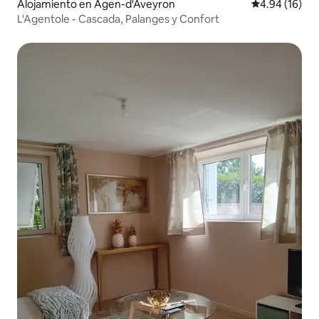
Alojamiento en Agen-d'Aveyron
Calificación 
4.94 (16)
L'Agentole - Cascada, Palanges y Confort