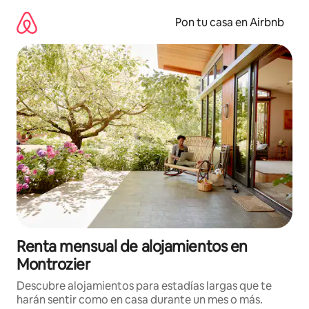
Omite
el
Pon tu casa en Airbnb
contenido
Renta mensual de alojamientos en
Montrozier
Descubre alojamientos para estadías largas que te
harán sentir como en casa durante un mes o más.