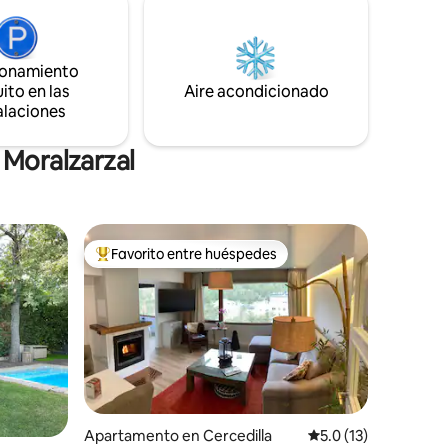
e vida y
térmica, plancha para barbacoa y aire
.
acondicionado en todas las habitaciones
ndes
para tu máximo confort.
ionamiento
ito en las
Aire acondicionado
alaciones
 Moralzarzal
Favorito entre huéspedes
rido
Favorito entre huéspedes preferido
Apartamento en Cercedilla
Calificación promedi
5.0 (13)