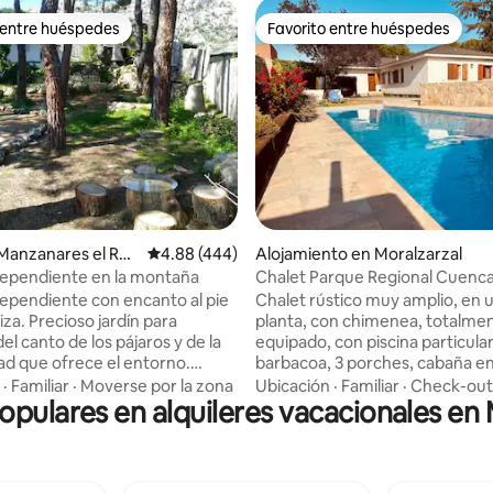
 entre huéspedes
Favorito entre huéspedes
 entre huéspedes
Favorito entre huéspedes
 4.98 de 5, 45 reseñas
Manzanares el Rea
Calificación promedio: 4.88 de 5, 444 reseñas
4.88 (444)
Alojamiento en Moralzarzal
dependiente en la montaña
Chalet Parque Regional Cuenca
Manzanares
dependiente con encanto al pie
Chalet rústico muy amplio, en u
iza. Precioso jardín para
planta, con chimenea, totalme
del canto de los pájaros y de la
equipado, con piscina particula
dad que ofrece el entorno.
barbacoa, 3 porches, cabaña en
a en armonía con las propias
y amplio jardín con cesped. Ca
·
Familiar
·
Moverse por la zona
Ubicación
·
Familiar
·
Check-out
populares en alquileres vacacionales en 
e la naturaleza nos regala.
cómoda con internet, wifi, juegos de
. Encantadora casita
mesa, etc. Disfruta de grandes
 muy cerca de las montañas.
momentos tanto en la casa com
rmoso jardín donde disfrutarás
entorno (rutas MTB, senderism
escuchas el canto de los pájaros
caballos, escalada, esquí, paddle