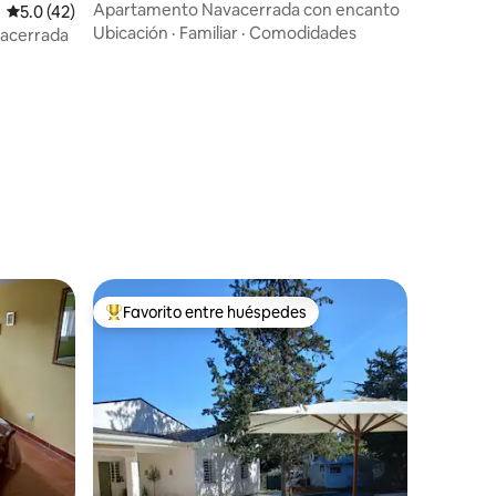
Apartamento Navacerrada con encanto
Calificación promedio: 5.0 de 5, 42 reseñas
5.0 (42)
Ubicación
·
Familiar
·
Comodidades
vacerrada
Favorito entre huéspedes
Favorito entre huéspedes preferido