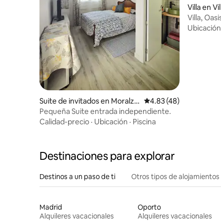
Villa en V
Villa, Oas
3habs+4ba
Ubicación
Suite de invitados en Moralza
Calificación promedio:
4.83 (48)
rzal
Pequeña Suite entrada independiente.
Calidad-precio
·
Ubicación
·
Piscina
Destinaciones para explorar
Destinos a un paso de ti
Otros tipos de alojamientos
Madrid
Oporto
Alquileres vacacionales
Alquileres vacacionales