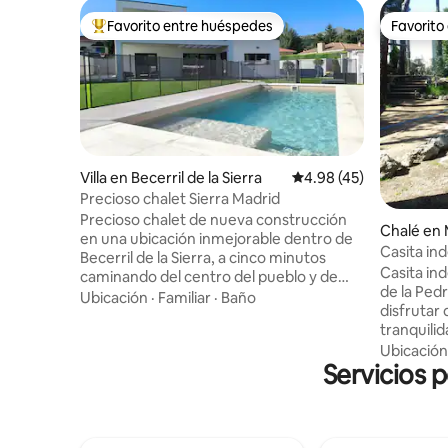
Favorito entre huéspedes
Favorito
Favorito entre huéspedes preferido
Favorito
Villa en Becerril de la Sierra
Calificación promedio:
4.98 (45)
Precioso chalet Sierra Madrid
Precioso chalet de nueva construcción
Chalé en 
en una ubicación inmejorable dentro de
l
Casita in
Becerril de la Sierra, a cinco minutos
Casita in
caminando del centro del pueblo y de
de la Pedr
varios accesos al Parque Natural de la
Ubicación
·
Familiar
·
Baño
disfrutar 
Sierra de Guadarrama. Moderna
tranquili
construcción, líneas elegantes y
Construid
Ubicación
funcionales con predominio de la luz y el
Servicios 
piedras qu
espacio en todas las estancias. La casa
Ideal para relajarse
está construida y decorada con
relajante
materiales de primera calidad y diseñada
Hay un he
para ser un lugar tranquilo, de descanso
mientras 
y desconexión a la par que divertido y