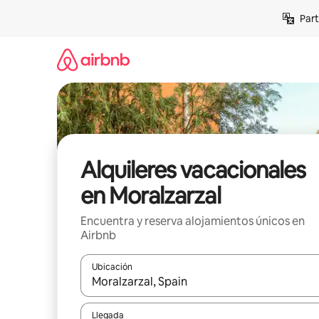
Omite
Part
el
contenido
Alquileres vacacionales
en Moralzarzal
Encuentra y reserva alojamientos únicos en
Airbnb
Ubicación
Cuando los resultados estén disponibles, navega co
Llegada