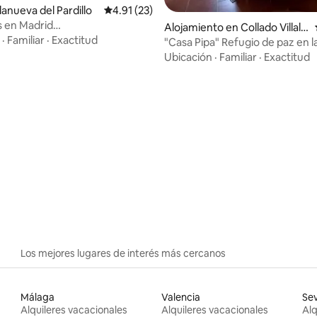
illanueva del Pardillo
Calificación promedio: 4.91 de 5, 23 reseñas
4.91 (23)
is en Madrid
Alojamiento en Collado Villalb
ños+lujosa piscina
·
Familiar
·
Exactitud
a
"Casa Pipa" Refugio de paz en la
Ubicación
·
Familiar
·
Exactitud
 4.83 de 5, 48 reseñas
Los mejores lugares de interés más cercanos
Málaga
Valencia
Sev
Alquileres vacacionales
Alquileres vacacionales
Alq