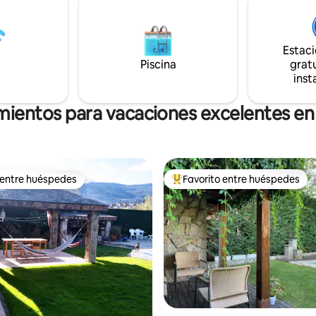
lajante. Está construida
skate, etc). En un pueblo lleno d
mente dentro de la naturaleza
actividades para niños y adultos
no circundante.
Teletrabaja disfrutando de gra
Estac
momentos.
Piscina
gratu
inst
mientos para vacaciones excelentes en
 entre huéspedes
Favorito entre huéspedes
 entre huéspedes
Favorito entre huéspedes prefe