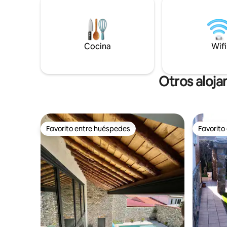
y el ambiente re
familiar.
armoniosa
del entor
Cocina
Wifi
Otros aloja
Favorito entre huéspedes
Favorito
Favorito entre huéspedes
Favorito