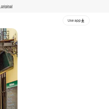
 original
Use app
o o desliza el dedo.