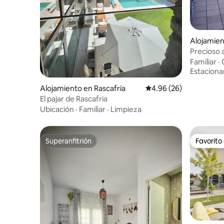
Alojamien
Precioso 
verano
Familiar
·
Estacion
Alojamiento en Rascafría
Calificación promedio:
4.96 (26)
El pajar de Rascafria
Ubicación
·
Familiar
·
Limpieza
Superanfitrión
Favorito
Superanfitrión
Favorito