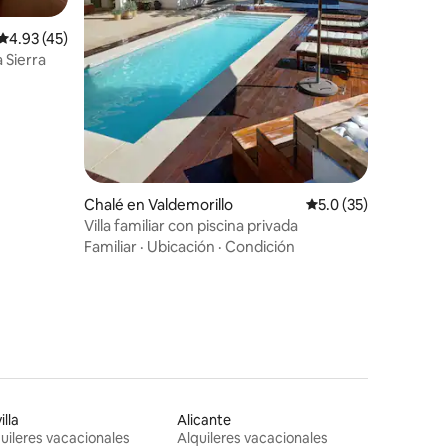
Calificación promedio: 4.93 de 5, 45 reseñas
4.93 (45)
 Sierra
Chalé en Valdemorillo
Calificación promedi
5.0 (35)
Villa familiar con piscina privada
Familiar
·
Ubicación
·
Condición
illa
Alicante
uileres vacacionales
Alquileres vacacionales