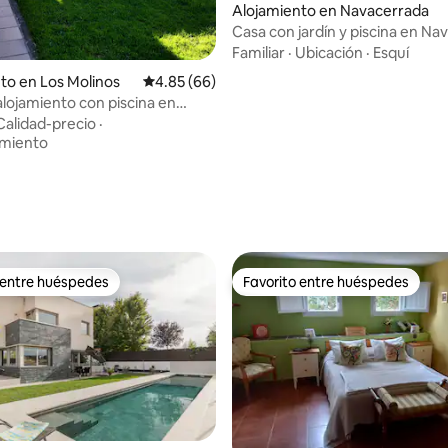
Alojamiento en Navacerrada
Casa con jardín y piscina en Na
Familiar
·
Ubicación
·
Esquí
to en Los Molinos
Calificación promedio: 4.85 de 5, 66 reseñas
4.85 (66)
alojamiento con piscina en
Calidad-precio
·
amiento
 4.96 de 5, 26 reseñas
 entre huéspedes
Favorito entre huéspedes
 entre huéspedes
Favorito entre huéspedes