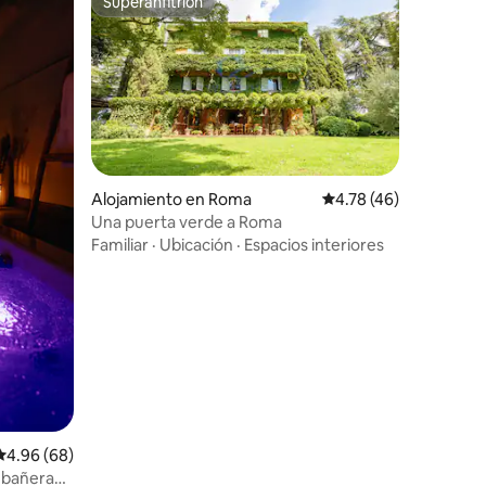
Superanfitrión
Superanfitrión
Alojamiento en Roma
Calificación promedio:
4.78 (46)
Una puerta verde a Roma
Familiar
·
Ubicación
·
Espacios interiores
Calificación promedio: 4.96 de 5, 68 reseñas
4.96 (68)
n bañera