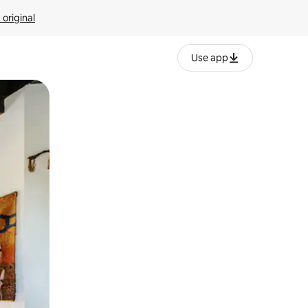
 original
Use app
o o desliza el dedo.