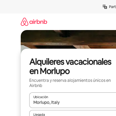
Omite
Part
el
contenido
Alquileres vacacionales
en Morlupo
Encuentra y reserva alojamientos únicos en
Airbnb
Ubicación
Cuando los resultados estén disponibles, navega co
Llegada