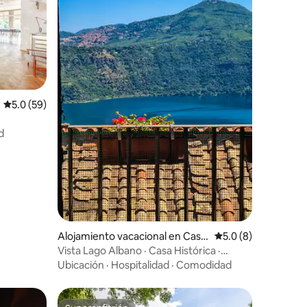
Calificación promedio: 5.0 de 5, 59 reseñas
5.0 (59)
d
Alojamiento vacacional en Cast
Calificación promed
5.0 (8)
el Gandolfo
Vista Lago Albano · Casa Histórica ·
Familias
Ubicación
·
Hospitalidad
·
Comodidad