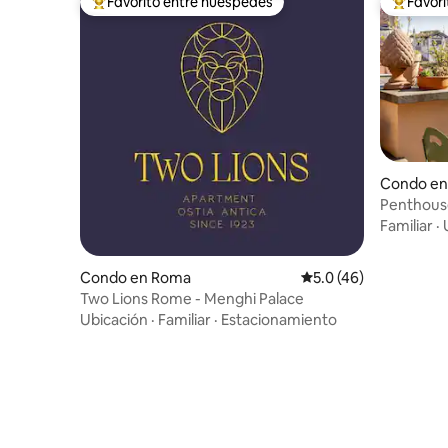
Favorito entre huéspedes
Favor
Favorito entre huéspedes preferido
Favorito
Condo e
Penthouse
monument
Familiar
·
Condo en Roma
Calificación promedio
5.0 (46)
Two Lions Rome - Menghi Palace
Ubicación
·
Familiar
·
Estacionamiento