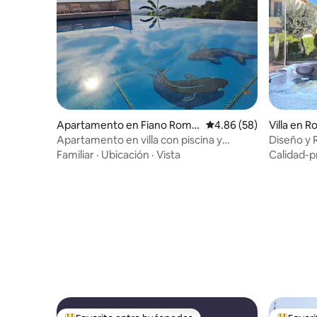
Apartamento en Fiano Roma
Calificación promedio:
4.86 (58)
Villa en 
no
Apartamento en villa con piscina y
Diseño y R
estacionamiento cerca de Roma
Familiar
·
Ubicación
·
Vista
Calidad-p