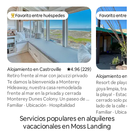
Favorito entre huéspedes
Favorito entre h
Favorito entre huéspedes preferido
Favorito entre h
Alojamiento en Castroville
Calificación promedio: 4.96 de 5
4.96 (229)
Retiro frente al mar con jacuzzi privado
Alojamiento en M
Te damos la bienvenida a Monterey
Resort de playa H
Hideaway, nuestra casa remodelada
Vivienda A
¡joya limpia, tranq
frente al mar en la privada y cerrada
la playa! - Estacionamiento privado y
Monterey Dunes Colony. Un paseo de 30
cerrado solo para 
segundos por el malecón conduce a
Familiar
·
Ubicación
·
Hospitalidad
lado de la calle de 
kilómetros de playa tranquila y poco
Moss Landing y KO
Familiar
·
Ubicació
concurrida. Ubicadas sobre las dunas, las
Servicios populares en alquileres
Valentina, búhos 
salas de estar y los comedores ofrecen
¡Los búhos son co
vacacionales en Moss Landing
vistas panorámicas al océano e
buen espectáculo!
impresionantes puestas de sol. Observa