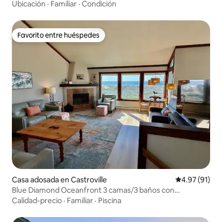
Ubicación
·
Familiar
·
Condición
Favorito entre huéspedes
Favorito entre huéspedes
Casa adosada en Castroville
Calificación 
4.97 (91)
Blue Diamond Oceanfront 3 camas/3 baños con
capacidad para 7 personas
Calidad-precio
·
Familiar
·
Piscina