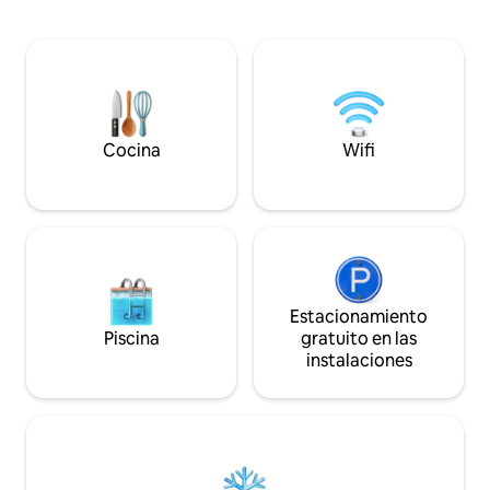
¡Míralas en su caj
las ballenas desde el asiento junto a la
fuente en vivo en 
ventana y déjate llevar por el relajante
web/YouTube! - Un perro como máximo,
sonido de las olas. Perfecta para
$ 50. - Se permite 
reuniones familiares o para tres parejas,
eléctricos, $ 25 por día. Ubic
nuestra casa cuenta con tres suites
misma propiedad 
privadas con camas tamaño king, baños
Enchilada Cafe & Gal
privados y un loft adicional
web de la Haute E
Cocina
Wifi
almuerzos.
Estacionamiento
Piscina
gratuito en las
instalaciones