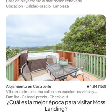
Casa de playa frente al mar recién renovada
Ubicación
·
Calidad-precio
·
Limpieza
Alojamiento en Castroville
Calificación p
4.84 (153)
Villa en la cima de una colina con excelentes vistas y
jacuzzi privado
Familiar
·
Calidad-precio
·
Check-out
¿Cuál es la mejor época para visitar Moss
Landing?