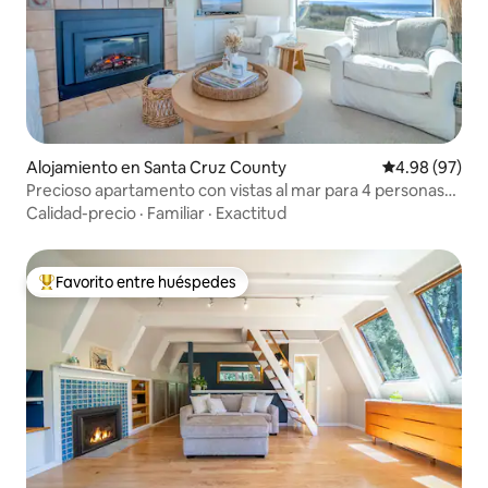
Alojamiento en Santa Cruz County
Calificación p
4.98 (97)
Precioso apartamento con vistas al mar para 4 personas
con fácil acceso a la playa
Calidad-precio
·
Familiar
·
Exactitud
Favorito entre huéspedes
Favorito entre huéspedes preferido