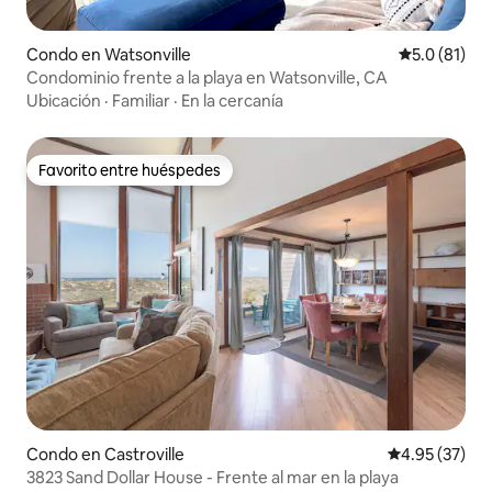
Condo en Watsonville
Calificación
5.0 (81)
Condominio frente a la playa en Watsonville, CA
Ubicación
·
Familiar
·
En la cercanía
Favorito entre huéspedes
Favorito entre huéspedes
Condo en Castroville
Calificación 
4.95 (37)
3823 Sand Dollar House - Frente al mar en la playa