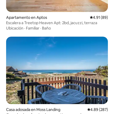
Apartamento en Aptos
Calificación 
4.91 (89)
Escalera a Treetop Heaven Apt: 2bd, jacuzzi, terraza
Ubicación
·
Familiar
·
Baño
Casa adosada en Moss Landing
Calificación pr
4.89 (287)