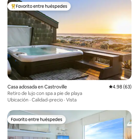
Favorito entre huéspedes
Favorito entre huéspedes preferido
Casa adosada en Castroville
Calificación p
4.98 (63)
Retiro de lujo con spa a pie de playa
Ubicación
·
Calidad-precio
·
Vista
Favorito entre huéspedes
Favorito entre huéspedes