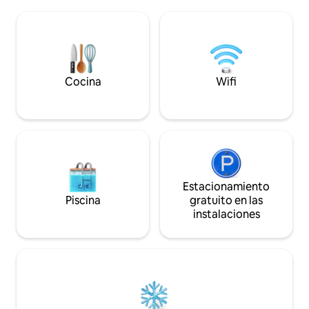
cubierto con vista a
primer piso de una casa unifamiliar. El
alojamiento vacac
apartamento es adecuado para solteros,
2 personas, el seg
parejas, familias y viajeros de negocios.
está disponible po
25 €/noche. ¡Esperamos verte pronto!
Nadine y Gerd
Cocina
Wifi
Estacionamiento
Piscina
gratuito en las
instalaciones