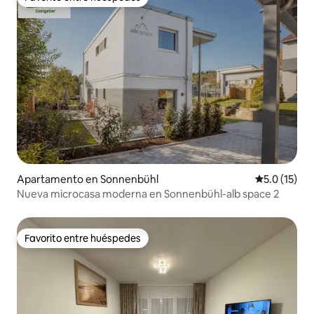
Favorito entre huéspedes
Apartamento en Sonnenbühl
Calificación
5.0 (15)
Nueva microcasa moderna en Sonnenbühl-alb space 2
Favorito entre huéspedes
Favorito entre huéspedes