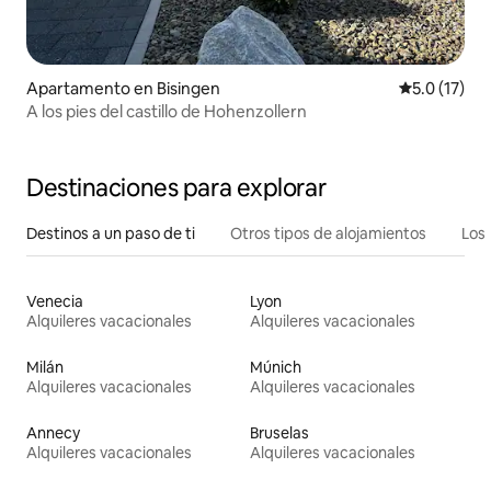
Apartamento en Bisingen
Calificación
5.0 (17)
A los pies del castillo de Hohenzollern
Destinaciones para explorar
Destinos a un paso de ti
Otros tipos de alojamientos
Los 
Venecia
Lyon
Alquileres vacacionales
Alquileres vacacionales
Milán
Múnich
Alquileres vacacionales
Alquileres vacacionales
Annecy
Bruselas
Alquileres vacacionales
Alquileres vacacionales