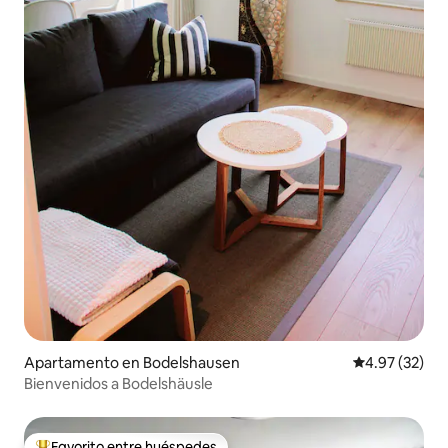
Apartamento en Bodelshausen
Calificación 
4.97 (32)
Bienvenidos a Bodelshäusle
Favorito entre huéspedes