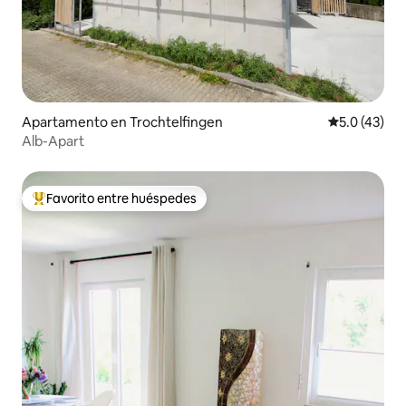
Apartamento en Trochtelfingen
Calificación
5.0 (43)
Alb-Apart
Favorito entre huéspedes
Favorito entre huéspedes preferido