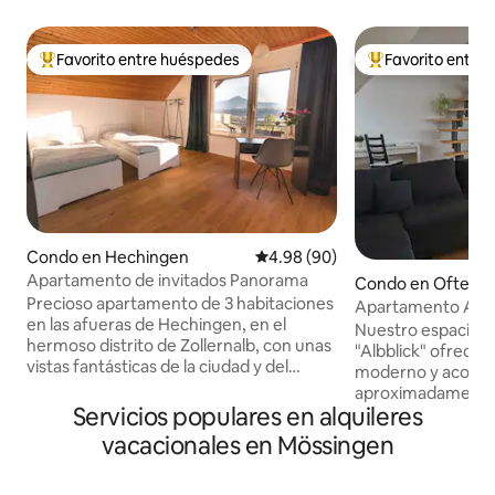
Favorito entre huéspedes
Favorito entre
Favorito entre huéspedes preferido
Favorito entre hu
Condo en Hechingen
Calificación promedio: 4.98 de 
4.98 (90)
Apartamento de invitados Panorama
Condo en Ofterdi
Precioso apartamento de 3 habitaciones
Apartamento Albb
en las afueras de Hechingen, en el
Nuestro espacios
hermoso distrito de Zollernalb, con unas
"Albblick" ofrece
vistas fantásticas de la ciudad y del
moderno y acoge
histórico castillo de Hohenzollern. El
aproximadamente
apartamento está amueblado con estilo
Servicios populares en alquileres
cuadrados. El dep
y modernidad, tiene una cocina recién
primer piso. Tiene
vacacionales en Mössingen
equipada, un baño con ducha y WC, así
comedor con coci
como una entrada independiente para
pasillo, baño con l
los huéspedes. El apartamento está en el