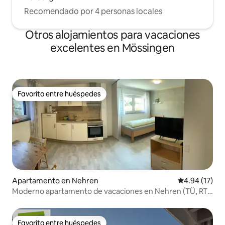
Recomendado por 4 personas locales
Otros alojamientos para vacaciones
excelentes en Mössingen
Favorito entre huéspedes
Favorito entre huéspedes
Apartamento en Nehren
Calificación 
4.94 (17)
Moderno apartamento de vacaciones en Nehren (TÜ, RT,
HCH)
Favorito entre huéspedes