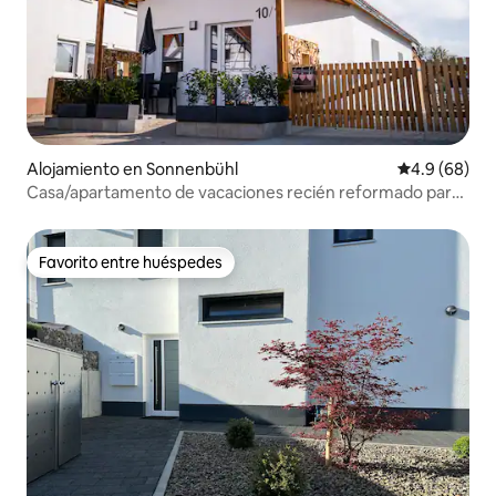
Alojamiento en Sonnenbühl
Calificación 
4.9 (68)
Casa/apartamento de vacaciones recién reformado para
un pequeño descanso
Favorito entre huéspedes
Favorito entre huéspedes