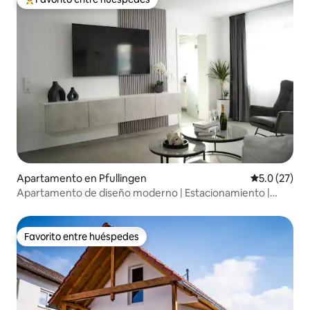
Favorito entre huéspedes preferido
Apartamento en Pfullingen
Calificación
5.0 (27)
Apartamento de diseño moderno | Estacionamiento |
Balcón
Favorito entre huéspedes
Favorito entre huéspedes