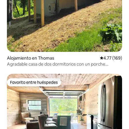
Alojamiento en Thomas
Calificación p
4.77 (169)
Agradable casa de dos dormitorios con un porche
espacioso (32)
Favorito entre huéspedes
Favorito entre huéspedes