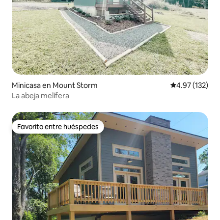
Minicasa en Mount Storm
Calificación p
4.97 (132)
La abeja melífera
Favorito entre huéspedes
Favorito entre huéspedes