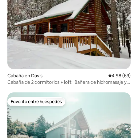
Cabaña en Davis
Calificación p
4.98 (63)
Cabaña de 2 dormitorios + loft | Bañera de hidromasaje y
parrilla
Favorito entre huéspedes
Favorito entre huéspedes