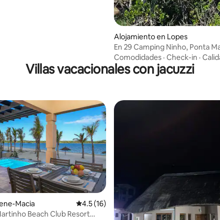
Alojamiento en Lopes
En 29 Camping Ninho, Ponta M
Comodidades
·
Check-in
·
Cali
Villas vacacionales con jacuzzi
ilene-Macia
Calificación promedio: 4.5 de 5, 16 reseñas
4.5 (16)
 Martinho Beach Club Resort