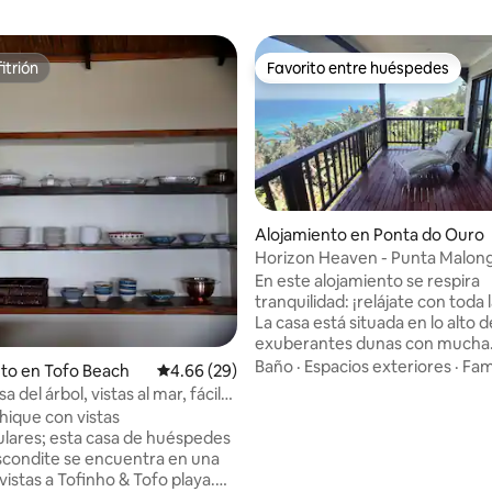
itrión
Favorito entre huéspedes
itrión
Favorito entre huéspedes
Alojamiento en Ponta do Ouro
Horizon Heaven - Punta Malon
En este alojamiento se respira
tranquilidad: ¡relájate con toda l
La casa está situada en lo alto 
exuberantes dunas con mucha
vegetación. La vista es simple
Baño
·
Espacios exteriores
·
Fami
to en Tofo Beach
Calificación promedio: 4.66 de 5, 29 reseñas
4.66 (29)
impresionante, con vistas al o
sa del árbol, vistas al mar, fácil
Índico, hasta donde alcanza la vi
a playa
chique con vistas
amanecer es espectacular des
asa de huéspedes
ubicación. En temporada, pued
scondite se encuentra en una
avistamiento de ballenas desde 
 4.82 de 5, 39 reseñas
istas a Tofinho & Tofo playa.
Los delfines también frecuenta