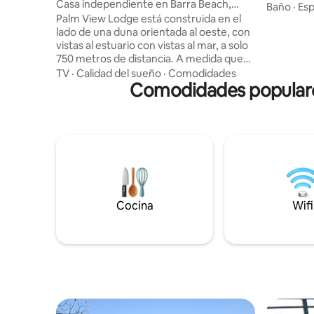
e
Casa independiente en Barra Beach,
Situada a 
Baño
·
Esp
cerca de Tofo
Palm View Lodge está construida en el
Tofo, la v
lado de una duna orientada al oeste, con
los servic
vistas al estuario con vistas al mar, a solo
un lugar 
750 metros de distancia. A medida que
Disfruta d
se pone el sol, la vista es una de las
casa con 
TV
·
Calidad del sueño
·
Comodidades
mejores que Barra Beach tiene para
Comodidades populares
equipada,
ofrecer. ¡Perfecto para unas vacaciones
resplandec
familiares exóticas en la playa! Muchas
patio. Co
actividades como el buceo, los safaris
cubierta 
oceánicos, los viajes en dhow, el kayak, la
todo para
pesca en alta mar y los viajes a las islas
disponibles. Numerosos pubs y
restaurantes de la zona, así que no es
necesario cocinar. Cerca de Tofo para
que puedas experimentar el mercado y
Cocina
Wifi
la vida nocturna