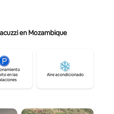
diarios para tus vacaciones
 desde tu
independientes. Aquí puedes disfrutar
encuentra
de todas las comodidades de casa
ermosa
mientras contemplas los delfines y las
ballenas en la hermosa bahía de Ponta
Malongane. Realmente es ... ¡Serenidad!
 jacuzzi en Mozambique
ionamiento
ito en las
Aire acondicionado
alaciones