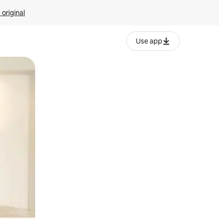
 original
Use app
o o desliza el dedo.