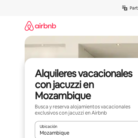
Omite
Part
el
contenido
Alquileres vacacionales
con jacuzzi en
Mozambique
Busca y reserva alojamientos vacacionales
exclusivos con jacuzzi en Airbnb
Ubicación
Cuando los resultados estén disponibles, navega co