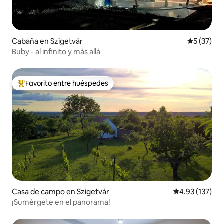
Cabaña en Szigetvár
Calificaci
5 (37)
Buby - al infinito y más allá
Favorito entre huéspedes
Favorito entre huéspedes preferido
Casa de campo en Szigetvár
Calificación p
4.93 (137)
¡Sumérgete en el panorama!