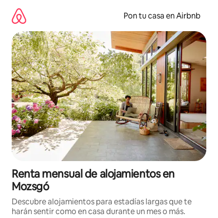
Omite
el
Pon tu casa en Airbnb
contenido
Renta mensual de alojamientos en
Mozsgó
Descubre alojamientos para estadías largas que te
harán sentir como en casa durante un mes o más.