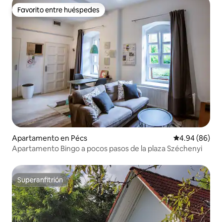
Favorito entre huéspedes
Favorito entre huéspedes
Apartamento en Pécs
Calificación p
4.94 (86)
Apartamento Bingo a pocos pasos de la plaza Széchenyi
Superanfitrión
Superanfitrión