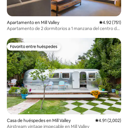
Apartamento en Mill Valley
Calificación p
4.92 (751)
Apartamento de 2 dormitorios a 1 manzana del centro de
la ciudad
Favorito entre huéspedes
Favorito entre huéspedes
Casa de huéspedes en Mill Valley
Calificación pro
4.91 (2,002)
Airstream vintage impecable en Mill Valley