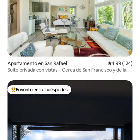
Apartamento en San Rafael
Calificación pr
4.99 (124)
Suite privada con vistas – Cerca de San Francisco y de la
región vinícola
Favorito entre huéspedes
Favorito entre huéspedes preferido