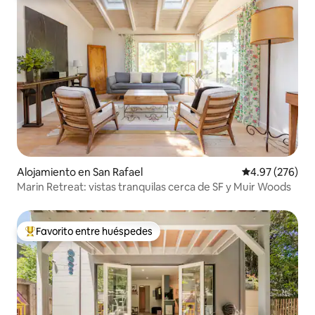
Alojamiento en San Rafael
Calificación pr
4.97 (276)
Marin Retreat: vistas tranquilas cerca de SF y Muir Woods
Favorito entre huéspedes
Favorito entre huéspedes preferido