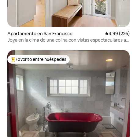
Apartamento en San Francisco
Calificación pr
4.99 (226)
Joya en la cima de una colina con vistas espectaculares a
la ciudad y a la bahía
Favorito entre huéspedes
Favorito entre huéspedes preferido