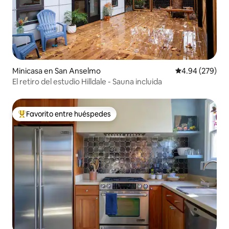
Minicasa en San Anselmo
Calificación pr
4.94 (279)
El retiro del estudio Hilldale - Sauna incluida
Favorito entre huéspedes
Favorito entre huéspedes preferido