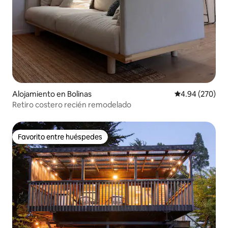
Alojamiento en Bolinas
Calificación pr
4.94 (270)
Retiro costero recién remodelado
Favorito entre huéspedes
Favorito entre huéspedes