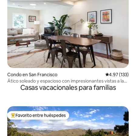
Condo en San Francisco
Calificación p
4.97 (133)
Ático soleado y espacioso con impresionantes vistas a la
Casas vacacionales para familias
ciudad
Favorito entre huéspedes
Favorito entre huéspedes preferido