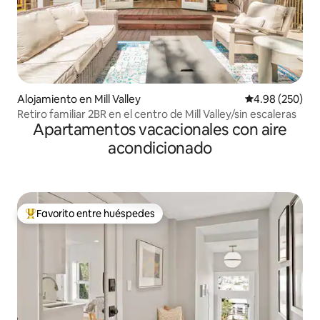
Alojamiento en Mill Valley
Calificación pr
4.98 (250)
Retiro familiar 2BR en el centro de Mill Valley/sin escaleras
Apartamentos vacacionales con aire
acondicionado
Favorito entre huéspedes
Favorito entre huéspedes preferido