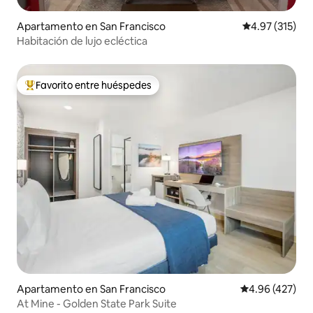
Apartamento en San Francisco
Calificación p
4.97 (315)
Habitación de lujo ecléctica
Favorito entre huéspedes
Favorito entre huéspedes preferido
Apartamento en San Francisco
Calificación pr
4.96 (427)
At Mine - Golden State Park Suite