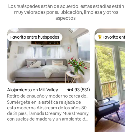
Los huéspedes están de acuerdo: estas estadías están
muy valoradas por su ubicación, limpieza y otros
aspectos.
Favorito entre huéspedes
Favorito entre
Favorito entre huéspedes
Favorito entre hu
Alojamiento en Mill Valley
Calificación promedio: 4.93 de 5
4.93 (531)
Retiro de ensueño y moderno cerca de
Muir Woods
Sumérgete en la estética relajada de
esta moderna Airstream de los años 80
de 31 pies, llamada Dreamy Muirstreamy,
con suelos de madera y un ambiente de
hotel boutique. Relájate con una cerveza
fría en la terraza privada o disfruta de las