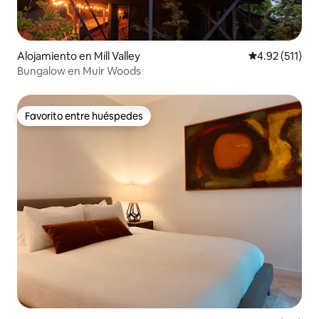
Alojamiento en Mill Valley
Calificación p
4.92 (511)
Bungalow en Muir Woods
Favorito entre huéspedes
Favorito entre huéspedes