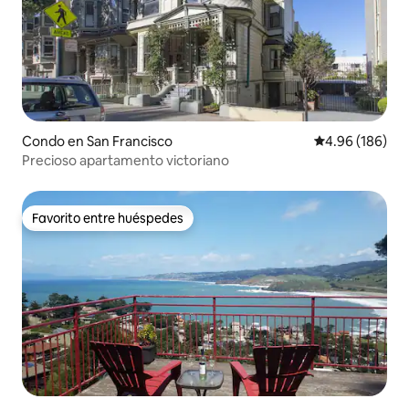
Condo en San Francisco
Calificación pr
4.96 (186)
Precioso apartamento victoriano
Favorito entre huéspedes
Favorito entre huéspedes