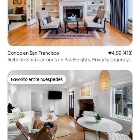
Condo en San Francisco
Calificación p
4.99 (413)
Suite de 3 habitaciones en Pac Heights. Privada, segura y
tranquila.
Favorito entre huéspedes
Favorito entre huéspedes