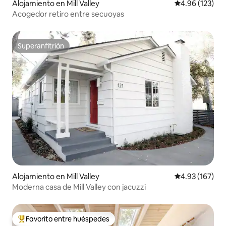
Alojamiento en Mill Valley
Calificación p
4.96 (123)
Acogedor retiro entre secuoyas
Superanfitrión
Superanfitrión
Alojamiento en Mill Valley
Calificación p
4.93 (167)
Moderna casa de Mill Valley con jacuzzi
Favorito entre huéspedes
Favorito entre huéspedes preferido