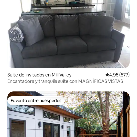
Suite de invitados en Mill Valley
Calificación pr
4.95 (577)
Encantadora y tranquila suite con MAGNÍFICAS VISTAS
Favorito entre huéspedes
Favorito entre huéspedes