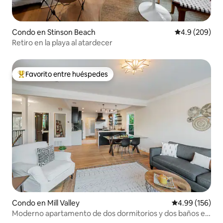
Condo en Stinson Beach
Calificación p
4.9 (209)
Retiro en la playa al atardecer
Favorito entre huéspedes
Favorito entre huéspedes preferido
Condo en Mill Valley
Calificación pr
4.99 (156)
Moderno apartamento de dos dormitorios y dos baños en
Mill Valley