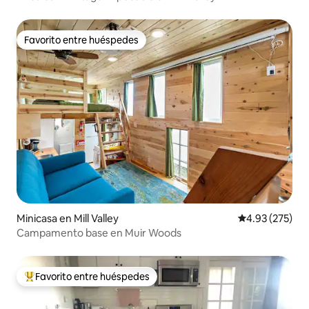
Favorito entre huéspedes
Favorito entre huéspedes
Minicasa en Mill Valley
Calificación pr
4.93 (275)
Campamento base en Muir Woods
Favorito entre huéspedes
Favorito entre huéspedes preferido