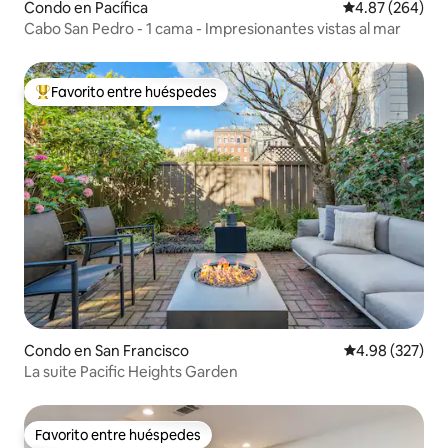
Condo en Pacífica
Calificación pr
4.87 (264)
Cabo San Pedro - 1 cama - Impresionantes vistas al mar
Favorito entre huéspedes
Favorito entre huéspedes preferido
Condo en San Francisco
Calificación pr
4.98 (327)
La suite Pacific Heights Garden
Favorito entre huéspedes
Favorito entre huéspedes