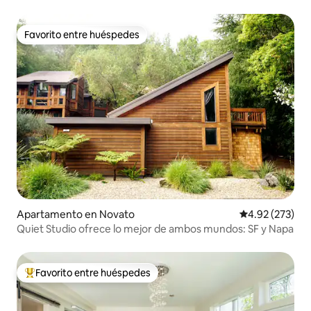
Favorito entre huéspedes
Favorito entre huéspedes
Apartamento en Novato
Calificación pr
4.92 (273)
Quiet Studio ofrece lo mejor de ambos mundos: SF y Napa
Favorito entre huéspedes
Favorito entre huéspedes preferido