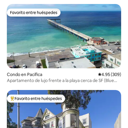
Favorito entre huéspedes
Favorito entre huéspedes
Condo en Pacífica
Calificación pr
4.95 (309)
Apartamento de lujo frente a la playa cerca de SF (Blue
Wave 1)
Favorito entre huéspedes
Favorito entre huéspedes preferido