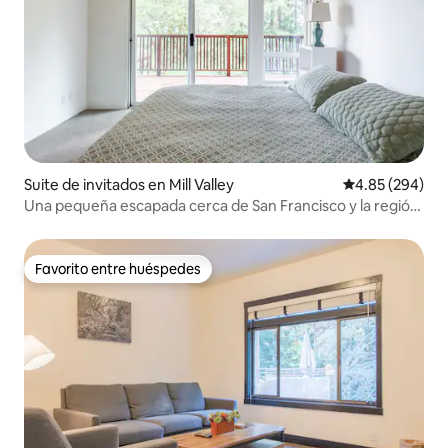
Suite de invitados en Mill Valley
Calificación pr
4.85 (294)
Una pequeña escapada cerca de San Francisco y la región
vinícola
Favorito entre huéspedes
Favorito entre huéspedes