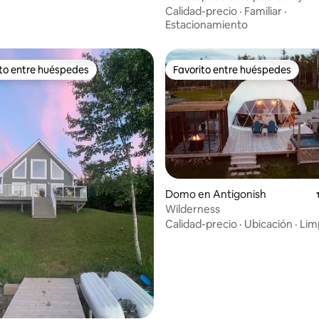
Calidad-precio
·
Familiar
·
Estacionamiento
ito entre huéspedes
Favorito entre huéspedes
 entre huéspedes preferido
Favorito entre huéspedes
Domo en Antigonish
Wilderness
 4.97 de 5, 75 reseñas
Calidad-precio
·
Ubicación
·
Lim