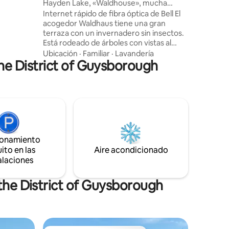
tia
Hayden Lake, «Waldhouse», mucha
Este
privacidad, paraíso para perros.
Internet rápido de fibra óptica de Bell El
 tiene
acogedor Waldhaus tiene una gran
ay un
terraza con un invernadero sin insectos.
 otro lado
Está rodeado de árboles con vistas al
o que
lago. Tu lugar privado en el lago, disfruta
Ubicación
·
Familiar
·
Lavandería
de casa
the District of Guysborough
de la naturaleza, puedes empezar con
oso
una canoa, 200 metros a la derecha
con
puedes nadar, comprobar si la fogata
está permitida, barbacoa o simplemente
relajarte. Mucho espacio y privacidad.
Huele el aire fresco. Es un paraíso para
los perros. Escucha a los pájaros y
observa el increíble cielo estrellado.
ionamiento
Siéntete cómodo en la cabaña Waldhaus.
ito en las
Número de registro: STR 2425 T3697
Aire acondicionado
alaciones
 the District of Guysborough