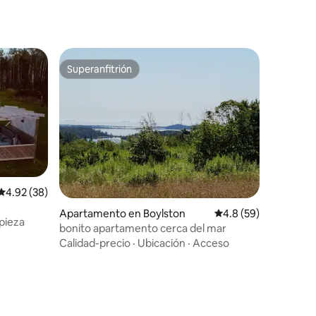
Superanfitrión
Superanfitrión
Calificación promedio: 4.92 de 5, 38 reseñas
4.92 (38)
Apartamento en Boylston
Calificación promedio
4.8 (59)
pieza
bonito apartamento cerca del mar
Calidad-precio
·
Ubicación
·
Acceso