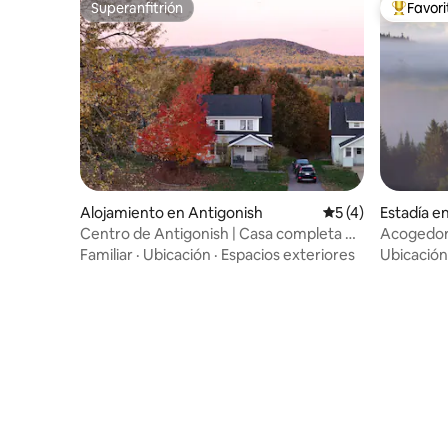
Superanfitrión
Favor
Superanfitrión
Favorito
Alojamiento en Antigonish
Calificación prome
5 (4)
Estadía e
Centro de Antigonish | Casa completa de
Acogedora
4 dormitorios + jardín
dos perso
Familiar
·
Ubicación
·
Espacios exteriores
Ubicación