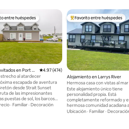
ito entre huéspedes
Favorito entre huéspedes
 entre huéspedes preferido
Favorito entre huéspedes prefe
4.99 de 5, 144 reseñas
nvitados en Port Ha
Calificación promedio: 4.97 de 5, 474 reseñas
4.97 (474)
estrecho al atardecer
Alojamiento en Larrys River
róxima escapada de aventura
Hermosa casa con vistas al mar
retón desde Strait Sunset
Este alojamiento único tiene
personalidad propia. Está
las puestas de sol, los barcos
completamente reformado y e
 y salen del puerto y la vida
recio
·
Familiar
·
Decoración
hermosa comunidad acadiana 
 que pasa por el estrecho de
distancia a pie del mar y a 5 mi
Ubicación
·
Familiar
·
Decoració
de nuestro porche delantero,
coche de la playa y el parque pr
ién está convenientemente
de TorBay. Hay langostas locale
n Granville Street en Port
disponibles, además de excele