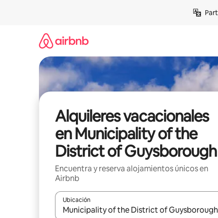
Omite
Part
el
contenido
Alquileres vacacionales
en Municipality of the
District of Guysborough
Encuentra y reserva alojamientos únicos en
Airbnb
Ubicación
Cuando los resultados estén disponibles, navega co