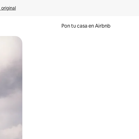
 original
Pon tu casa en Airbnb
o o desliza el dedo.