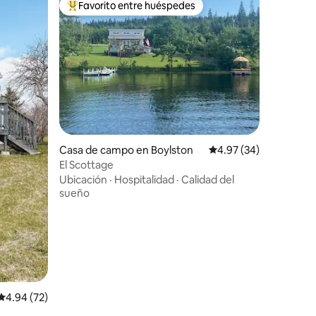
Favorito entre huéspedes
rido
Favorito entre huéspedes preferido
Casa de campo en Boylston
Calificación promedio:
4.97 (34)
El Scottage
Ubicación
·
Hospitalidad
·
Calidad del
sueño
Calificación promedio: 4.94 de 5, 72 reseñas
4.94 (72)