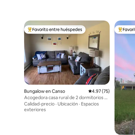
Favorito entre huéspedes
Favor
Favorito entre huéspedes preferido
Favorito
Bungalow en Canso
Calificación promedio:
4.97 (75)
Acogedora casa rural de 2 dormitorios en
la histórica Canso
Calidad-precio
·
Ubicación
·
Espacios
exteriores