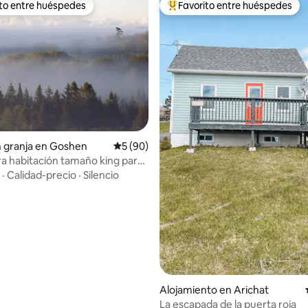
ito entre huéspedes
Favorito entre huéspedes
 entre huéspedes preferido
Favorito entre huéspedes prefe
dio: 5 de 5, 4 reseñas
n granja en Goshen
Calificación promedio: 5 de 5, 90 reseñas
5 (90)
 habitación tamaño king para
nas con total privacidad.
·
Calidad-precio
·
Silencio
Alojamiento en Arichat
La escapada de la puerta roja