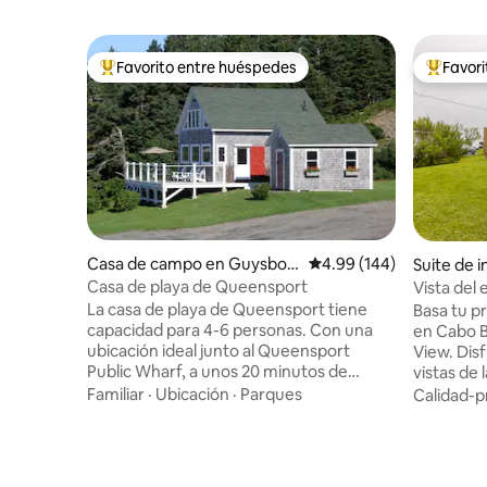
Favorito entre huéspedes
Favor
Favorito entre huéspedes preferido
Favorito
Casa de campo en Guysbor
Calificación promedio: 
4.99 (144)
Suite de i
ough
wkesbury
Casa de playa de Queensport
Vista del 
La casa de playa de Queensport tiene
Basa tu p
capacidad para 4-6 personas. Con una
en Cabo B
ubicación ideal junto al Queensport
View. Disfruta de las impresionantes
Public Wharf, a unos 20 minutos de
vistas de 
Guysborough. Disfruta de
que entran
Familiar
·
Ubicación
·
Parques
Calidad-p
impresionantes vistas al faro desde la
silvestre
playa, la terraza, la cocina o el loft. Ven y
Canso des
experimenta la tranquilidad absoluta y las
que tamb
puestas de sol inolvidables. Contempla
ubicado e