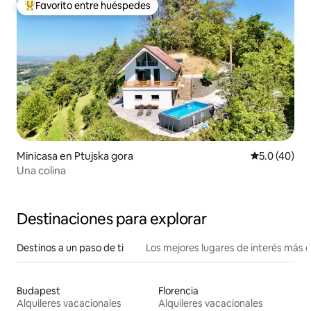
Favorito entre huéspedes
Favorito entre huéspedes preferido
Minicasa en Ptujska gora
Calificación
5.0 (40)
Una colina
Destinaciones para explorar
Destinos a un paso de ti
Los mejores lugares de interés más 
Budapest
Florencia
Alquileres vacacionales
Alquileres vacacionales