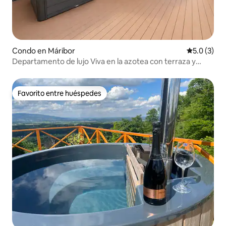
Condo en Máribor
Calificació
5.0 (3)
Departamento de lujo Viva en la azotea con terraza y
jacuzzi
Favorito entre huéspedes
Favorito entre huéspedes