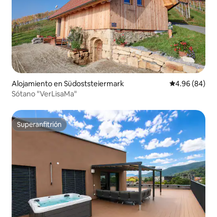
Alojamiento en Südoststeiermark
Calificación p
4.96 (84)
Sótano "VerLisaMa"
Superanfitrión
Superanfitrión