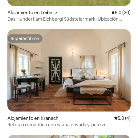
Alojamiento en Leibnitz
Calificación
5.0 (20)
Das Hundert am Eichberg| Südsteiermark| Ubicación
aislada
Superanfitrión
Superanfitrión
Alojamiento en Kranach
Calificació
5.0 (4)
Refugio romántico con sauna privada y jacuzzi