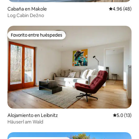
Cabaña en Makole
Calificación p
4.96 (48)
Log Cabin Dežno
Favorito entre huéspedes
Favorito entre huéspedes
Alojamiento en Leibnitz
Calificación
5.0 (13)
Häuserl am Wald