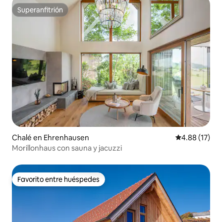
Superanfitrión
Superanfitrión
Chalé en Ehrenhausen
Calificación 
4.88 (17)
Morillonhaus con sauna y jacuzzi
Favorito entre huéspedes
Favorito entre huéspedes