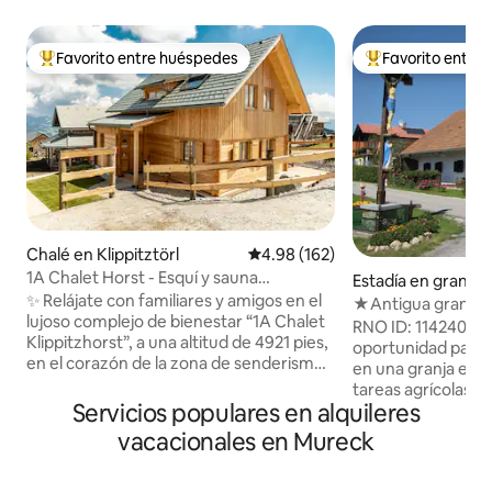
Favorito entre huéspedes
Favorito entre
Favorito entre huéspedes preferido
Favorito entre hu
Chalé en Klippitztörl
Calificación promedio: 4.98 de 5
4.98 (162)
1A Chalet Horst - Esquí y sauna
Estadía en granja 
panorámica
✨ Relájate con familiares y amigos en el
v Slov. goricah
★Antigua granja ¡
lujoso complejo de bienestar “1A Chalet
RNO ID: 114240. E
Klippitzhorst”, a una altitud de 4921 pies,
oportunidad para v
en el corazón de la zona de senderismo
en una granja e inc
y esquí de Klippitztörl. 🧖‍♂️ Lo más
tareas agrícolas. ¿Por qué quedarse con
destacado es la sauna panorámica
Servicios populares en alquileres
nosotros? → aloja
acristalada con vistas impresionantes. ☀️
experiencia único
vacacionales en Mureck
En verano, numerosos senderos para
ubicadas en el edif
caminatas justo afuera de la puerta te
muebles restaurad
invitan a disfrutar de días activos; en