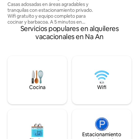
vacaciones, tranqu
tranquila
Casas adosadas en áreas agradables y
vistas a la montaña
tranquilas con estacionamiento privado.
no tienes tiempo 
Wifi gratuito y equipo completo para
encontrar a algui
cocinar y barbacoa. A 5 minutos en
jardineros, chef, c
Servicios populares en alquileres
coche del aeropuerto, pero no
bomberos, etc.และ
ruidosamente porque tienen solo 2
vacacionales en Na An
vuelos durante el día. A 10 minutos en
coche del centro y centro comercial. La
casa tiene 1 habitación principal con
baños privados y otros 3 dormitorios con
otros 2 baños compartidos. La casa tiene
2 aire acondicionado y 8 ventiladores. Se
pueden alojar de 1 a 8 huéspedes. Las
habitaciones pueden alojar a toda la
familia de 8 personas. Se puede
Cocina
Wifi
estacionar estacionamiento privado en
muchos autos.
Estacionamiento