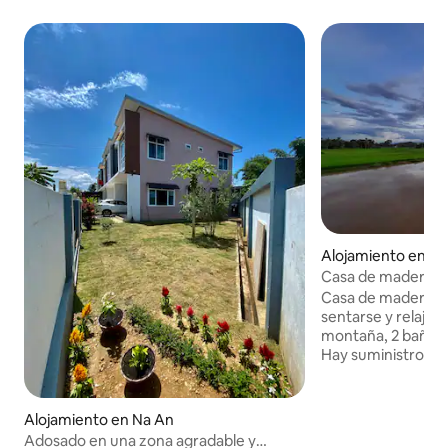
Alojamiento en N
Casa de madera de 
baños, 1 dormitorio
Casa de madera de
sentarse y relajars
montaña, 2 baños, 1 dormitorio 1 cocina
Hay suministro de 
internet. La ubicación está junto a la valla
en el siguiente ae
201 está a 2 km de dis
Alojamiento en Na An
hacer cafés, resta
Adosado en una zona agradable y