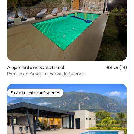
Alojamiento en Santa Isabel
Calificación 
4.79 (14)
Paraíso en Yunguilla, cerca de Cuenca
Favorito entre huéspedes
Favorito entre huéspedes