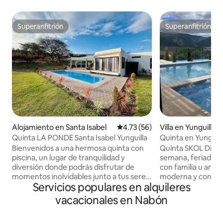
Superanfitrión
Superanfitrión
Superanfitrión
Superanfitrión
Alojamiento en Santa Isabel
Calificación promedio: 4.73 de 
4.73 (56)
Villa en Yunguilla
Quinta LA PONDE Santa Isabel Yunguilla
Quinta en Yunguill
Sauna.
Bienvenidos a una hermosa quinta con
Quinta SKOL Disfru
piscina, un lugar de tranquilidad y
semana, feriado, 
diversión donde podrás disfrutar de
con familia u amig
momentos inolvidables junto a tus seres
moderna y confort
Servicios populares en alquileres
queridos. Ubicada en un entorno natural
están integradas y
exuberante, esta quinta ofrece una
Jacuzzi -Sauna -C
vacacionales en Nabón
combinación perfecta de comodidad y
Barbacoa -Pista de
belleza escénica. En el centro de esta
audio, video, karao