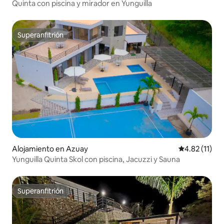
Quinta con piscina y mirador en Yunguilla
Superanfitrión
Superanfitrión
Alojamiento en Azuay
Calificación 
4.82 (11)
Yunguilla Quinta Skol con piscina, Jacuzzi y Sauna
Superanfitrión
Superanfitrión