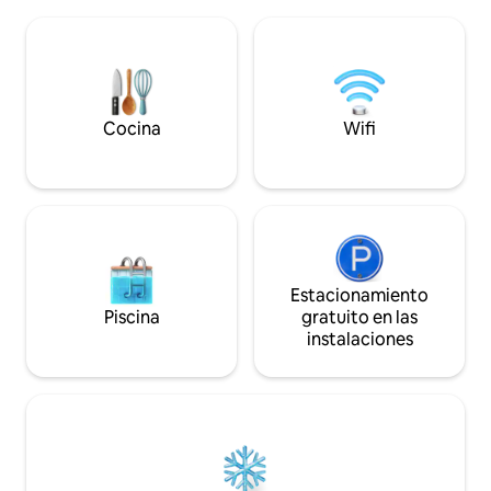
quinta encontrarás una piscina y
Disney) -Wi-Fi en 
también una zona de estar al aire libre
diversión Hermosa 
para tomar el sol o disfrutar de una
Yunguilla Los precios registrados en esta
deliciosa comida. Dentro de la quinta
plataforma, es de 
cuenta con habitaciones y una Sala con
Costo adicional po
cómodos sofás
Cocina
Wifi
Estacionamiento
Piscina
gratuito en las
instalaciones