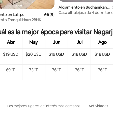
Alojamiento en Budhanilkant
ha
Casa ultralujosa de 4 dormitori
to en Lalitpur
Calificación promedio: 5 de 5, 9 reseñas
5 (9)
jacuzzi / aire acondicionado
nto Tranquil Haus 2BHK
 4.68 de 5, 22 reseñas
ál es la mejor época para visitar Nagar
Abr
May
Jun
Jul
Ago
$19 USD
$20 USD
$19 USD
$18 USD
$18 USD
69 °F
73 °F
76 °F
76 °F
76 °F
Los mejores lugares de interés más cercanos
Actividades