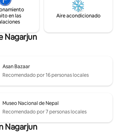
baños, 1 sala de estar, cocina privada con
ionamiento
un gran balcón. ¡La privacidad es el nuevo
ito en las
Aire acondicionado
lujo! Envía un mensaje para comprobar la
alaciones
disponibilidad.
e Nagarjun
Asan Bazaar
Recomendado por 16 personas locales
Museo Nacional de Nepal
Recomendado por 7 personas locales
en Nagarjun