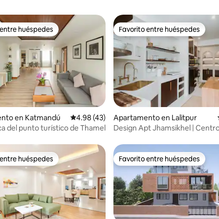
 entre huéspedes
Favorito entre huéspedes
 entre huéspedes
Favorito entre huéspedes
io: 5 de 5, 32 reseñas
nto en Katmandú
Calificación promedio: 4.98 de 5, 43 reseñas
4.98 (43)
Apartamento en Lalitpur
ca del punto turístico de Thamel
Design Apt Jhamsikhel | Centro
y accesible a pie
 entre huéspedes
Favorito entre huéspedes
 entre huéspedes
Favorito entre huéspedes