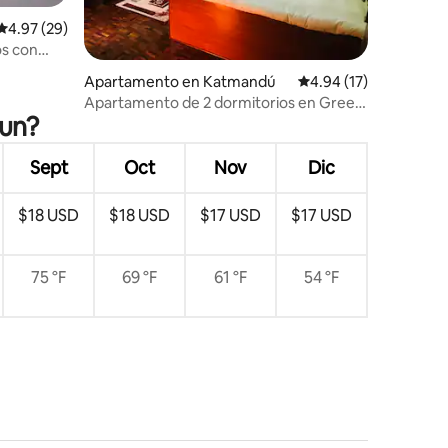
Calificación promedio: 4.97 de 5, 29 reseñas
4.97 (29)
os con
Apartamento en Katmandú
Calificación promedio:
4.94 (17)
Apartamento de 2 dormitorios en Green
jun?
Valley
Sept
Oct
Nov
Dic
$18 USD
$18 USD
$17 USD
$17 USD
75 °F
69 °F
61 °F
54 °F