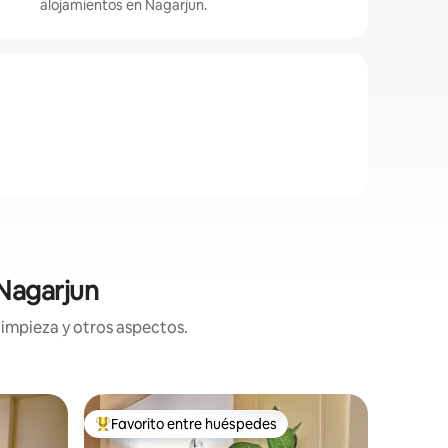
alojamientos en Nagarjun.
 Nagarjun
limpieza y otros aspectos.
Apartam
Favorito entre huéspedes
Superanf
Favorito entre huéspedes preferido
Superanf
Apartame