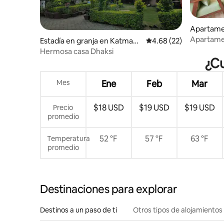
Apartamen
Apartame
Estadía en granja en Katmand
Calificación promedio:
4.68 (22)
ú
Hermosa casa Dhaksi
¿Cu
Mes
Ene
Feb
Mar
$18 USD
$19 USD
$19 USD
Precio
promedio
52 °F
57 °F
63 °F
Temperatura
promedio
Destinaciones para explorar
Destinos a un paso de ti
Otros tipos de alojamientos