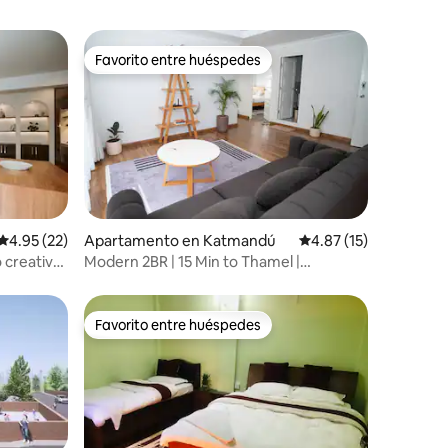
Favorito entre huéspedes
Favorito entre huéspedes
Calificación promedio: 4.95 de 5, 22 reseñas
4.95 (22)
Apartamento en Katmandú
Calificación promedio:
4.87 (15)
 creativo
Modern 2BR | 15 Min to Thamel |
Mountain View
Favorito entre huéspedes
Favorito entre huéspedes