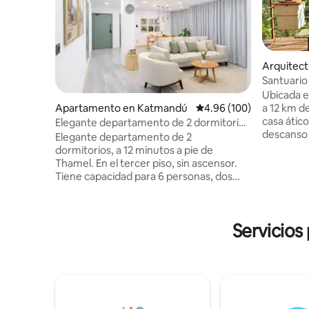
Arquitect
dawari
Santuario 
de una co
Ubicada e
a 12 km d
Apartamento en Katmandú
Calificación promedio: 
4.96 (100)
casa ático
Elegante departamento de 2 dormitorios
descanso 
· Cerca de Thamel
Elegante departamento de 2
invernade
dormitorios, a 12 minutos a pie de
relájate e
Thamel. En el tercer piso, sin ascensor.
exuberant
Tiene capacidad para 6 personas, dos
Arraigado 
baños completos, aire acondicionado en
amor hech
toda la casa, balcón privado, cocina
con el can
completa, espacio de trabajo dedicado,
con vistas
Servicios
TV 4K en la sala de estar y proyector de
senderos 
cine de pared en el dormitorio principal.
tranquilos
Ideal para parejas, familias (artículos para
Wifi rápid
niños), nómadas digitales y
Olvídate d
excursionistas (casillero gratuito para
energías 
equipaje). Autorregistro de entrada sin
minutos de
llave: sin reunión con el anfitrión. Sin