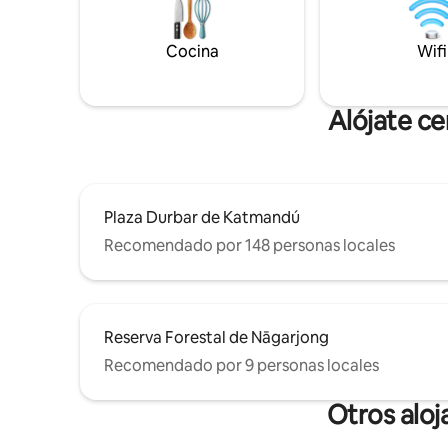
personal para una privacidad total. Se
requiere un depósito de seguridad
Cocina
Wifi
reembolsable. El diseño nórdico se une a
la calidez nepalí.
Alójate c
Plaza Durbar de Katmandú
Recomendado por 148 personas locales
Reserva Forestal de Nāgarjong
Recomendado por 9 personas locales
Otros aloj