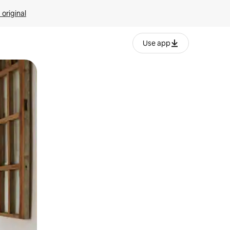
 original
Use app
o o desliza el dedo.