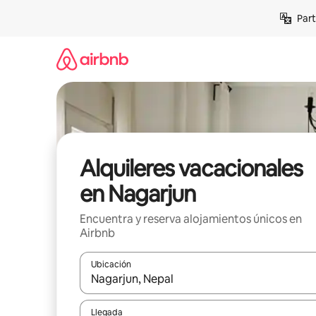
Omite
Part
el
contenido
Alquileres vacacionales
en Nagarjun
Encuentra y reserva alojamientos únicos en
Airbnb
Ubicación
Cuando los resultados estén disponibles, navega co
Llegada