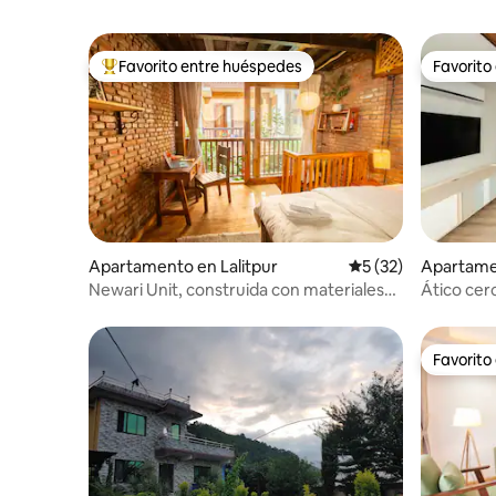
Favorito entre huéspedes
Favorito
Favorito entre huéspedes preferido
Favorito
Apartamento en Lalitpur
Calificación promed
5 (32)
Apartame
Newari Unit, construida con materiales
Ático cer
reciclados
Favorito
Favorito