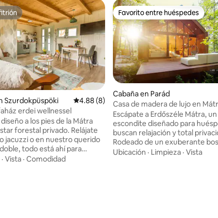
itrión
Favorito entre huéspedes
itrión
Favorito entre huéspedes
Cabaña en Parád
n Szurdokpüspöki
Calificación promedio: 4.88 de 5, 8 reseñas
4.88 (8)
Casa de madera de lujo en Mát
faház erdei wellnessel
Escápate a Erdőszéle Mátra, un
diseño a los pies de la Mátra
escondite diseñado para hués
tar forestal privado. Relájate
buscan relajación y total privac
o jacuzzi o en nuestro querido
Rodeado de un exuberante bos
doble, todo está ahí para
interiores luminosos y espacios
Ubicación
·
Limpieza
·
Vista
 En los días más fríos, disfruta de
·
Vista
·
Comodidad
casa con enormes ventanas cr
lencia de nuestra Saua
conexión perfecta con la natur
a de leña. En nuestra casa de
llenando cada habitación de luz 
dos pisos en el primer piso, te
serenidad. Disfruta de la máxima
 4.96 de 5, 26 reseñas
bienvenida al primer piso con
relajación: sumérgete bajo las e
a totalmente equipada, una
en la bañera de hidromasaje al ai
la de estar con comedor y un
relájate en tu sauna finlandesa 