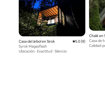
Chalé en 
Casa de 
Casa del árbol en Sirok
Calificación promedi
5.0 (9)
Calidad-p
Syrok Magasflash
Ubicación
·
Exactitud
·
Silencio