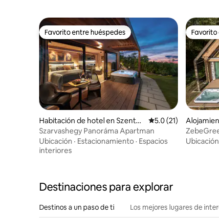
Favorito entre huéspedes
Favorito
Favorito entre huéspedes
Favorito
Habitación de hotel en Szenten
Calificación promedio
5.0 (21)
Alojamie
dre
Szarvashegy Panoráma Apartman
ZebeGre
Ubicación
·
Estacionamiento
·
Espacios
Ubicación
interiores
Destinaciones para explorar
Destinos a un paso de ti
Los mejores lugares de int