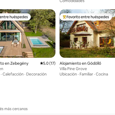
Comodidades
 entre huéspedes
Favorito entre huéspedes
 entre huéspedes
Favorito entre huéspedes prefe
: 5.0 de 5, 21 reseñas
nto en Zebegény
Calificación promedio: 5.0 de 5, 17 reseñas
5.0 (17)
Alojamiento en Gödöllő
en
Villa Pine Grove
·
Calefacción
·
Decoración
Ubicación
·
Familiar
·
Cocina
erés más cercanos