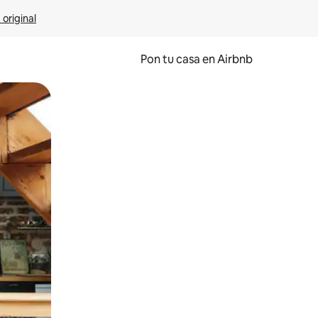
 original
Pon tu casa en Airbnb
o o desliza el dedo.