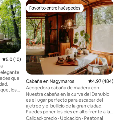
Alojamie
Favorito entre huéspedes
Favor
Favorito entre huéspedes
Favorit
Casa de 
Hermosas 
tranquili
construyó
apartame
que puede
Calidad-
incluso t
de este a
Calificación promedio: 5.0 de 5, 10 reseñas
5.0 (10)
es decir,
estarás tú en la 
ra
Danubio y
 elegante
cualquier
pedes que
Cabaña en Nagymaros
Calificación promedio: 
4.97 (484)
encantará
idad.
Acogedora cabaña de madera con
luces de 
que, los
chimenea y vistas a la curva del Danubio
Nuestra cabaña en la curva del Danubio
copa de v
os de la
es el lugar perfecto para escapar del
ean una
ajetreo y el bullicio de la gran ciudad.
aleza,
Puedes poner los pies en alto frente a la
solar y
chimenea después de una caminata en el
Calidad-precio
·
Ubicación
·
Peatonal
parque nacional cercano, calentarte en
strellas
nuestra terraza panorámica después de
re libre o
nadar junto a la costa natural del
privada