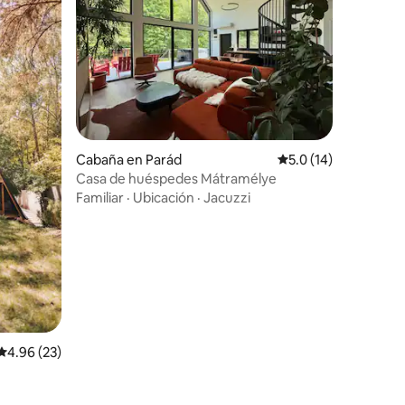
Cabaña en Parád
Calificación promedi
5.0 (14)
Casa de huéspedes Mátramélye
Familiar
·
Ubicación
·
Jacuzzi
Calificación promedio: 4.96 de 5, 23 reseñas
4.96 (23)