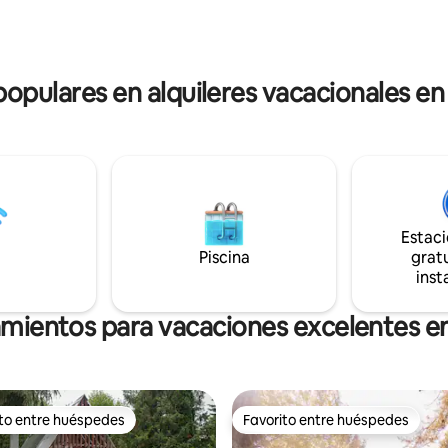
ducha, un amplio dormitorio en
con vistas panorámicas al bosq
superior y una sala de lectura. La
perfecta para noches romántic
 para adultos y perros.
rejuvenecimiento tranquilo.
abrazado por el bosque.
 populares en alquileres vacacionales e
Estac
Piscina
gratu
inst
amientos para vacaciones excelentes 
ito entre huéspedes
Favorito entre huéspedes
 entre huéspedes preferido
Favorito entre huéspedes