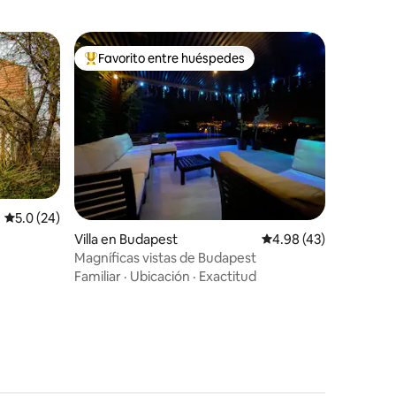
Favorito entre huéspedes
rido
Favorito entre huéspedes preferido
Calificación promedio: 5.0 de 5, 24 reseñas
5.0 (24)
Villa en Budapest
Calificación promedio:
4.98 (43)
Magníficas vistas de Budapest
Familiar
·
Ubicación
·
Exactitud