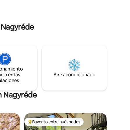
Danubio, cocinar una comida abundante
ue,
en la cocina, en la barbacoa de carbón o
as o
asar en la chimenea cercana.
Actualización de noviembre de 2025:
¡tenemos una terraza nueva! N.º de reg.
n Nagyréde
NTAK: MA20008352, tipo de alojamiento:
privado
ionamiento
ito en las
Aire acondicionado
alaciones
en Nagyréde
Favorito entre huéspedes
Favorito entre huéspedes preferido