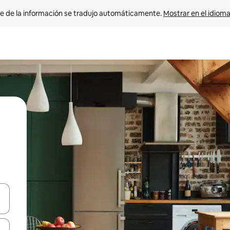
e de la información se tradujo automáticamente. 
Mostrar en el idioma
n las teclas de flecha hacia arriba y hacia abajo o explora con el tact