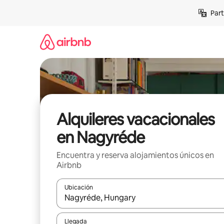
Omite
Part
el
contenido
Alquileres vacacionales
en Nagyréde
Encuentra y reserva alojamientos únicos en
Airbnb
Ubicación
Cuando los resultados estén disponibles, navega co
Llegada