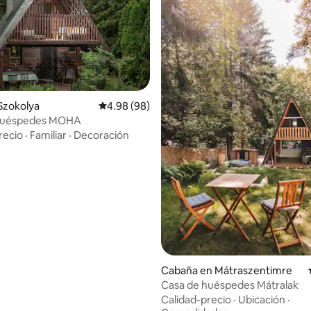
Szokolya
Calificación promedio: 4.98 de 5, 98 reseñas
4.98 (98)
huéspedes MOHA
o: 5.0 de 5, 9 reseñas
recio
·
Familiar
·
Decoración
Cabaña en Mátraszentimre
Casa de huéspedes Mátralak
Calidad-precio
·
Ubicación
·