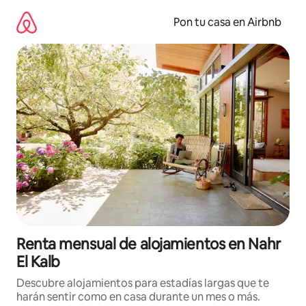
Omite
el
Pon tu casa en Airbnb
contenido
Renta mensual de alojamientos en Nahr
El Kalb
Descubre alojamientos para estadías largas que te
harán sentir como en casa durante un mes o más.