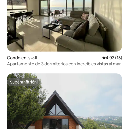
Condo en المتن
Calificación 
4.93 (15)
Apartamento de 3 dormitorios con increíbles vistas al mar
Superanfitrión
Superanfitrión