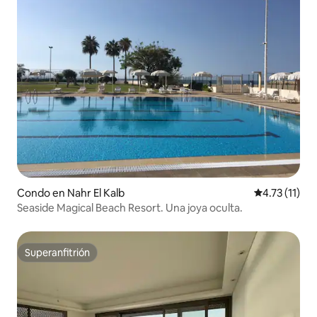
Condo en Nahr El Kalb
Calificación 
4.73 (11)
Seaside Magical Beach Resort. Una joya oculta.
Superanfitrión
Superanfitrión