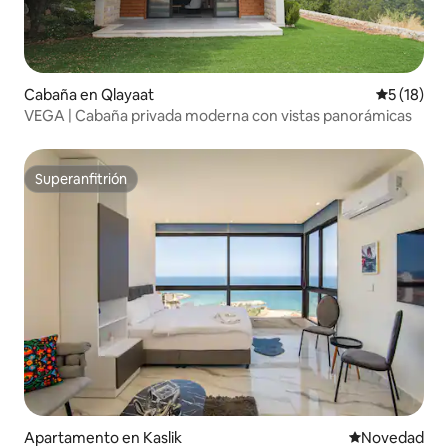
Cabaña en Qlayaat
Calificaci
5 (18)
VEGA | Cabaña privada moderna con vistas panorámicas
Superanfitrión
Superanfitrión
Apartamento en Kaslik
Lugar para ho
Novedad