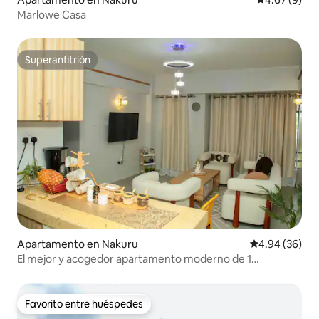
Marlowe Casa
Superanfitrión
Superanfitrión
Apartamento en Nakuru
Calificación p
4.94 (36)
El mejor y acogedor apartamento moderno de 1
habitación en Nakuru
Favorito entre huéspedes
Favorito entre huéspedes