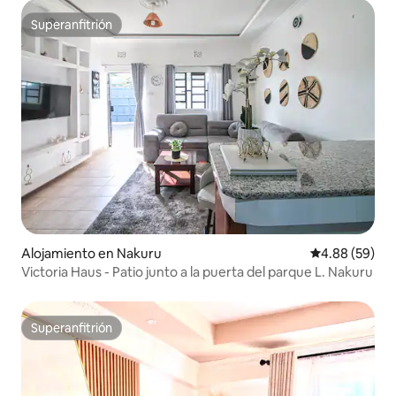
Superanfitrión
Superanfitrión
Alojamiento en Nakuru
Calificación p
4.88 (59)
Victoria Haus - Patio junto a la puerta del parque L. Nakuru
Superanfitrión
Superanfitrión