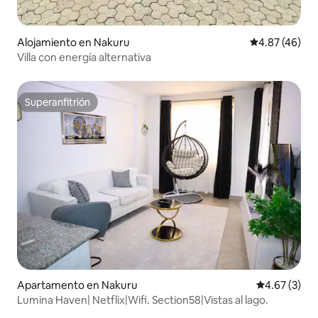
Alojamiento en Nakuru
Calificación 
4.87 (46)
Villa con energía alternativa
Superanfitrión
Superanfitrión
Apartamento en Nakuru
Calificación
4.67 (3)
Lumina Haven| Netflix|Wifi. Section58|Vistas al lago.