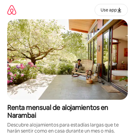
Omite
el
Use app
contenido
Renta mensual de alojamientos en
Narambai
Descubre alojamientos para estadías largas que te
harán sentir como en casa durante un mes o más.