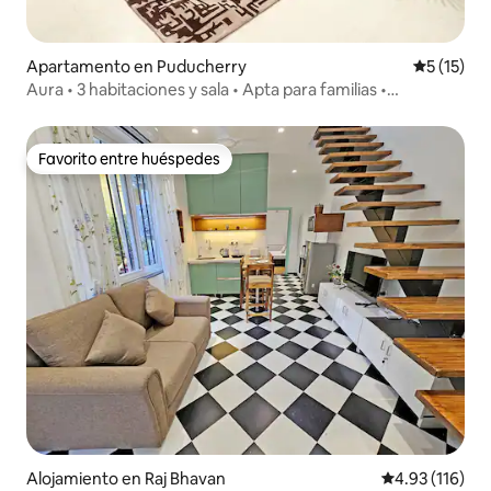
Apartamento en Puducherry
Calificaci
5 (15)
Aura • 3 habitaciones y sala • Apta para familias •
Estacionamiento gratuito
Favorito entre huéspedes
Favorito entre huéspedes
Alojamiento en Raj Bhavan
Calificación p
4.93 (116)