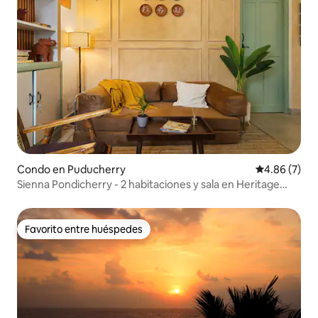
Condo en Puducherry
Calificación
4.86 (7)
Sienna Pondicherry - 2 habitaciones y sala en Heritage
Town
Favorito entre huéspedes
Favorito entre huéspedes