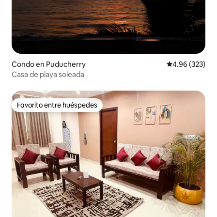
Condo en Puducherry
Calificación pr
4.96 (323)
Casa de playa soleada
Favorito entre huéspedes
Favorito entre huéspedes