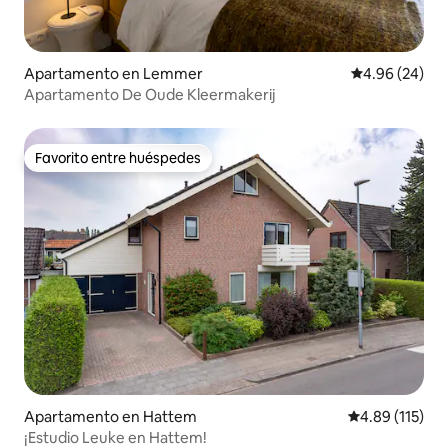
Apartamento en Lemmer
Calificación p
4.96 (24)
Apartamento De Oude Kleermakerij
Favorito entre huéspedes
Favorito entre huéspedes
Apartamento en Hattem
Calificación p
4.89 (115)
¡Estudio Leuke en Hattem!