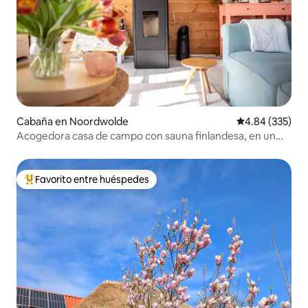
Cabaña en Noordwolde
Calificación pr
4.84 (335)
Acogedora casa de campo con sauna finlandesa, en un
lugar tranquilo
Favorito entre huéspedes
Favorito entre huéspedes preferido