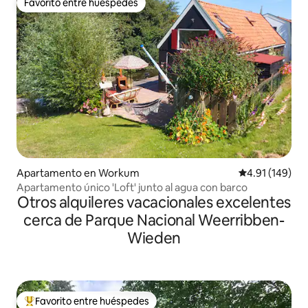
Favorito entre huéspedes
Favorito entre huéspedes
Apartamento en Workum
Calificación p
4.91 (149)
Apartamento único 'Loft' junto al agua con barco
Otros alquileres vacacionales excelentes
cerca de Parque Nacional Weerribben-
Wieden
Favorito entre huéspedes
Favorito entre huéspedes preferido