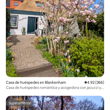
Casa de huéspedes en Blankenham
Calificación pr
4.92 (366)
Casa de huéspedes romántica y acogedora con jacuzzi y
piscina
Superanfitrión
Superanfitrión