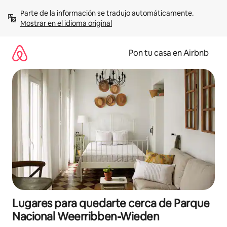
Omite
Parte de la información se tradujo automáticamente. 
el
Mostrar en el idioma original
contenido
Pon tu casa en Airbnb
Lugares para quedarte cerca de Parque
Nacional Weerribben-Wieden