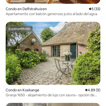
Condo en Delfstrahuizen
Calificaci
5 (33)
Apartamento con balcón generoso justo al lado del agua
Superanfitrión
Superanfitrión
Condo en Koekange
Calificación 
4.89 (9)
Granja 1650 - alojamiento de lujo con sauna - opción de
desayuno