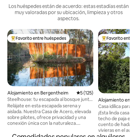
Los huéspedes están de acuerdo: estas estadías están
muy valoradas por su ubicación, limpieza y otros
aspectos.
Favorito entre huéspedes
Favorito entre
Favorito entre huéspedes preferido
Favorito entre hu
Alojamiento en Bergentheim
Calificación promedio: 5 de 5
5 (125)
Steelhouse: tu escapada al bosque junto
Alojamiento en G
al lago
Relájate en esta escapada serena y
Casa idílica para t
aislada. Nuestra Casa de Acero, elevada
¡Esta linda casa d
sobre pilotes, ofrece privacidad y una
techo de paja es c
conexión única con la naturaleza.
cuento de hadas!
Relájate en la sauna para un refugio
vivieras en el aut
tranquilo. En su punto más alto sobre el
Comodidades populares en alquileres
(Norte) Los barcos se pueden alquilar a