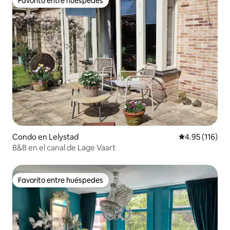
Favorito entre huéspedes
Favorito entre huéspedes
Condo en Lelystad
Calificación p
4.95 (116)
B&B en el canal de Lage Vaart
Favorito entre huéspedes
Favorito entre huéspedes