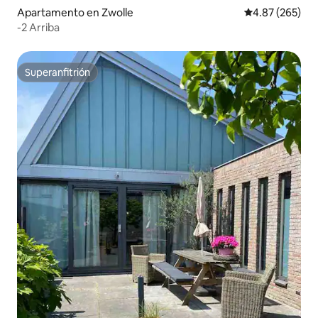
Apartamento en Zwolle
Calificación pr
4.87 (265)
-2 Arriba
Superanfitrión
Superanfitrión