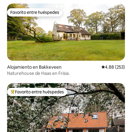
Favorito entre huéspedes
Favorito entre huéspedes
Alojamiento en Bakkeveen
Calificación pr
4.88 (253)
Naturehouse de Haas en Frisia.
Favorito entre huéspedes
Favorito entre huéspedes preferido