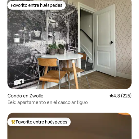
Favorito entre huéspedes
Favorito entre huéspedes
Condo en Zwolle
Calificación 
4.8 (225)
Eek: apartamento en el casco antiguo
Favorito entre huéspedes
Favorito entre huéspedes preferido