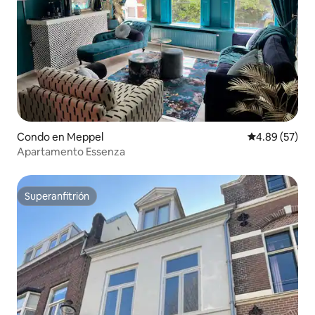
Condo en Meppel
Calificación p
4.89 (57)
Apartamento Essenza
Superanfitrión
Superanfitrión