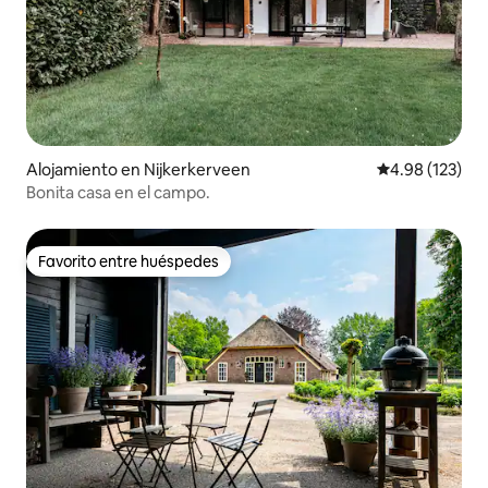
Alojamiento en Nijkerkerveen
Calificación p
4.98 (123)
Bonita casa en el campo.
Favorito entre huéspedes
Favorito entre huéspedes