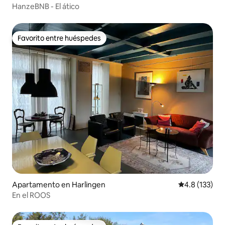
HanzeBNB - El ático
Favorito entre huéspedes
Favorito entre huéspedes
Apartamento en Harlingen
Calificación 
4.8 (133)
En el ROOS