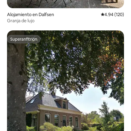
Alojamiento en Dalfsen
Calificación pr
4.94 (120)
Granja de lujo
Superanfitrión
Superanfitrión