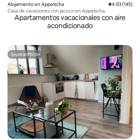
Alojamiento en Appelscha
Calificación p
4.93 (145)
Casa de vacaciones con jacuzzi en Appelscha.
Apartamentos vacacionales con aire
acondicionado
Superanfitrión
Superanfitrión