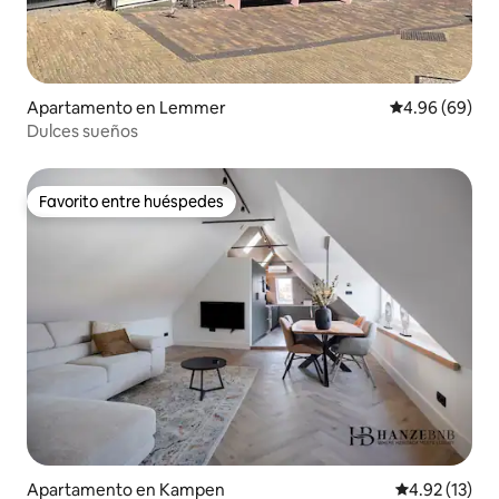
Apartamento en Lemmer
Calificación p
4.96 (69)
Dulces sueños
Favorito entre huéspedes
Favorito entre huéspedes
Apartamento en Kampen
Calificación 
4.92 (13)