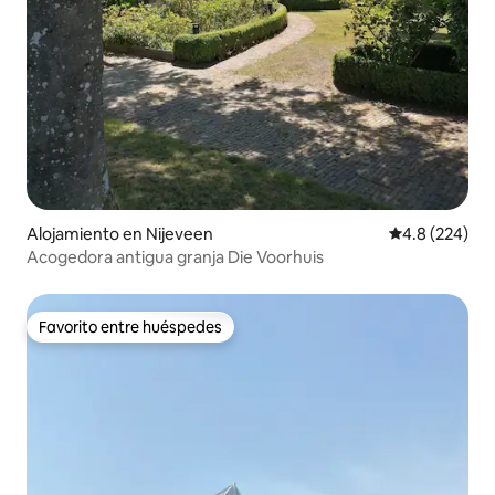
Alojamiento en Nijeveen
Calificación p
4.8 (224)
Acogedora antigua granja Die Voorhuis
Favorito entre huéspedes
Favorito entre huéspedes