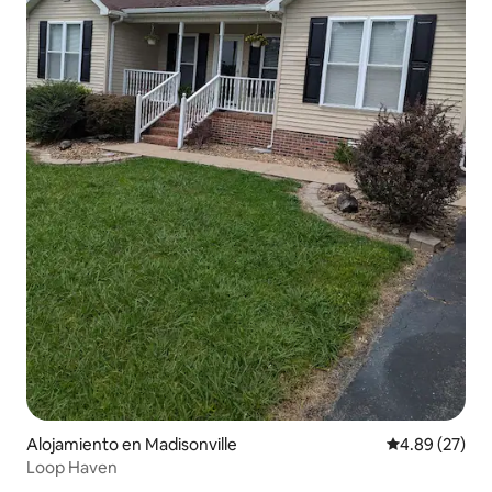
Alojamiento en Madisonville
Calificación p
4.89 (27)
Loop Haven