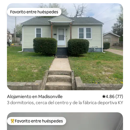
Favorito entre huéspedes
Favorito entre huéspedes
Alojamiento en Madisonville
Calificación p
4.86 (77)
3 dormitorios, cerca del centro y de la fábrica deportiva KY
Favorito entre huéspedes
Favorito entre huéspedes preferido