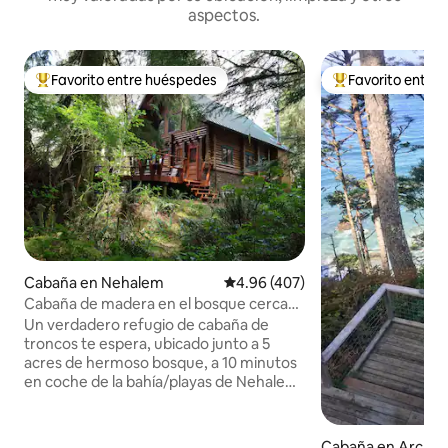
aspectos.
Favorito entre huéspedes
Favorito entre
Favorito entre huéspedes preferido
Favorito entre hu
Cabaña en Nehalem
Calificación promedio: 4.96 de 5
4.96 (407)
Cabaña de madera en el bosque cerca
del río/bahía/mar
Un verdadero refugio de cabaña de
troncos te espera, ubicado junto a 5
acres de hermoso bosque, a 10 minutos
en coche de la bahía/playas de Nehalem,
a minutos del río. Rústico y acogedor,
con comodidades modernas para una
estancia cómoda y relajante. ¡Disfruta de
Cabaña en Arch 