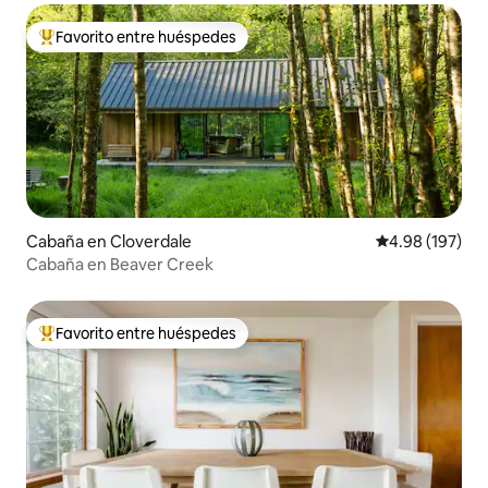
Favorito entre huéspedes
Favorito entre huéspedes preferido
Cabaña en Cloverdale
Calificación pr
4.98 (197)
Cabaña en Beaver Creek
Favorito entre huéspedes
Favorito entre huéspedes preferido