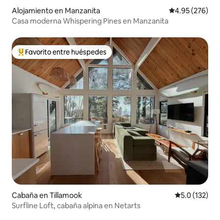
Alojamiento en Manzanita
Calificación pr
4.95 (276)
Casa moderna Whispering Pines en Manzanita
Favorito entre huéspedes
Favorito entre huéspedes preferido
Cabaña en Tillamook
Calificación 
5.0 (132)
Surfline Loft, cabaña alpina en Netarts