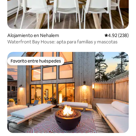
Alojamiento en Nehalem
Calificación pr
4.92 (238)
Waterfront Bay House: apta para familias y mascotas
Favorito entre huéspedes
Favorito entre huéspedes