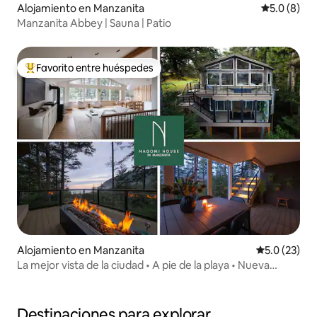
Alojamiento en Manzanita
Calificació
5.0 (8)
Manzanita Abbey | Sauna | Patio
Favorito entre huéspedes
Favorito entre huéspedes preferido
Alojamiento en Manzanita
Calificación
5.0 (23)
La mejor vista de la ciudad • A pie de la playa • Nueva
remodelación
Destinaciones para explorar