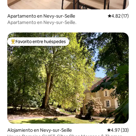
Apartamento en Nevy-sur-Seille
Calificación 
4.82 (17)
Apartamento en Nevy-sur-Seille.
Favorito entre huéspedes
Favorito entre huéspedes preferido
Alojamiento en Nevy-sur-Seille
Calificación 
4.97 (33)