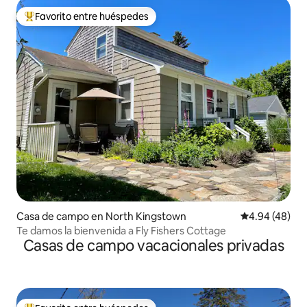
Favorito entre huéspedes
Favorito entre huéspedes preferido
Casa de campo en North Kingstown
Calificación p
4.94 (48)
Te damos la bienvenida a Fly Fishers Cottage
Casas de campo vacacionales privadas