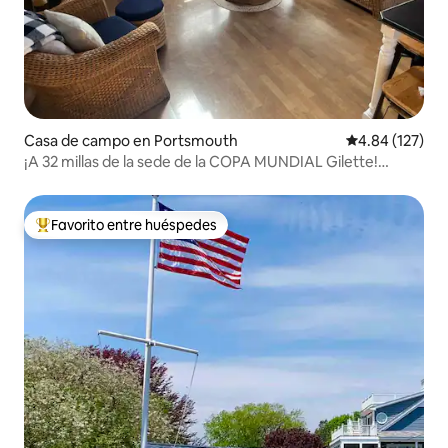
Casa de campo en Portsmouth
Calificación p
4.84 (127)
¡A 32 millas de la sede de la COPA MUNDIAL Gilette!
¡Reserve ahora!
Favorito entre huéspedes
Favorito entre huéspedes preferido