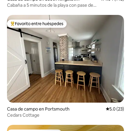
Cabaña a 5 minutos de la playa con pase de
estacionamiento en la playa
Favorito entre huéspedes
Favorito entre huéspedes preferido
Casa de campo en Portsmouth
Calificación
5.0 (23)
Cedars Cottage