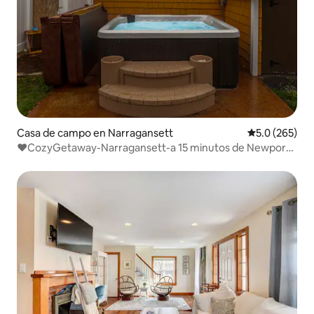
Casa de campo en Narragansett
Calificación 
5.0 (265)
♥CozyGetaway-Narragansett-a 15 minutos de Newport-
Bañera de hidromasaje♛