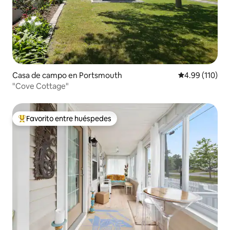
Casa de campo en Portsmouth
Calificación p
4.99 (110)
"Cove Cottage"
Favorito entre huéspedes
Favorito entre huéspedes preferido