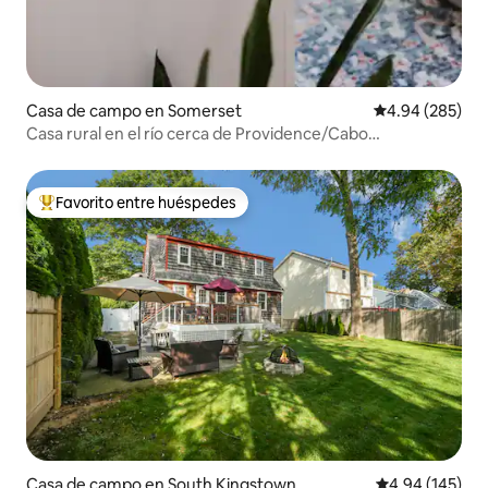
Casa de campo en Somerset
Calificación pr
4.94 (285)
Casa rural en el río cerca de Providence/Cabo
Cod/Newport
Favorito entre huéspedes
Favorito entre huéspedes preferido
Casa de campo en South Kingstown
Calificación pr
4.94 (145)