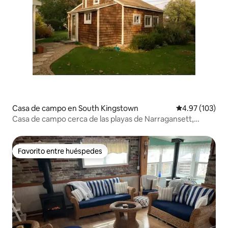
Casa de campo en South Kingstown
Calificación p
4.97 (103)
Casa de campo cerca de las playas de Narragansett,
paseos en bote y URI
Favorito entre huéspedes
Favorito entre huéspedes