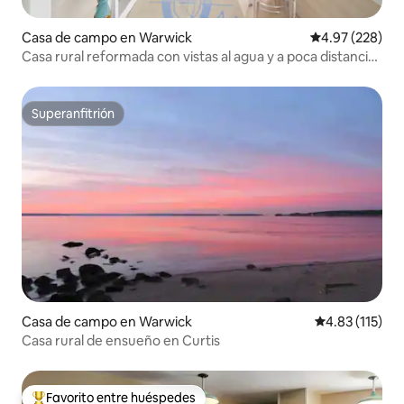
Casa de campo en Warwick
Calificación pr
4.97 (228)
Casa rural reformada con vistas al agua y a poca distancia
a pie de la playa
Superanfitrión
Superanfitrión
Casa de campo en Warwick
Calificación p
4.83 (115)
Casa rural de ensueño en Curtis
Favorito entre huéspedes