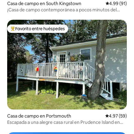
Casa de campo en South Kingstown
Calificación 
4.99 (91)
¡Casa de campo contemporánea a pocos minutos del
corazón de la ciudad!
Favorito entre huéspedes
Favorito entre huéspedes preferido
Casa de campo en Portsmouth
Calificación p
4.97 (59)
Escapada a una alegre casa rural en Prudence Island en
ferry