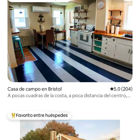
Favorito entre huéspedes preferido
Casa de campo en Brístol
Calificación p
5.0 (204)
A pocas cuadras de la costa, a poca distancia del centro,
RWU
Favorito entre huéspedes
Favorito entre huéspedes preferido