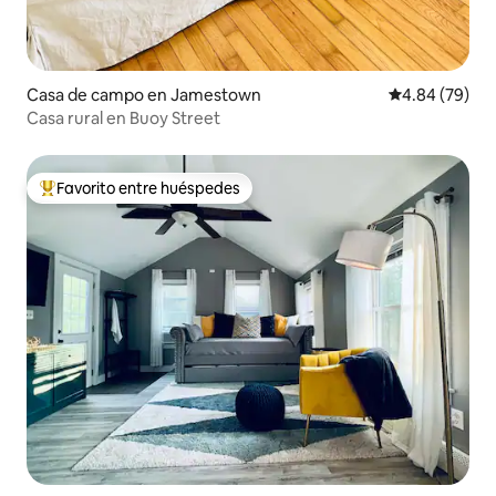
Casa de campo en Jamestown
Calificación p
4.84 (79)
Casa rural en Buoy Street
Favorito entre huéspedes
Favorito entre huéspedes preferido