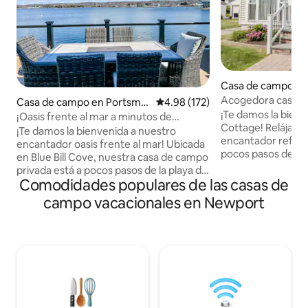
Casa de campo e
th
Acogedora casa d
Casa de campo en Portsmo
Calificación promedio: 4.98 de 5
4.98 (172)
Newport y Bristol. 
¡Te damos la bien
uth
¡Oasis frente al mar a minutos de
Cottage! Relájate
Newport con jacuzzi!
¡Te damos la bienvenida a nuestro
encantador refugio
encantador oasis frente al mar! Ubicada
pocos pasos de la 
en Blue Bill Cove, nuestra casa de campo
Esta casa de campo
privada está a pocos pasos de la playa de
cuenta con un dis
Comodidades populares de las casas de
Island Park, restaurantes y atracciones
cocina bien equip
locales. Pasea por Park Ave para
campo vacacionales en Newport
las familias o amig
disfrutar de un helado y hamburguesas
Explora la impresi
en Schultzy's o de un rollo de langosta en
Newport y Bristol 
Flo's Clam Shack (de temporada)
comodidades de l
mientras contemplas las vistas al mar.
como vistas al agu
Dirígete a Bristol o Newport, relájate en
trasero privado. 
uno de los viñedos y cervecerías locales
cerca de playas, viñedos, cervecerías,
o disfruta de un día en el campo de golf.
tiendas, campos de
Nuestra casa de campo también está