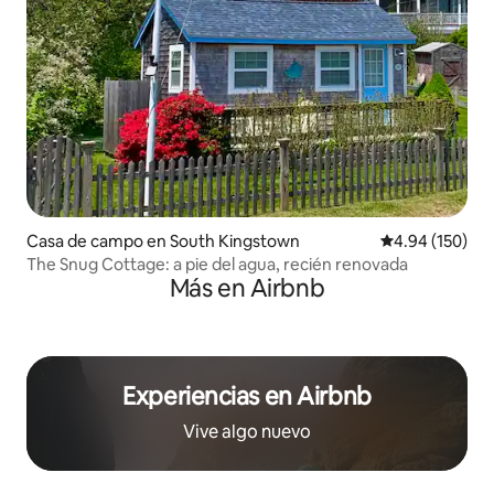
Casa de campo en South Kingstown
Calificación pr
4.94 (150)
The Snug Cottage: a pie del agua, recién renovada
Más en Airbnb
Experiencias en Airbnb
Vive algo nuevo