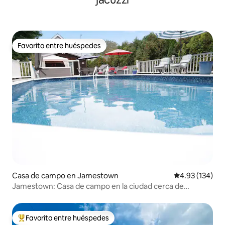
Favorito entre huéspedes
Favorito entre huéspedes
Casa de campo en Jamestown
Calificación p
4.93 (134)
Jamestown: Casa de campo en la ciudad cerca de
Newport 2/9-5/9 ABIERTA
Favorito entre huéspedes
Favorito entre huéspedes preferido