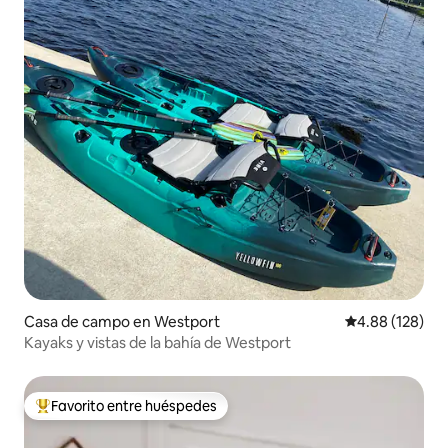
Casa de campo en Westport
Calificación pr
4.88 (128)
Kayaks y vistas de la bahía de Westport
Favorito entre huéspedes
Favorito entre huéspedes preferido