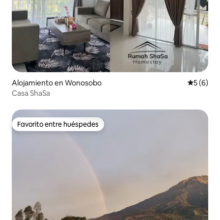
Alojamiento en Wonosobo
Calificac
5 (6)
Casa ShaSa
Favorito entre huéspedes
Favorito entre huéspedes