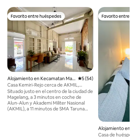
Favorito entre huéspedes
Favorito entre h
Favorito entre huéspedes
Favorito entre h
Alojamiento en Kecamatan Mag
Calificación promedio: 5 de 
5 (54)
elang Tengah
Casa Kemiri-Rejo cerca de AKMIL,
Borobudur, Magelang
Situado justo en el centro de la ciudad de
Magelang, a 3 minutos en coche de
Alun-Alun y Akademi Militer Nasional
(AKMIL), a 11 minutos de SMA Taruna
Magelang. Buena ubicación para las
principales atracciones y lugares de
interés: * Templo Borobudur (27 minutos
Alojamiento en 
en coche) * Kaliangkrik/Nepal Van Java
Casa de huéspede