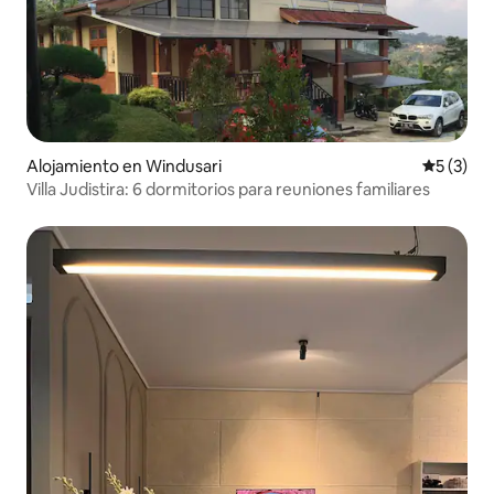
Alojamiento en Windusari
Calificac
5 (3)
Villa Judistira: 6 dormitorios para reuniones familiares