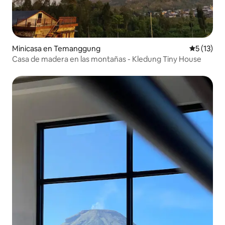
Minicasa en Temanggung
Calificaci
5 (13)
Casa de madera en las montañas - Kledung Tiny House