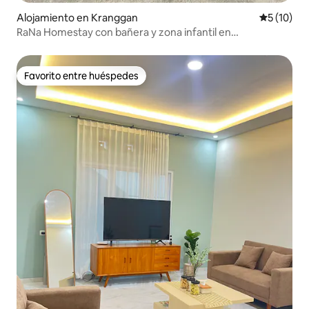
Alojamiento en Kranggan
Calificaci
5 (10)
RaNa Homestay con bañera y zona infantil en
Temanggung
Favorito entre huéspedes
Favorito entre huéspedes