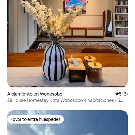
Alojamiento en Wonosobo
Calificac
5 (3)
28House Homestay Kota Wonosobo 4 habitaciones - 5
camas
Favorito entre huéspedes
Favorito entre huéspedes