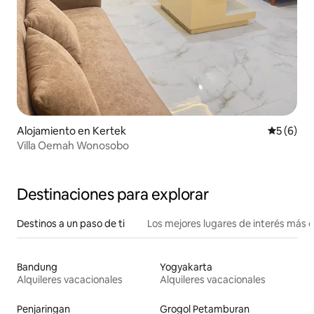
Alojamiento en Kertek
Calificac
5 (6)
Villa Oemah Wonosobo
Destinaciones para explorar
Destinos a un paso de ti
Los mejores lugares de interés más 
Bandung
Yogyakarta
Alquileres vacacionales
Alquileres vacacionales
Penjaringan
Grogol Petamburan