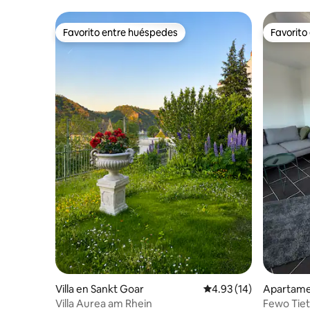
Favorito entre huéspedes
Favorito
Favorito entre huéspedes
Favorito
Villa en Sankt Goar
Calificación promedio:
4.93 (14)
Apartame
Villa Aurea am Rhein
Fewo Tietz