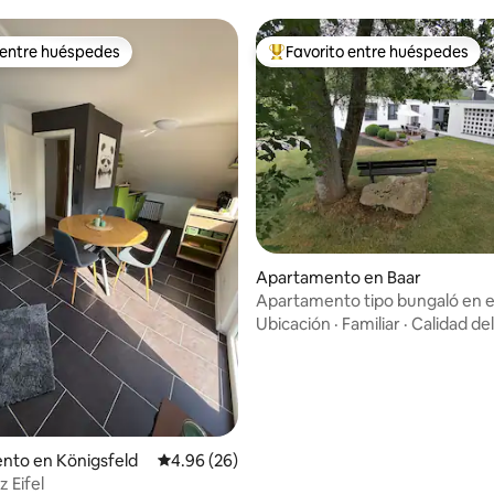
 entre huéspedes
Favorito entre huéspedes
 entre huéspedes
Favorito entre huéspedes prefe
Apartamento en Baar
Apartamento tipo bungaló en 
Ubicación
·
Familiar
·
Calidad de
 4.93 de 5, 14 reseñas
nto en Königsfeld
Calificación promedio: 4.96 de 5, 26 reseñas
4.96 (26)
 Eifel