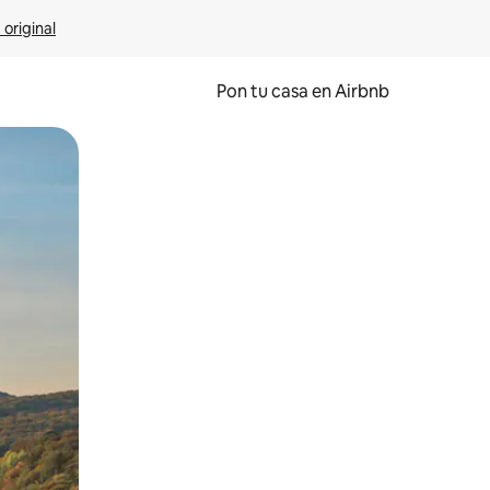
 original
Pon tu casa en Airbnb
o o desliza el dedo.