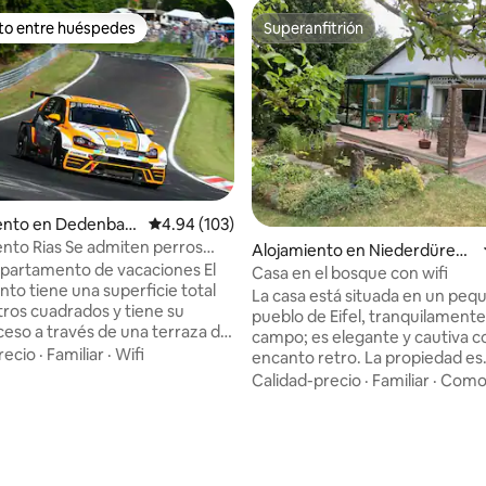
ito entre huéspedes
Superanfitrión
 entre huéspedes preferido
Superanfitrión
nto en Dedenbac
Calificación promedio: 4.94 de 5, 103 reseñas
4.94 (103)
to Rias Se admiten perros
Alojamiento en Niederdürenb
uerdo
partamento de vacaciones El
ach
Casa en el bosque con wifi
to tiene una superficie total
La casa está situada en un peq
ros cuadrados y tiene su
pueblo de Eifel, tranquilamente
ceso a través de una terraza de
campo; es elegante y cautiva c
 cuadrados (accesible por el
recio
·
Familiar
·
Wifi
encanto retro. La propiedad es
. Es importante que no se fume
espaciosa, ideal para niños y per
Calidad-precio
·
Familiar
·
Como
rtamento. Los gastos de
castillo de Olbrück está a la vist
de los perros deben pagarse el
pocos pasos. El Maar am Ort y
4.83 de 5, 133 reseñas
llegada. Los daños deben ser
numerosos senderos te invitan 
dos por el dueño del perro.
paseo. La abadía de Maria Laach
 - A61 a unos 5 km - Bad
minutos en auto, Nürburgring 2