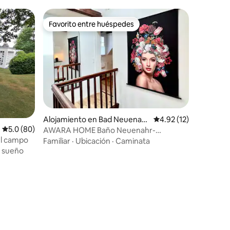
Favorito entre huéspedes
rido
Favorito entre huéspedes
Alojamiento en Bad Neuenahr
Calificación promedio:
4.92 (12)
Calificación promedio: 5.0 de 5, 80 reseñas
5.0 (80)
-Ahrweiler
AWARA HOME Baño Neuenahr-
el campo
Ahrweiler
Familiar
·
Ubicación
·
Caminata
l sueño