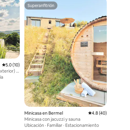
Superanfitrión
Superanfitrión
Calificación promedio: 5.0 de 5, 10 reseñas
5.0 (10)
xterior) y
ía
Minicasa en Bermel
Calificación promedio
4.8 (40)
Minicasa con jacuzzi y sauna
Ubicación
·
Familiar
·
Estacionamiento