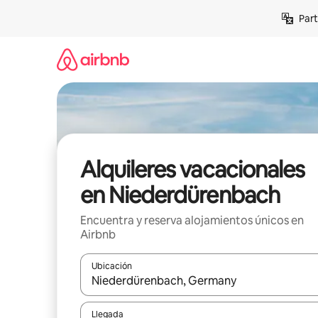
Omite
Part
el
contenido
Alquileres vacacionales
en Niederdürenbach
Encuentra y reserva alojamientos únicos en
Airbnb
Ubicación
Cuando los resultados estén disponibles, navega co
Llegada