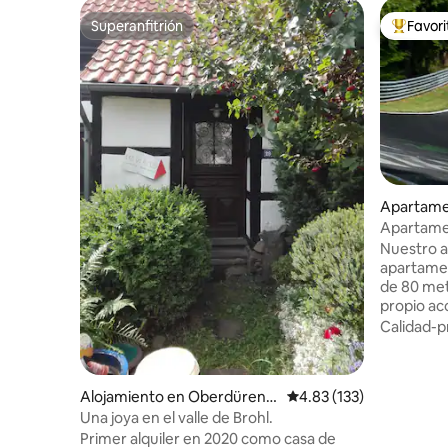
Superanfitrión
Favor
Superanfitrión
Favorito
Apartame
h
Apartamen
previo ac
Nuestro a
apartamen
de 80 met
propio ac
10 metros
Calidad-p
lado sur)
en el apa
limpieza 
Alojamiento en Oberdürenb
Calificación promedio: 
4.83 (133)
día de la 
ach
Una joya en el valle de Brohl.
reemplaza
Primer alquiler en 2020 como casa de
Distancia: