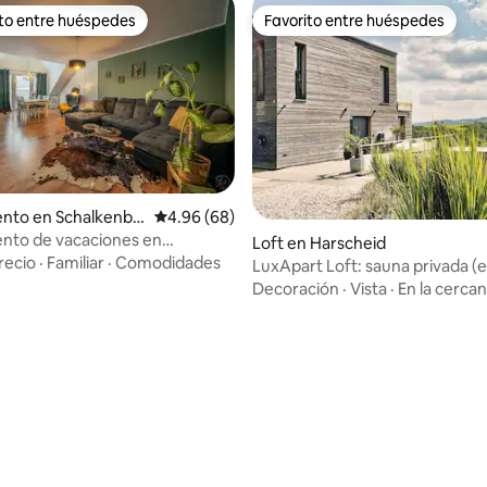
ito entre huéspedes
Favorito entre huéspedes
 entre huéspedes preferido
Favorito entre huéspedes
nto en Schalkenba
Calificación promedio: 4.96 de 5, 68 reseñas
4.96 (68)
nto de vacaciones en
 4.98 de 5, 89 reseñas
Loft en Harscheid
bach
recio
·
Familiar
·
Comodidades
LuxApart Loft: sauna privada (e
vista panorámica
Decoración
·
Vista
·
En la cercan