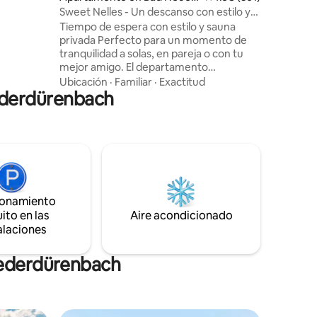
utos,
ahr-Ahrweiler
Sweet Nelles - Un descanso con estilo y
ta auto,
sauna privada
Tiempo de espera con estilo y sauna
forma
privada Perfecto para un momento de
s en el
tranquilidad a solas, en pareja o con tu
mejor amigo. El departamento
amueblado de alta calidad ofrece un
Ubicación
·
Familiar
·
Exactitud
iederdürenbach
ambiente cálido y relajado y está
tranquilamente alejado del ajetreo y el
bullicio. Bad Neuenahr y Ahrweiler
todavía están a pocos minutos. Lo más
destacado es la sauna privada para uso
exclusivo. La cocina totalmente
equipada, así como las instalaciones de
lavandería y secado, también hacen que
ionamiento
las estadías más largas sean cómodas y
ito en las
sencillas.
Aire acondicionado
alaciones
iederdürenbach