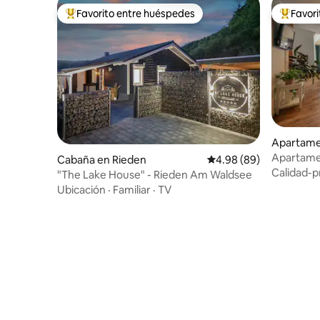
Favorito entre huéspedes
Favor
Favorito entre huéspedes preferido
Favorito
Apartame
ch
Apartame
Cabaña en Rieden
Calificación promedio:
4.98 (89)
Schalken
Calidad-p
"The Lake House" - Rieden Am Waldsee
Ubicación
·
Familiar
·
TV