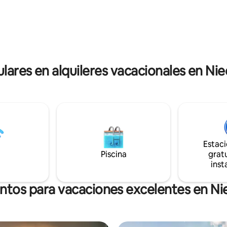
Ahrweiler a unos 12 km -
Coblenza y Bonn a unos 40 min
sen a unos 5 km - Sinzig a unos
Colonia a 60 minutos. Se necesi
ürburgring a unos 30 km - Lago
solo los autobuses circulan de 
ria Laach) a unos 25 km -
limitada. Salida del volcán expré
h a unos 25 km
pueblo vecino.
ulares en alquileres vacacionales en N
Estac
Piscina
gratu
inst
entos para vacaciones excelentes en N