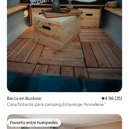
Barco en Buckow
Calificación p
4.96 (25)
Casa flotante para camping Entenkoje ‘Anneliese’
Favorito entre huéspedes
Favorito entre huéspedes