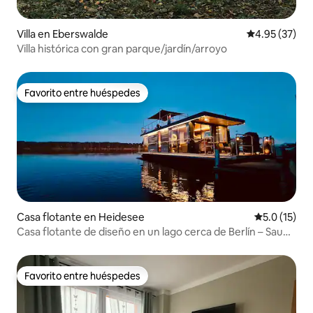
Villa en Eberswalde
Calificación 
4.95 (37)
Villa histórica con gran parque/jardín/arroyo
Favorito entre huéspedes
Favorito entre huéspedes
Casa flotante en Heidesee
Calificación
5.0 (15)
Casa flotante de diseño en un lago cerca de Berlín – Sauna
y chimenea
Favorito entre huéspedes
Favorito entre huéspedes