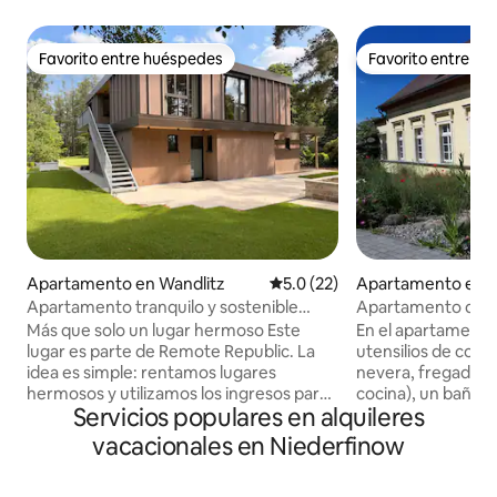
Favorito entre huéspedes
Favorito entre h
Favorito entre huéspedes
Favorito entre h
Apartamento en Wandlitz
Calificación promedio: 5.0 de 
5.0 (22)
Apartamento en B
walde (Oder)
Apartamento tranquilo y sostenible
Apartamento de va
cerca del lago Wandlitzsee
de campo Dornbusc
Más que solo un lugar hermoso Este
En el apartamento
lugar es parte de Remote Republic. La
utensilios de cocin
idea es simple: rentamos lugares
nevera, fregadero,
hermosos y utilizamos los ingresos para
cocina), un baño c
Servicios populares en alquileres
permitir que las organizaciones sociales
un dormitorio/sal
usen lugares como estos de forma
uno). El baño tiene
vacacionales en Niederfinow
gratuita. Tu reservación aquí ayuda a
pero la cocina y el
apoyar nuestra sede de Schiffmühle,
estar deben calen