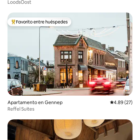
LoodsOost
Favorito entre huéspedes
Favorito entre huéspedes preferido
Apartamento en Gennep
Calificación p
4.89 (27)
Reffel Suites