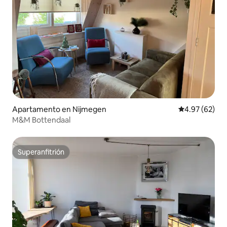
Apartamento en Nijmegen
Calificación p
4.97 (62)
M&M Bottendaal
Superanfitrión
Superanfitrión