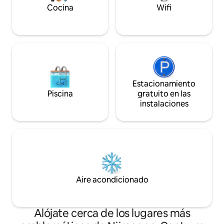
espera de tu lleg
Cocina
Wifi
pronto!
Estacionamiento
Piscina
gratuito en las
instalaciones
Aire acondicionado
Alójate cerca de los lugares más