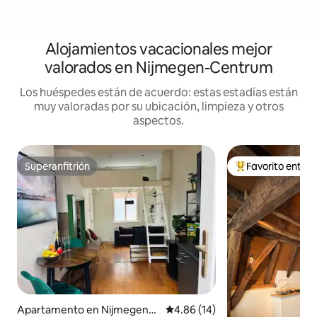
Alojamientos vacacionales mejor
valorados en Nijmegen-Centrum
Los huéspedes están de acuerdo: estas estadías están
muy valoradas por su ubicación, limpieza y otros
aspectos.
Superanfitrión
Favorito entre
Superanfitrión
Favorito entre hu
Apartamento en Nijmegen-
Calificación promedio: 4.86 de 
4.86 (14)