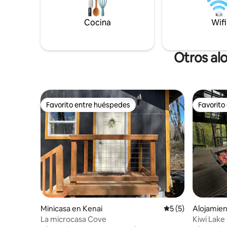
con disponibilidad de punto de acceso y
aplicaciones preprogramadas. Perfecto
para pescar, relajarse o explorar. A 20
Cocina
Wifi
minutos del centro de Kenai.
Otros al
Favorito entre huéspedes
Favorito
Favorito entre huéspedes
Favorito
Minicasa en Kenai
Calificación prome
5 (5)
Alojamien
La microcasa Cove
Kiwi Lake 