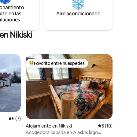
ionamiento
ito en las
Aire acondicionado
alaciones
n Nikiski
Favorito entre huéspedes
rido
Favorito entre huéspedes preferido
Calificación promedio: 5 de 5, 7 reseñas
5 (7)
Alojamiento en Nikiski
Calificación prome
5 (10)
Acogedora cabaña en Alaska: lago