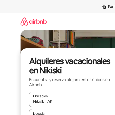
Omite
Part
el
contenido
Alquileres vacacionales
en Nikiski
Encuentra y reserva alojamientos únicos en
Airbnb
Ubicación
Cuando los resultados estén disponibles, navega co
Llegada