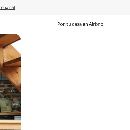
 original
Pon tu casa en Airbnb
o o desliza el dedo.