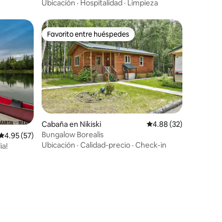
grande con vistas a la montaña
Ubicación
·
Hospitalidad
·
Limpieza
Favorito entre huéspedes
Favorito entre huéspedes
Cabaña en Nikiski
Calificación promedio:
4.88 (32)
Bungalow Borealis
Calificación promedio: 4.95 de 5, 57 reseñas
4.95 (57)
Ubicación
·
Calidad-precio
·
Check-in
ia!