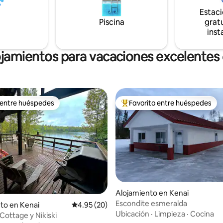
Estac
Piscina
gratu
inst
ojamientos para vacaciones excelentes e
 entre huéspedes
Favorito entre huéspedes
 entre huéspedes
Favorito entre huéspedes prefe
Alojamiento en Kenai
Escondite esmeralda
dio: 5 de 5, 5 reseñas
to en Kenai
Calificación promedio: 4.95 de 5, 20 reseñas
4.95 (20)
Ubicación
·
Limpieza
·
Cocina
Cottage y Nikiski