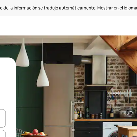
e de la información se tradujo automáticamente. 
Mostrar en el idioma
n las teclas de flecha hacia arriba y hacia abajo o explora con el tact