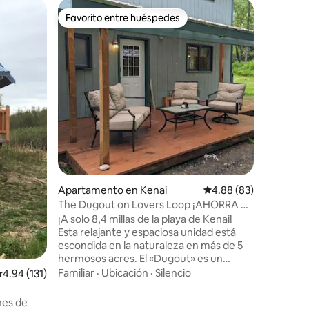
Casa ado
Favorito entre huéspedes
Favor
Favorito entre huéspedes
Favorit
3/3 Cama
Recién t
2023. Kenai Suites te da la bienvenida a
estas el
orientada
Dentro de
Familiar
·
encontra
necesita 
relajante. Diseñada pensando en 
viajeros,
privados
camas tamaño qu
segundo p
Apartamento en Kenai
Calificación promedio:
4.88 (83)
el lugar 
The Dugout on Lovers Loop ¡AHORRA en
café. ¡Te
estancias largas!
¡A solo 8,4 millas de la playa de Kenai!
cristal y
Esta relajante y espaciosa unidad está
partes!
escondida en la naturaleza en más de 5
hermosos acres. El «Dugout» es un
apartamento con luz natural que tiene
Familiar
·
Ubicación
·
Silencio
alificación promedio: 4.94 de 5, 131 reseñas
4.94 (131)
gas, electricidad e internet disponibles
para que los huéspedes disfruten
hes de