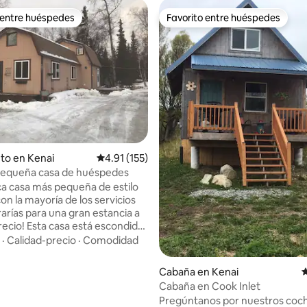
 entre huéspedes
Favorito entre huéspedes
 entre huéspedes
Favorito entre huéspedes
to en Kenai
Calificación promedio: 4.91 de 5, 155 reseñas
4.91 (155)
pequeña casa de huéspedes
ca casa más pequeña de estilo
on la mayoría de los servicios
arías para una gran estancia a
recio! Esta casa está escondida
 mi tienda y es muy privada y
·
Calidad-precio
·
Comodidad
frece disponibilidad para
randes cuando se combina con
Cabaña en Kenai
C
e House», nuestro otro alquiler
Cabaña en Cook Inlet
. Gran búsqueda de tesoros en
Pregúntanos por nuestros coc
pesca de plata a solo 10 millas de