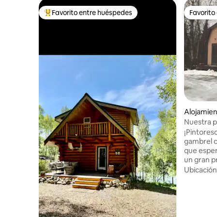
Favorito entre huéspedes
Favorito
Favorito entre huéspedes preferido
Favorito
Alojamien
Nuestra 
¡Pintores
gambrel c
que esper
un gran p
detrás de
Ubicación
segura. O
grupos g
«The Whit
de Airbnb
la playa, 