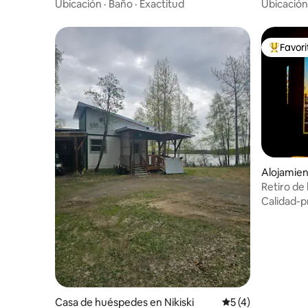
Ubicación
·
Baño
·
Exactitud
Ubicación
Favor
Favorito
Alojamien
Retiro de 
vistas al 
Calidad-p
Casa de huéspedes en Nikiski
Calificación prome
5 (4)