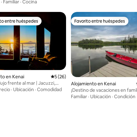
·
Familiar
·
Cocina
ito entre huéspedes
Favorito entre huéspedes
 entre huéspedes preferido
Favorito entre huéspedes
to en Kenai
Calificación promedio: 5 de 5, 26 reseñas
5 (26)
lujo frente al mar | Jacuzzi,
Alojamiento en Kenai
volcán
recio
·
Ubicación
·
Comodidad
¡Destino de vacaciones en famil
Familiar
·
Ubicación
·
Condición
dio: 5 de 5, 4 reseñas