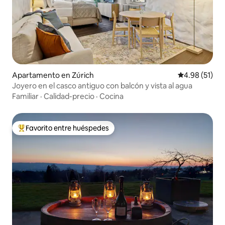
Apartamento en Zúrich
Calificación 
4.98 (51)
Joyero en el casco antiguo con balcón y vista al agua
Familiar
·
Calidad-precio
·
Cocina
Favorito entre huéspedes
Favorito entre huéspedes preferido