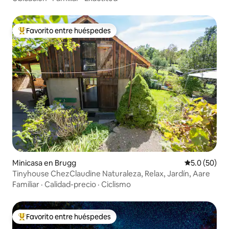
Favorito entre huéspedes
Favorito entre huéspedes preferido
Minicasa en Brugg
Calificación
5.0 (50)
Tinyhouse ChezClaudine Naturaleza, Relax, Jardín, Aare
Familiar
·
Calidad-precio
·
Ciclismo
Favorito entre huéspedes
Favorito entre huéspedes preferido