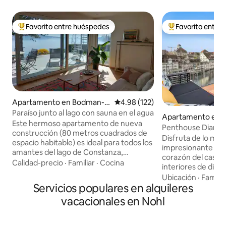
Favorito entre huéspedes
Favorito entre
Favorito entre huéspedes preferido
Favorito entre hu
Apartamento en Bodman-L
Calificación promedio: 4.98 de 5
4.98 (122)
udwigshafen
Paraíso junto al lago con sauna en el agua
Apartamento en B
Este hermoso apartamento de nueva
asse
Penthouse Diamon
construcción (80 metros cuadrados de
| Aire acondiciona
Disfruta de lo mej
espacio habitable) es ideal para todos los
la azotea
impresionante pen
amantes del lago de Constanza,
corazón del casco
excursionistas, ciclistas de montaña y
Calidad-precio
·
Familiar
·
Cocina
interiores de dise
amantes de la naturaleza. Destinos
aire acondicionad
Ubicación
·
Familia
turísticos como la garganta de María, la
Servicios populares en alquileres
ascensor y una ter
isla de Mainau y Constanza se
azotea con vistas
vacacionales en Nohl
encuentran en las inmediaciones.
pocos pasos del rí
Bodman se encuentra en el lago
boutiques y de la e
Überlingen y ofrece algunos buenos
minutos a pie): se