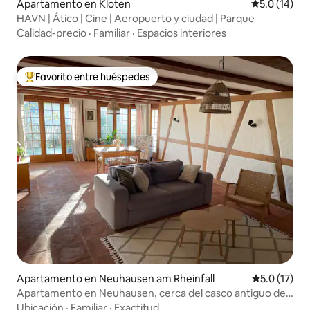
Apartamento en Kloten
Calificación
5.0 (14)
HAVN | Ático | Cine | Aeropuerto y ciudad | Parque
Calidad-precio
·
Familiar
·
Espacios interiores
Favorito entre huéspedes
Favorito entre huéspedes preferido
Apartamento en Neuhausen am Rheinfall
Calificación
5.0 (17)
Apartamento en Neuhausen, cerca del casco antiguo de
Schaffhausen
Ubicación
·
Familiar
·
Exactitud