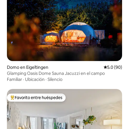
Domo en Eigeltingen
Calificación
5.0 (90)
Glamping Oasis Dome Sauna Jacuzzi en el campo
Familiar
·
Ubicación
·
Silencio
Favorito entre huéspedes
Favorito entre huéspedes preferido