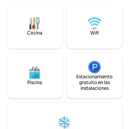
restaurantes. Justo al lado de la casa hay
fácilmente a todo 
una playa natural de 11 km de largo que
acogedor e inolvida
llega hasta Wallhausen. El apartamento
alojamiento ideal p
es elegante, cómodo y está amueblado
buscan comodidad, 
con muebles de alta calidad, y se
perfecta.
encuentra directamente junto al lago.
Cocina
Wifi
Editar
Estacionamiento
Piscina
gratuito en las
instalaciones