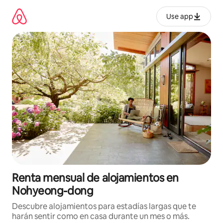
Omite
el
Use app
contenido
Renta mensual de alojamientos en
Nohyeong-dong
Descubre alojamientos para estadías largas que te
harán sentir como en casa durante un mes o más.