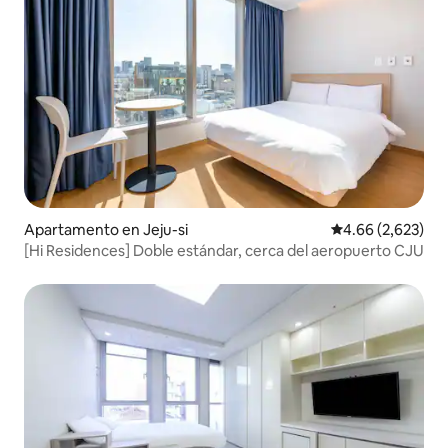
Apartamento en Jeju-si
Calificación prom
4.66 (2,623)
[Hi Residences] Doble estándar, cerca del aeropuerto CJU