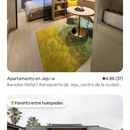
Apartamento en Jeju-si
Calificación p
4.86 (37)
Baradan Hotel / Aeropuerto de Jeju, centro de la ciudad
de Jeju, alojamiento para 2 personas / Estacionamiento
gratuito / Netflix disponible
Favorito entre huéspedes
Favorito entre huéspedes preferido